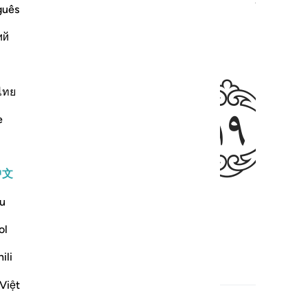
guês
ﱅ
ий
ไทย
e
中文
u
ol
ili
Việt