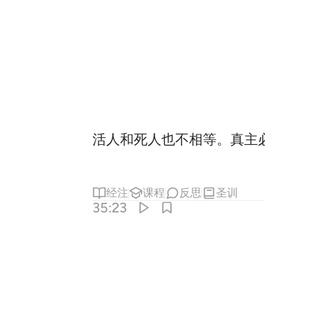
活人和死人也不相等。真主必使他
经注
课程
反思
圣训
35:23