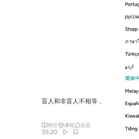
Portu
русск
Shqip
ภาษา
Türkç
اردو
简体
Melay
盲人和非盲人不相等，
Españ
Kiswah
经注
课程
反思
Tiếng 
35:20