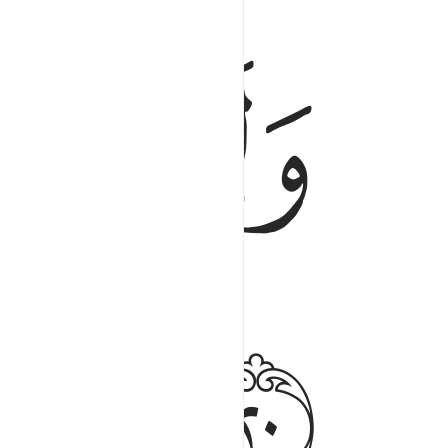
ﱆ
ﱇ
ولا الظلمات ولا النور ٢٠
وَلَا ٱلظُّلُمَـٰتُ وَلَا ٱلنُّورُ ٢٠
ﱊ