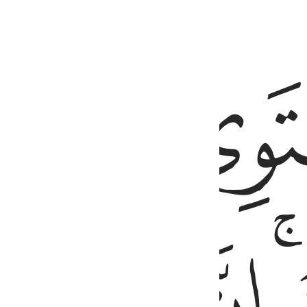
ﱒ
اء وما انت بمسمع من في القبور ٢٢
َّهَ يُسْمِعُ مَن يَشَآءُ ۖ وَمَآ أَنتَ بِمُسْمِعٍۢ مَّن فِى ٱلْقُبُورِ ٢٢
ﱖ
ﱗ
ﱘ