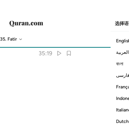
选择语
35. Fatir
Englis
意译
: Chinese Translation (Simplified) - Ma Jian
العربية
35:19
বাংলা
ارسی
França
Indon
Italia
Dutch