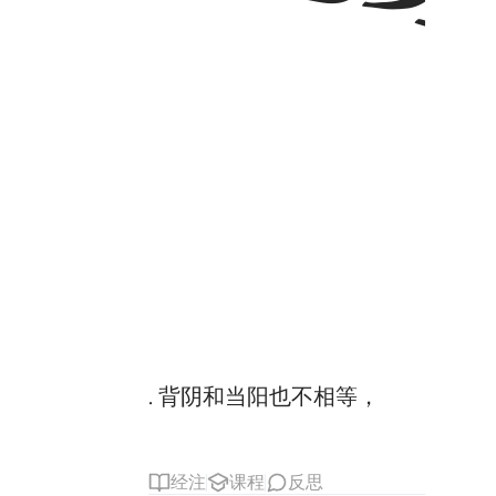
. 背阴和当阳也不相等，
经注
课程
反思