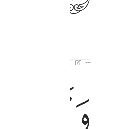
ﱋ
ﱌ
ولا الظل ولا الحرور ٢١
وَلَا ٱلظِّلُّ وَلَا ٱلْحَرُورُ ٢١