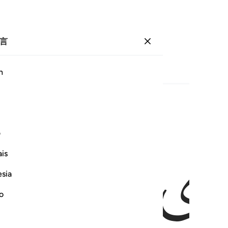
言
登入
页
437
卷
22
/
希兹布
44
h
ﱃ
ف
is
esia
no