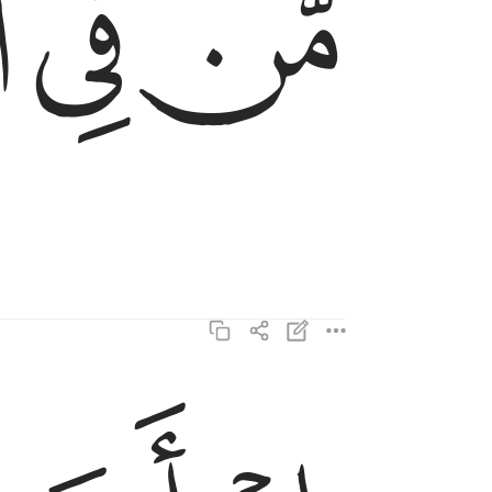
ﱟ
ﱠ
ﱡ
ان انت الا نذير ٢٣
إِنْ أَنتَ إِلَّا نَذِيرٌ ٢٣