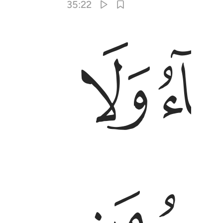
35:22
ﱓ
ﱙ