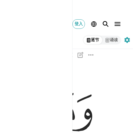
登入
逐节
诵读
ﱁ
ﱂ
وما يستوي الاعمى والبصير ١٩
وَمَا يَسْتَوِى ٱلْأَعْمَىٰ وَٱلْبَصِيرُ ١٩