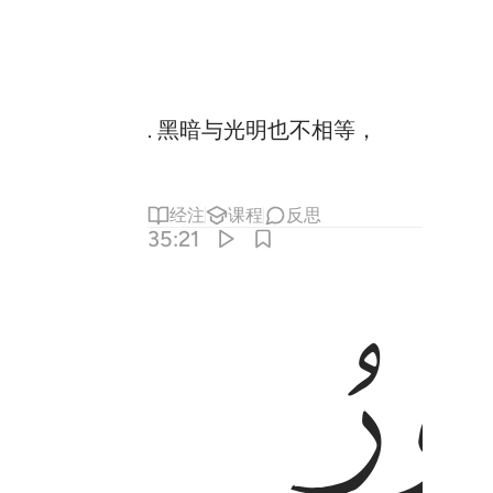
. 黑暗与光明也不相等，
经注
课程
反思
35:21