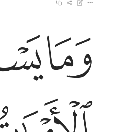
ﱐ
ﱑ
وما يستوي الاحياء ولا الاموات ان الله يسمع من يش
وَمَا يَسْتَوِى ٱلْأَحْيَآءُ وَلَا ٱلْأَمْوَٰتُ ۚ إِنَّ ٱلل
ﱔﱕ