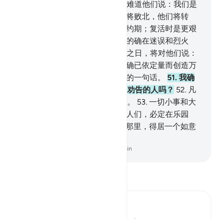
经中有关于你们的赦条呢？
44
.
难道他们说：我们是
一个常胜的团体。
45
.
那个团体将败北，他们将转
背。
46
.
不然，复活时是他们的约期；复活时是更艰
难的，是更辛苦的。
47
.
犯罪者的确在迷误和烈火
中。
48
.
他们匍匐着被拖入火狱之日，将对他们说：
你们尝试火狱的烧灼吧！
49
.
我确已依定量而创造万
物，
50
.
我的命令只是快如转瞬的一句话。
51
.
我确
已将你们的宗派毁灭了。有接受劝告的人吗？
52
.
凡
他们所做的事，都记载在天经中。
53
.
一切小事和大
事，都是被记录的。
54
.
敬畏的人们，必定在乐园
里，在光明中，
55
.
在全能的主那里，得居一个如意
的地位。
-
Chinese Translation (Simplified) - Ma Jain
阅读《古兰经注》
Ibn Kathir (Abridged)