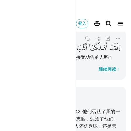
ولقد اهلكنا اشياعكم فه
登入
Al-Qamar
54:51
54:51
ﱈ
ﱉ
ﱊ
ﱋ
ﱌ
ﱍ
ﱎ
我确已将你们的宗派毁灭了。有接受劝告的人吗？
逐字逐句
继续阅读
结合上下文阅读
章 54, 页 531, Juz 27
41
.
警告确已降临法老的百姓，
42
.
他们否认了我的一
切迹象，故我以万能者全能者的态度，惩治了他们。
43
.
你们中不信道的人们比这等人还优秀呢！还是天