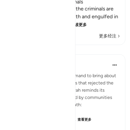
The Destination of the Criminals
Allah the Exalted states that the criminals are
misguided away from the truth and engulfed in
confusion, because of th
…
阅读更多
更多经注
课程
In the Shade of the Quran
31周前
·
参考
节 54:51-53
It was always a once-only command to bring about
the terrible fate of communities that rejected the
truth of God's message. The surah reminds its
addressees of the fates suffered by communities
who, like them, rejected the truth:
"We destroyed people like you...
查看更多
0
0
51