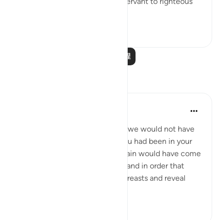
It is Allah ﷻ who enabled the servant to righteous
deeds, t...
查看更多
23
0
阅读更多课程
反思
Khalisa M.
去年
·
参考
节 3:154, 11:6
'They say, ‘Had we any control, we would not have
been slain here’; say, ‘Even if you had been in your
houses, those destined to be slain would have come
forth to their places of slaying; and in order that
Allah may test what is in your breasts and reveal
what...
查看更多
7
5