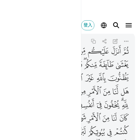
ثم انزل عليكم من بعد 
登入
Ali 'Imran
3:154
3:154
ﱁ
ﱂ
ﱃ
ﱄ
ﱅ
ﱆ
ﱇ
ﱈ
ﱉ
ﱊ
ﱋﱌ
ﱍ
ﱎ
ﱏ
ﱐ
ﱑ
ﱒ
ﱓ
ﱔ
ﱕ
ﱖﱗ
ﱘ
ﱙ
ﱚ
ﱛ
ﱜ
ﱝ
ﱞﱟ
ﱠ
ﱡ
ﱢ
ﱣ
ﱤﱥ
ﱦ
ﱧ
ﱨ
ﱩ
ﱪ
ﱫ
ﱬﱭ
ﱮ
ﱯ
ﱰ
ﱱ
ﱲ
ﱳ
ﱴ
ﱵ
ﱶ
ﱷﱸ
ﱹ
ﱺ
ﱻ
ﱼ
ﱽ
ﱾ
ﱿ
ﲀ
ﲁ
ﲂ