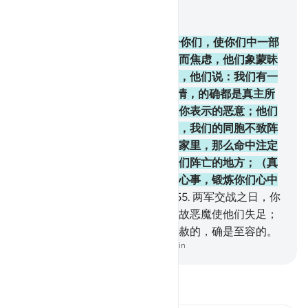
结合上下文阅读
章 3, 页 70, Juz 4
154
.
在忧患之后，他又降安宁给你们，使你们中一部
分人瞌睡；另一部分人则为自身而焦虑，他们象蒙昧
时代的人一样，对真主妄加猜测，他们说：我们有一
点胜利的希望吗? 你说：一切事情，的确都是真主所
主持的。他们的心里怀着不敢对你表示的恶意；他们
说：假若我们有一点胜利的希望，我们的同胞不致阵
亡在这里。你说：假若你们坐在家里，那么命中注定
要阵亡的人，必定外出，走到他们阵亡的地方；（真
主这样做），以便他试验你们的心事，锻炼你们心中
的信仰。真主是全知心事的。
155
.
两军交战之日，你
们中败北的人，只因他们犯过，故恶魔使他们失足；
真主确已恕饶他们。真主确是至赦的，确是至容的。
-
Chinese Translation (Simplified) - Ma Jain
阅读《古兰经注》