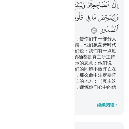
ﲃ
ﲄﲅ
ﲆ
ﲇ
ﲈ
ﲉ
ﲊ
ﲋ
ﲌ
ﲍ
ﲎﲏ
ﲐ
ﲑ
ﲒ
ﲓ
ﲔ
在忧患之后，他又降安宁给你们，使你们中一部分人
瞌睡；另一部分人则为自身而焦虑，他们象蒙昧时代
的人一样，对真主妄加猜测，他们说：我们有一点胜
利的希望吗? 你说：一切事情，的确都是真主所主持
的。他们的心里怀着不敢对你表示的恶意；他们说：
假若我们有一点胜利的希望，我们的同胞不致阵亡在
这里。你说：假若你们坐在家里，那么命中注定要阵
亡的人，必定外出，走到他们阵亡的地方；（真主这
样做），以便他试验你们的心事，锻炼你们心中的信
仰。真主是全知心事的。
逐字逐句
继续阅读