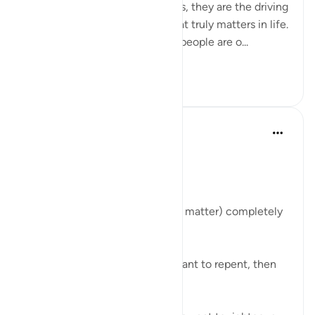
truly submit to. And many times, they are the driving
force to realign our lives to what truly matters in life.
Allah tells us in the Quran that people are o...
查看更多
50
7
Abu Bakr Zoud
5年前
·
参考
节 3:154
Allah ﷻ says:
قُل إِنَّ الأَمرَ كُلَّهُ لِلَّهِ
'Say, 'Indeed, the matter (every matter) completely
belongs to Allah.'
It is Allah who enabled the servant to repent, then
He ﷻ accepted it from him.