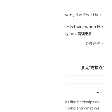
Ibn Kathir (Abridged)
Slumber Overcame the Believers; the Fear that
the Hypocrites Suffered
Allah reminds His servants of His favor when He
sent down on them tranquillity an
…
阅读更多
更多经注
查看 Qiraat
这节经文有 2 连接点
参见“连接点”
课程
Samia Mubarak
4年前
·
参考
节 3:154, 7:168, 6:42, 7:94
Nothing brings up our core values like hardships do.
Tests and trials beg us to answer who and what we