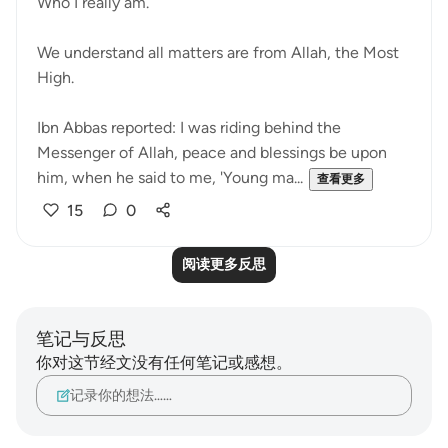
Who I really am.
We understand all matters are from Allah, the Most
High.
Ibn Abbas reported: I was riding behind the
Messenger of Allah, peace and blessings be upon
him, when he said to me, 'Young ma...
查看更多
15
0
阅读更多反思
笔记与反思
你对这节经文没有任何笔记或感想。
记录你的想法……