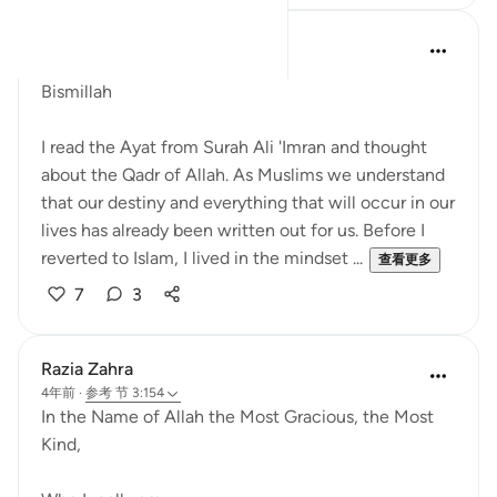
Saadiyah Adams
去年
·
参考
节 3:156, 3:168, 3:154
Bismillah
I read the Ayat from Surah Ali 'Imran and thought
about the Qadr of Allah. As Muslims we understand
that our destiny and everything that will occur in our
lives has already been written out for us. Before I
reverted to Islam, I lived in the mindset ...
查看更多
7
3
Razia Zahra
4年前
·
参考
节 3:154
In the Name of Allah the Most Gracious, the Most
Kind,