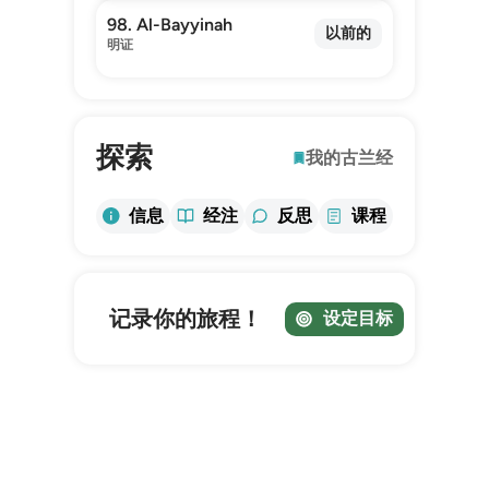
98. Al-Bayyinah
以前的
明证
探索
我的古兰经
信息
经注
反思
课程
记录你的旅程！
设定目标