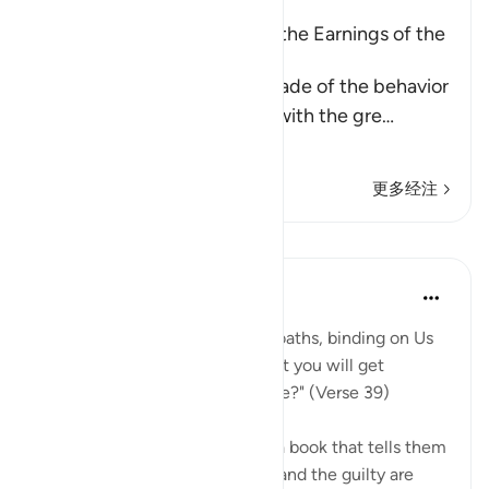
A Parable of the Removal of the Earnings of the
Disbelievers
This is a parable that Allah made of the behavior
of the Quraysh disbelievers with the gre
…
阅读更多
更多经注
课程
In the Shade of the Quran
31周前
·
参考
节 68:39-40
"Or have you received solemn oaths, binding on Us
till the Day of Resurrection, that you will get
whatever you yourselves decide?" (Verse 39)
If the unbelievers do not have a book that tells them
that those who submit to God and the guilty are