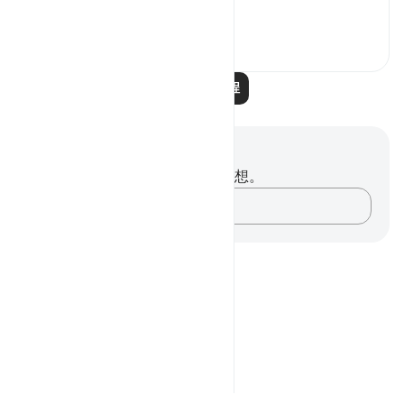
treated in the ...
查看更多
0
0
137
阅读更多课程
笔记与反思
你对这节经文没有任何笔记或感想。
记录你的想法……
Notes