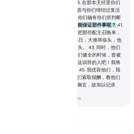
有一本可供你们诵习的天经，
38
.
在那本天经里你们
确有自己所选择的。
39
.
难道我曾与你们缔结过复活
日才满期的、坚定的盟约，因而你们确有你们所判断
的？
40
.
你问他们，他们中有谁能保证那件事呢？
41
.
难道他们有许多配主吗？教他们把那些配主召唤来，
如果 他们是诚实的人。
42
.
在那日，大难将临头，他
们将被召去叩头，而他们不能叩头。
43
.
同时，他们
身遭凌辱，不敢仰视。而过去他们健全的时候，曾被
召去叩头。
44
.
你让我惩治否认这训辞的人吧！我将
使他们不知不觉地渐趋於毁灭。
45
.
我优容他们，我
的计策确是周密的。
46
.
你向他们索取报酬，教他们
担负太重呢？
47
.
还是他们能知幽玄，故加以记录
呢？
-
Chinese Translation (Simplified) - Ma Jain
阅读《古兰经注》
Ibn Kathir (Abridged)