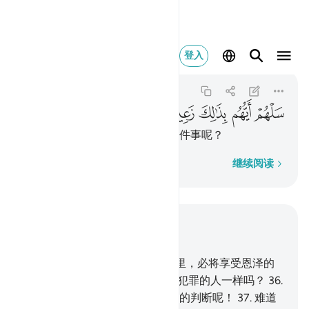
سلهم ايهم بذالك زعيم ٤٠
登入
Al-Qalam
68:40
68:40
ﳙ
ﳚ
ﳛ
ﳜ
ﳝ
你问他们，他们中有谁能保证那件事呢？
逐字逐句
继续阅读
结合上下文阅读
章 68, 页 565, Juz 29
34
.
敬畏的人们，在他们的主那里，必将享受恩泽的
乐园。
35
.
难道我使归顺的人像犯罪的人一样吗？
36
.
你们有甚么理由？你们怎么这样的判断呢！
37
.
难道