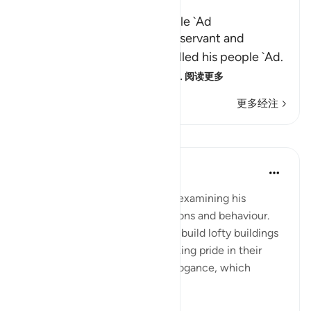
Hud's preaching to His People `Ad
Here Allah tells us about His servant and
Messenger Hud, when he called his people `Ad.
His people used to live in th
…
阅读更多
更多经注
课程
In the Shade of the Quran
31周前
·
参考
节 26:128-129
Hud follows his declaration by examining his
people's own particular conditions and behaviour.
He criticizes the fact that they build lofty buildings
to demonstrate their ability, taking pride in their
wealth. He denounces their arrogance, which
results from t...
查看更多
0
0