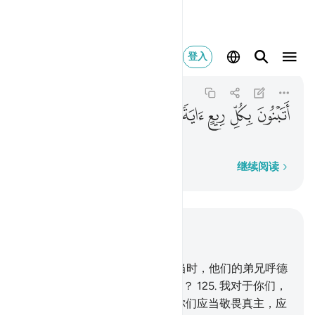
اتبنون بكل ريع اية تعبثون ١٢٨
登入
Ash-Shu'ara
26:128
26:128
ﲳ
ﲴ
ﲵ
ﲶ
ﲷ
ﲸ
你们在高地上建筑一个纪念物，
逐字逐句
继续阅读
结合上下文阅读
章 26, 页 372, Juz 19
123
.
阿德人曾否认使者。
124
.
当时，他们的弟兄呼德
曾对他们说：你们怎么不敬畏呢？
125
.
我对于你们，
确是一个忠实的使者。
126
.
故你们应当敬畏真主，应