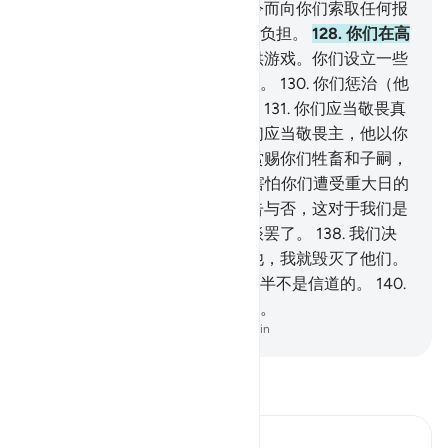
当服从我。
127
.
我不为传达命令而向你们索取任何报
酬；我的报酬，只由全世界的主负担。
128
.
你们在高
地上建筑一个纪念物，
129
.
以供游戏。你们设立一些
堡垒，好象你们将永居尘世一样。
130
.
你们惩治（他
人）的时候，你们是很残酷的。
131
.
你们应当敬畏真
主之名，应当服从我。
132
.
你们应当敬畏主，他以你
们所知道的赏赐你们，
133
.
他赏赐你们牲畜和子嗣，
134
.
园圃和源泉。
135
.
我的确害怕你们遭受重大日的
刑罚。
136
.
他们说：无论你劝告与否，这对于我们是
一样的。
137
.
这不过是老生常谈罢了。
138
.
我们决
不会受惩罚的。
139
.
他们否认他，我就毁灭了他们。
此中的确有一个迹象，但他们大半不是信道的。
140
.
你的主确是万能的，确是至慈的。
-
Chinese Translation (Simplified) - Ma Jain
阅读《古兰经注》
Ibn Kathir (Abridged)