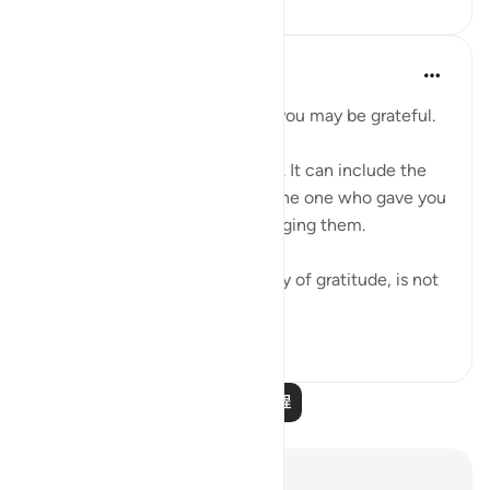
Hammad Fahim
2年前
·
参考
节 3:23, 26:128-139
So be mindful of Allah so that you may be grateful.
Gratitude can take many forms. It can include the
expression of thanks, praising the one who gave you
these blessings and acknowledging them.
But perhaps the greatest display of gratitude, is not
simply to...
查看更多
16
4
阅读更多课程
笔记与反思