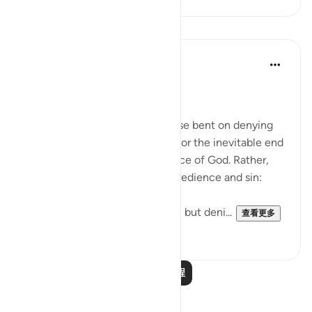
课程
In the Shade of the Quran
31周前
·
参考
节 75:31-33
Arrogant Rejection
Here, we have an image of those bent on denying
the truth. They do not prepare for the inevitable end
by doing something in obedience of God. Rather,
they arrogantly indulge in disobedience and sin:
He neither believed nor prayed, but deni...
查看更多
0
0
阅读更多课程
反思