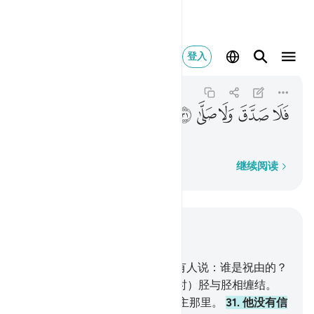
فلا صدق ولا صلى ٣١
登入
Al-Qiyamah
75:31
75:31
ﱲ
ﱳ
ﱴ
ﱵ
ﱶ
他没有信道，也没有礼拜。
逐字逐句
继续阅读
结合上下文阅读
章 75, 页 578, Juz 29
26
.
真的，灵魂达到锁骨，
27
.
有人说：谁是祝由的？
28
.
他确信那是离别。
29
.
（死时）胫与胫相缠结。
30
.
在那日，他只被驱赶到你的主那里。
31
.
他没有信