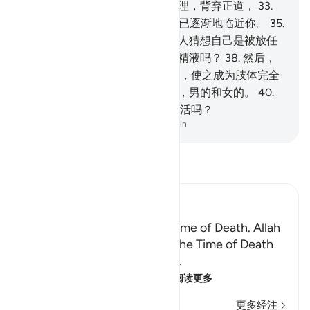
道，也没有礼拜。
32
.
他否认真理，背弃正道，
33
.
然后傲慢地走回家去。
34
.
毁灭已逐渐地临近你。
35
.
毁灭已逐渐地临近你。
36
.
难道人猜想自己是被放任
的吗？
37
.
难道他不曾是被射出精液吗？
38
.
然后，
他变成血块，而真主加以创造他，使之成为肢体完全
的人吗？
39
.
他用精液造化两性，男的和女的。
40
.
难道那样的造化者不能使死人复活吗？
-
Chinese Translation (Simplified) - Ma Jain
阅读《古兰经注》
Ibn Kathir (Abridged)
Certainty will Occur at the Time of Death. Allah
Informs of the Condition at the Time of Death
and What Terrors it Contains.
May Allah make us firm at
…
阅读更多
更多经注