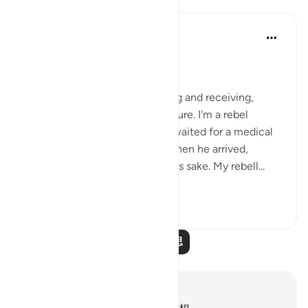
Iraj Marjan
2年前
·
参考
节 7:58, 87:1, 75:31-33
ربك الاعلىٰ
I'm against protocol, both giving and receiving,
despite it being part of our culture. I'm a rebel
against this norm. yesterday, I waited for a medical
superintendent in his office. When he arrived,
everyone stood up for protocol's sake. My rebell...
查看更多
13
3
阅读更多反思
笔记与反思