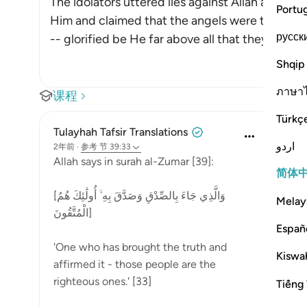
The idolators uttered lies against Allah and sa
Portu
Him and claimed that the angels were the daugh
русск
-- glorified be He far above all that they sa
…
阅
Shqip
ภาษา
课程
Türkç
Tulayhah Tafsir Translations
اردو
2年前
·
参考
节 39:33
Allah says in surah al-Zumar [39]:
简体
[وَالَّذِي جَاءَ بِالصِّدْقِ وَصَدَّقَ بِهِ ۙ أُولَٰئِكَ هُمُ
Melay
الْمُتَّقُونَ]
Españ
'One who has brought the truth and
Kiswah
affirmed it - those people are the
righteous ones.' [33]
Tiếng 