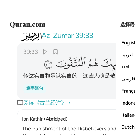
选择语
039
والذي جاء بالصدق وصدق به اولايك هم 
Az-Zumar
39:33
Englis
39:33
العربية
ﱘ
ﱙ
ﱚ
ﱛ
বাংলা
传达实言和承认实言的，这些人确是敬畏的。
ارسی
逐字逐句
França
阅读《古兰经注》
Indon
Italia
Ibn Kathir (Abridged)
Dutch
The Punishment of the Disbelievers and Liars, 