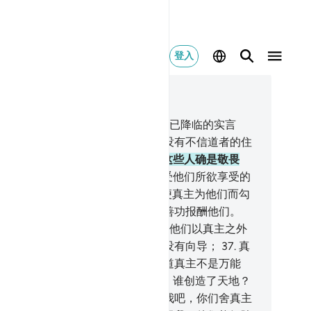
登入
合上下文阅读
9, 页 462, Juz 24
.
假借真主的名义而造谣，并且否认已降临的实言
，有谁比他还不义呢？难道火狱里没有不信道者的住
吗？
33
.
传达实言和承认实言的，这些人确是敬畏
。
34
.
在他们的主那里，他们得享受他们所欲享受的
福。那是对行善者的报酬。
35
.
以便真主为他们而勾
他们所作的罪恶，并以他们所行的善功报酬他们。
.
难道真主不能使他的仆人满足吗？他们以真主之外
神灵恫吓你，真主使谁迷误，谁就没有向导；
37
.
真
引导谁，谁也不能使他迷误的。难道真主不是万能
、惩恶的主吗？
38
.
如果你问他们：谁创造了天地？
们必定说：真主。你说：你们告诉我吧，你们舍真主