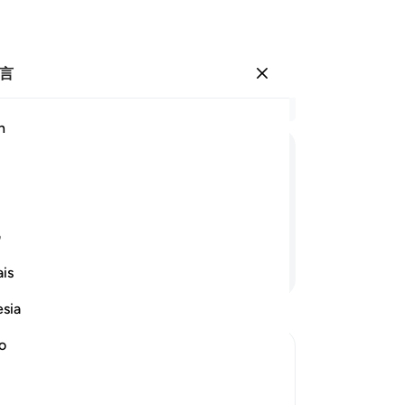
言
登入
结
h
章 3
32
ﱓ
ﱔ
ﱕ
ﱖ
ﱗ
者
处
的
ف
幸
继续阅读
is
销
36
esia
的
主
no
的
and the Reward of the Sincere Believers
他