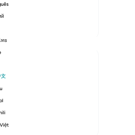
id that there were other gods besides
而
guês
ters of Allah and that Allah had a son
他
ий
惠
读更多
39
更多经注
吧
罚
ไทย
反思
而
e
谁
Sarah Kabir
-
Ch
5年前
·
参考
节 39:33-35
I find these set of ayaat truly hopeful and
中文
they set a realistic and practical mindset
笔
for a believer. Allah swt mentions those
你
u
who embrace truth and calls them ‘the
ol
righteous’ and then He swt mentions their
reward. However what I found most
ili
beautiful is verse...
查看更多
Việt
4
1