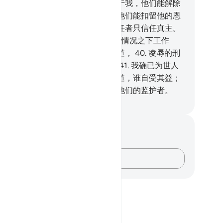
祈祷的那些偶像，如果真主欲加害于我，他们能解除
的伤害吗？如果真主欲施恩于我，他们能扣留他的恩
吗？你说：真主是使我满足的，信任者只信任真主。
.
你说：我的宗族呀！你们在你们的情况之下工作
！我确是工作的，不久你们就要知道，
40
.
凌辱的刑
将降于谁，永恒的刑罚将加于谁！
41
.
我确已为世人
降示你包含真理的经典，谁遵循正道，谁自受其益；
误入歧途，谁自受其害。你绝不是他们的监护者。
inese Translation (Simplified) - Ma Jain
记与反思
对这节经文没有任何笔记或感想。
记录你的想法……