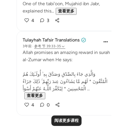
One of the tabi'oon, Mujahid ibn Jabr,
explained this...
查看更多
4
3
Tulayhah Tafsir Translations
3年前
·
参考
节 39:33-35
Allah promises an amazing reward in surah
al-Zumar when He says:
وَالَّذِي جَاءَ بِالصِّدْقِ وَصَدَّقَ بِهِ ۙ أُولَـٰئِكَ هُمُ
الْمُتَّقُونَ * لَهُم مَّا يَشَاءُونَ عِندَ رَبِّهِمْ ۚ ذَٰلِكَ جَزَاءُ
الْمُحْسِنِينَ * لِيُكَفِّرَ اللَّـهُ عَنْهُمْ أَسْوَأَ ...
查看更多
4
0
阅读更多课程