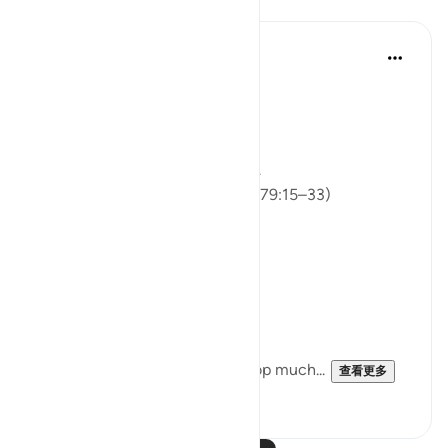
反思
ekaterina myachina
5周前
·
参考
节 91:9, 79:15-33, 20:44
From Recitation to Reflection
Would You Purify Yourself?
Some recitations stay with you.
Isha Prayer · Surah An-Naziʿat (79:15–33)
I thought I knew this passage.
I knew where it was heading.
Pharaoh.
Arrogance.
Downfall.
But this recitation made me stop much...
查看更多
15
2