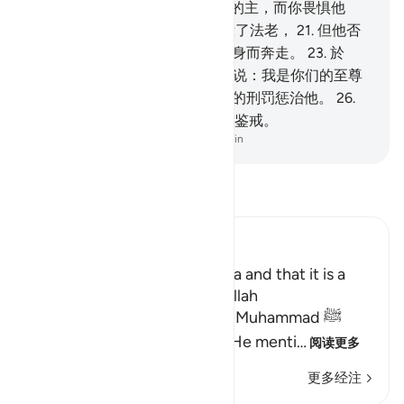
吗？
19
.
你愿意我引导你认识你的主，而你畏惧他
吗？'
20
.
他把那最大的迹象昭示了法老，
21
.
但他否
认，而且违抗。
22
.
然后，他转身而奔走。
23
.
於
是，召集民众，而且喊叫，
24
.
说：我是你们的至尊
的主。
25
.
故真主以后世和今世的刑罚惩治他。
26
.
对於畏惧的人们，此中确有一种鉴戒。
-
Chinese Translation (Simplified) - Ma Jain
阅读《古兰经注》
Ibn Kathir (Abridged)
Mentioning the Story of Musa and that it is a
Lesson for Those Who fear Allah
Allah informs His Messenger Muhammad ﷺ
about His Messenger Musa. He menti
…
阅读更多
更多经注