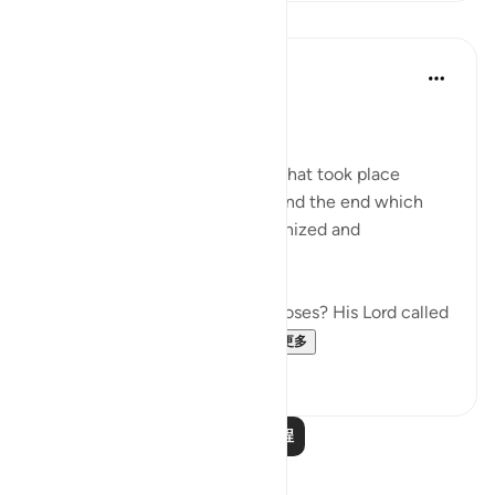
课程
In the Shade of the Quran
31周前
·
参考
节 79:15
Instructions Given to Moses
Here, we have an account of what took place
between Moses and Pharaoh, and the end which
Pharaoh met after he had tyrannized and
transgressed all bounds:
"Have you heard the story of Moses? His Lord called
out to him in the sacred...
查看更多
0
0
阅读更多课程