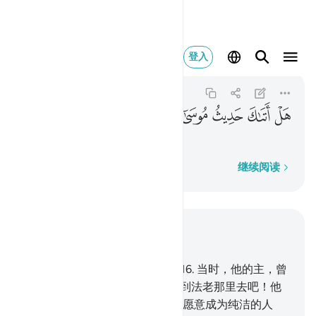
هل اتاك حديث موسى ١٥
登入
An-Nazi'at
79:15
79:15
ﳉ
ﳊ
ﳋ
ﳌ
ﳍ
穆萨的故事已来临你了吗？
逐字逐句
继续阅读
结合上下文阅读
章 79, 页 583, Juz 30
15
.
穆萨的故事已来临你了吗？
16
.
当时，他的主，曾
在圣谷杜洼中召唤他说：
17
.
你到法老那里去吧！他
确是悖逆的。
18
.
你对他说：'你愿意成为纯洁的人