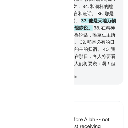
33
.
和两乳圆润，年龄划一的少女，
34
.
和满杯的醴
泉。
35
.
他们在那里面听不到恶言和谎话。
36
.
那是
从你的主发出的报酬 充足的赏赐。
37
.
他是天地万物
的主，是至仁的主，他们不敢向他陈说。
38
.
在精神
和众天神排班肃立之日，他们不得说话，唯至仁主所
特许而且能说正话的，才敢发言。
39
.
那是必有的日
子，谁意欲，谁就择取一个向他的主的归宿。
40
.
我
的确警告你们一种临近的刑罚，在那日，各人将要看
见自己所已做的工作，不信道的人们将要说：啊！但
愿我原是尘土。
-
Chinese Translation (Simplified) - Ma Jain
阅读《古兰经注》
Ibn Kathir (Abridged)
No one will dare to speak before Allah -- not
even the Angels - without first receiving