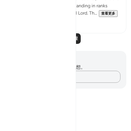
Holy Spirit, and all the angels standing in ranks
before God, their Most Merciful Lord. Th...
查看更多
0
0
阅读更多课程
笔记与反思
你对这节经文没有任何笔记或感想。
记录你的想法……