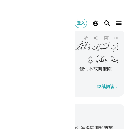
رب السماوات والارض وما
登入
An-Naba
78:37
78:37
ﱛ
ﱜ
ﱝ
ﱞ
ﱟ
ﱠﱡ
ﱢ
ﱣ
ﱤ
ﱥ
ﱦ
他是天地万物的主，是至仁的主，他们不敢向他陈
说。
逐字逐句
继续阅读
结合上下文阅读
章 78, 页 583, Juz 30
31
.
敬畏的人们必有一种收获，
32
.
许多园圃和葡萄，