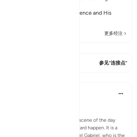
Permission
Allah informs of His magnificence and His
majesty, a
…
阅读更多
更多经注
查看 Qiraat
这节经文有 1 连接点
参见“连接点”
课程
In the Shade of the Quran
31周前
·
参考
节 78:37-38
In God's Presence
The surah closes with the final scene of the day
when all the reckoning and reward happen. It is a
scene in which we see the angel Gabriel, who is the