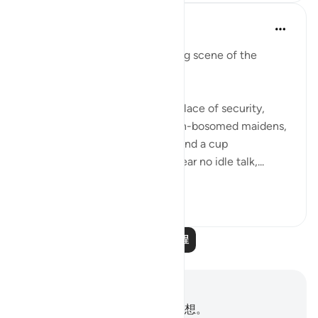
In the Shade of the Quran
31周前
·
参考
节 78:31-36
We have here the corresponding scene of the
righteous in complete bliss.
"The God-fearing shall have a place of security,
gardens and vineyards, and high-bosomed maidens,
of equal age, for companions, and a cup
overflowing. There they shall hear no idle talk,...
查看更多
0
0
阅读更多课程
笔记与反思
你对这节经文没有任何笔记或感想。