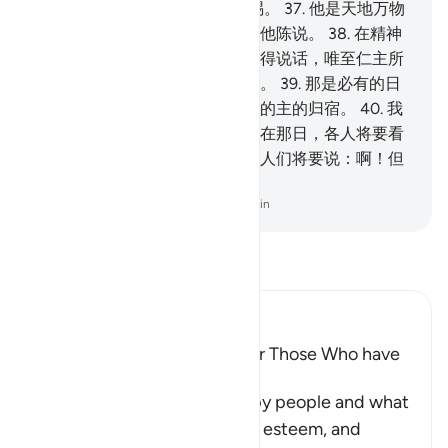
从你的主发出的报酬 充足的赏赐。
37
.
他是天地万物
的主，是至仁的主，他们不敢向他陈说。
38
.
在精神
和众天神排班肃立之日，他们不得说话，唯至仁主所
特许而且能说正话的，才敢发言。
39
.
那是必有的日
子，谁意欲，谁就择取一个向他的主的归宿。
40
.
我
的确警告你们一种临近的刑罚，在那日，各人将要看
见自己所已做的工作，不信道的人们将要说：啊！但
愿我原是尘土。
-
Chinese Translation (Simplified) - Ma Jain
阅读《古兰经注》
Ibn Kathir (Abridged)
The Great Success will be for Those Who have
Taqwa
Allah informs about the happy people and what
He has prepared for them of esteem, and