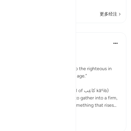
eternal pleasu
…
阅读更多
更多经注
课程
Ola Shoubaki
21周前
·
参考
节 78:31-33
Gems of Jannah Series
Among the rewards promised to the righteous in
Jannah: “...and kawāʿib of equal age.”
The word كَواعِب kawāʿib (plural of كاعِب kāʿib)
comes from a root that means to gather into a firm,
prominent mass. It describes something that rises...
查看更多
10
0