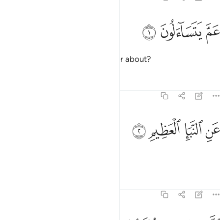
ﱁ
م يتساءلون ١
ﱂ
ﱃ
َمَّ يَتَسَآءَلُونَ ١
What are they asking one another about?
Tafsirs
Lessons
Reflections
78:2
ﱄ
ﱅ
ن النبا العظيم ٢
ﱆ
ﱇ
َنِ ٱلنَّبَإِ ٱلْعَظِيمِ ٢
About the momentous news,
Tafsirs
Lessons
Reflections
78:3
لذي هم فيه مختلفون ٣