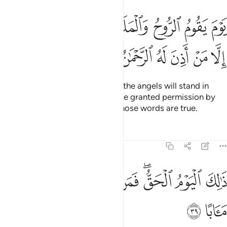
ﱧ
ﱨ
ﱩ
ﱪ
ﱫﱬ
ﱭ
ﱮ
وم يقوم الروح والملايكة صفا لا يتكلمون الا من اذن له الرحمان وقال صوا
َوْمَ يَقُومُ ٱلرُّوحُ وَٱلْمَلَـٰٓئِكَةُ صَفًّۭا ۖ لَّا يَتَكَلَّمُونَ إِلَّا مَنْ أَذِنَ لَهُ ٱلرَّح
ﱯ
ﱰ
ﱱ
ﱲ
ﱳ
ﱴ
ﱵ
ﱶ
on the Day the ˹holy˺ spirit
and the angels will stand in
1
ranks. None will talk, except those granted permission by
the Most Compassionate and whose words are true.
Tafsirs
Lessons
Reflections
78:39
ﱷ
ﱸ
ﱹﱺ
ﱻ
ﱼ
الك اليوم الحق فمن شاء اتخذ الى ربه مابا ٣٩
ﱽ
ﱾ
ﱿ
َٰلِكَ ٱلْيَوْمُ ٱلْحَقُّ ۖ فَمَن شَآءَ ٱتَّخَذَ إِلَىٰ رَبِّهِۦ مَـَٔابًا ٣٩
ﲀ
ﲁ