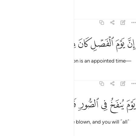
Tafsirs
Lessons
Reflections
78:17
ﲂ
ﲃ
ﲄ
ن يوم الفصل كان ميقاتا ١٧
ﲅ
ﲆ
ﲇ
ِنَّ يَوْمَ ٱلْفَصْلِ كَانَ مِيقَـٰتًۭا ١٧
Indeed, the Day of ˹Final˺ Decision is an appointed time—
Tafsirs
Lessons
Reflections
78:18
ﲈ
ﲉ
ﲊ
ﲋ
وم ينفخ في الصور فتاتون افواجا ١٨
ﲌ
ﲍ
ﲎ
َوْمَ يُنفَخُ فِى ٱلصُّورِ فَتَأْتُونَ أَفْوَاجًۭا ١٨
˹it is˺ the Day the Trumpet will be blown, and you will ˹all˺
come forth in crowds.