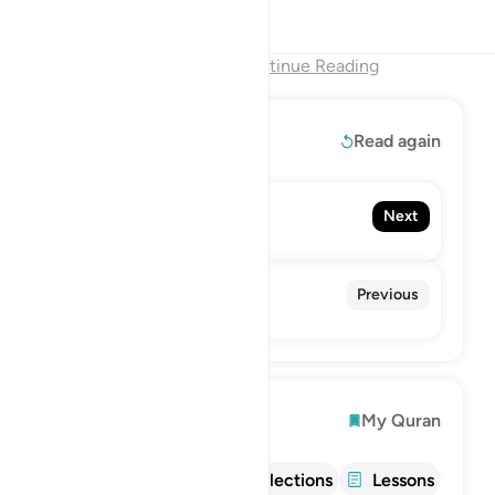
Tafsirs
Lessons
Reflections
End of Chapter
Continue Reading
Read More
Read again
79. An-Nazi'at
Next
Those who drag forth
77. Al-Mursalat
Previous
The Emissaries
Explore
My Quran
Info
Tafsir
Reflections
Lessons