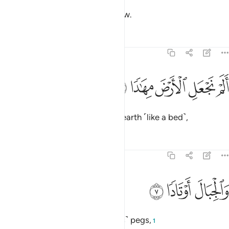
Again, no! They will come to know.
Tafsirs
Lessons
Reflections
78:6
ﱔ
ﱕ
لم نجعل الارض مهادا ٦
ﱖ
ﱗ
ﱘ
َلَمْ نَجْعَلِ ٱلْأَرْضَ مِهَـٰدًۭا ٦
Have We not smoothed out the earth ˹like a bed˺,
Tafsirs
Lessons
Reflections
78:7
ﱙ
الجبال اوتادا ٧
ﱚ
ﱛ
َٱلْجِبَالَ أَوْتَادًۭا ٧
and ˹made˺ the mountains as ˹its˺ pegs,
1