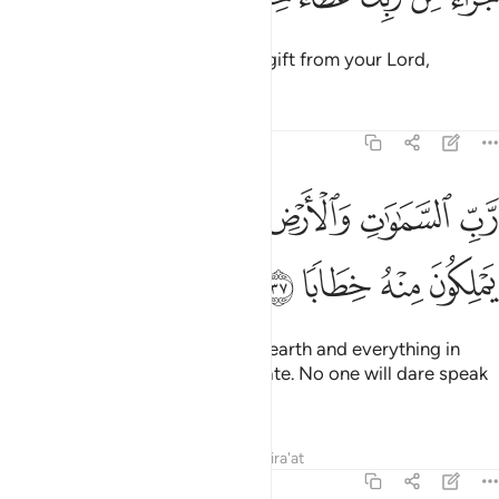
a ˹fitting˺ reward as a generous gift from your Lord,
Tafsirs
Lessons
Reflections
78:37
ﱛ
ﱜ
ﱝ
ﱞ
ﱟ
ﱠﱡ
ب السماوات والارض وما بينهما الرحمان لا يملكون منه خطابا ٣٧
ﱢ
َّبِّ ٱلسَّمَـٰوَٰتِ وَٱلْأَرْضِ وَمَا بَيْنَهُمَا ٱلرَّحْمَـٰنِ ۖ لَا يَمْلِكُونَ مِنْهُ خِطَابًۭا ٧
ﱣ
ﱤ
ﱥ
ﱦ
the Lord of the heavens and the earth and everything in
between, the Most Compassionate. No one will dare speak
to Him
Tafsirs
Lessons
Reflections
Qira'at
78:38