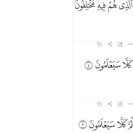
ﱈ
ﱉ
ﱊ
ﱋ
ﱌ
لَّذِى هُمْ فِيهِ مُخْتَلِفُونَ ٣
over which they disagree.
1
Tafsirs
Lessons
Reflections
78:4
ﱍ
لا سيعلمون ٤
ﱎ
ﱏ
َلَّا سَيَعْلَمُونَ ٤
But no! They will come to know.
Tafsirs
Lessons
Reflections
78:5
ﱐ
ﱑ
م كلا سيعلمون ٥
ﱒ
ﱓ
ُمَّ كَلَّا سَيَعْلَمُونَ ٥