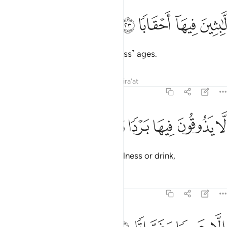
ﲡ
ﲢ
ابثين فيها احقابا ٢٣
ﲣ
ﲤ
َّـٰبِثِينَ فِيهَآ أَحْقَابًۭا ٢٣
where they will remain for ˹endless˺ ages.
Tafsirs
Lessons
Reflections
Qira'at
78:24
ﲥ
ﲦ
ﲧ
ا يذوقون فيها بردا ولا شرابا ٢٤
ﲨ
ﲩ
ﲪ
ﲫ
َّا يَذُوقُونَ فِيهَا بَرْدًۭا وَلَا شَرَابًا ٢٤
There they will not taste any coolness or drink,
Tafsirs
Lessons
Reflections
78:25
لا حميما وغساقا ٢٥