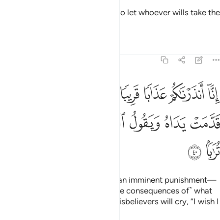
That Day is the ˹ultimate˺ truth. So let whoever wills take the
path leading back to their Lord.
Tafsirs
Lessons
Reflections
78:40
ﲂ
ﲃ
ﲄ
ﲅ
ﲆ
ﲇ
ﲈ
ﲉ
نا انذرناكم عذابا قريبا يوم ينظر المرء ما قدمت يداه ويقول الكافر يا ليتني
ِنَّآ أَنذَرْنَـٰكُمْ عَذَابًۭا قَرِيبًۭا يَوْمَ يَنظُرُ ٱلْمَرْءُ مَا قَدَّمَتْ يَدَاهُ وَيَقُولُ ٱلْك
ﲊ
ﲋ
ﲌ
ﲍ
ﲎ
ﲏ
ﲐ
ﲑ
Indeed, We have warned you of an imminent punishment—
the Day every person will see ˹the consequences of˺ what
their hands have done, and the disbelievers will cry, “I wish I
were dust.”
1