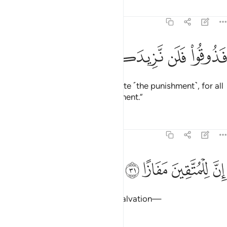
Tafsirs
Lessons
Reflections
78:30
ﳂ
ﳃ
ذوقوا فلن نزيدكم الا عذابا ٣٠
ﳄ
ﳅ
ﳆ
ﳇ
َذُوقُوا۟ فَلَن نَّزِيدَكُمْ إِلَّا عَذَابًا ٣٠
˹So the deniers will be told,˺ “Taste ˹the punishment˺, for all
you will get from Us is more torment.”
Tafsirs
Lessons
Reflections
78:31
ﱁ
ن للمتقين مفازا ٣١
ﱂ
ﱃ
ﱄ
ِنَّ لِلْمُتَّقِينَ مَفَازًا ٣١
Indeed, the righteous will have salvation—
Tafsirs
Lessons
Reflections