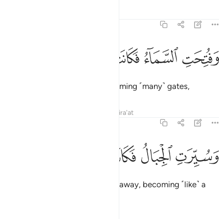
Tafsirs
Lessons
Reflections
78:19
ﲏ
ﲐ
فتحت السماء فكانت ابوابا ١٩
ﲑ
ﲒ
ﲓ
َفُتِحَتِ ٱلسَّمَآءُ فَكَانَتْ أَبْوَٰبًۭا ١٩
The sky will be ˹split˺ open, becoming ˹many˺ gates,
Tafsirs
Lessons
Reflections
Qira'at
78:20
ﲔ
ﲕ
سيرت الجبال فكانت سرابا ٢٠
ﲖ
ﲗ
ﲘ
َسُيِّرَتِ ٱلْجِبَالُ فَكَانَتْ سَرَابًا ٢٠
and the mountains will be blown away, becoming ˹like˺ a
mirage.