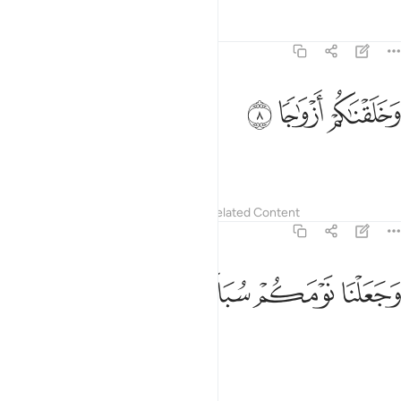
Tafsirs
Lessons
Reflections
78:8
ﱜ
خلقناكم ازواجا ٨
ﱝ
ﱞ
َخَلَقْنَـٰكُمْ أَزْوَٰجًۭا ٨
and created you in pairs,
Tafsirs
Lessons
Reflections
Related Content
78:9
ﱟ
جعلنا نومكم سباتا ٩
ﱠ
ﱡ
ﱢ
َجَعَلْنَا نَوْمَكُمْ سُبَاتًۭا ٩
and made your sleep for rest,
Tafsirs
Lessons
Reflections