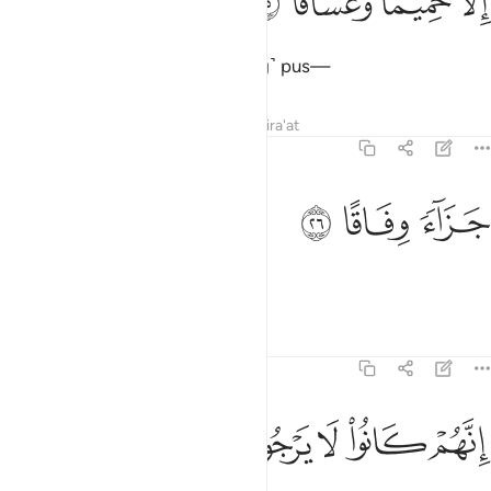
ﲬ
ﲭ
ﲮ
ﲯ
ِلَّا حَمِيمًۭا وَغَسَّاقًۭا ٢٥
except boiling water and ˹oozing˺ pus—
Tafsirs
Lessons
Reflections
Qira'at
78:26
ﲰ
زاء وفاقا ٢٦
ﲱ
ﲲ
َزَآءًۭ وِفَاقًا ٢٦
a fitting reward.
Tafsirs
Lessons
Reflections
78:27
ﲳ
ﲴ
ﲵ
نهم كانوا لا يرجون حسابا ٢٧
ﲶ
ﲷ
ﲸ
ِنَّهُمْ كَانُوا۟ لَا يَرْجُونَ حِسَابًۭا ٢٧