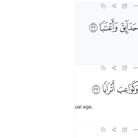
78:32
ﱅ
دايق واعنابا ٣٢
ﱆ
ﱇ
َدَآئِقَ وَأَعْنَـٰبًۭا ٣٢
Gardens, vineyards,
Tafsirs
Lessons
Reflections
78:33
ﱈ
كواعب اترابا ٣٣
ﱉ
ﱊ
َكَوَاعِبَ أَتْرَابًۭا ٣٣
and full-bosomed maidens of equal age,
Tafsirs
Lessons
Reflections
78:34