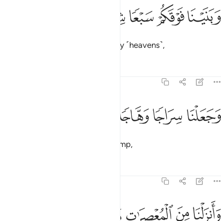
ﱫ
ﱬ
بنينا فوقكم سبعا شدادا ١٢
ﱭ
ﱮ
ﱯ
َبَنَيْنَا فَوْقَكُمْ سَبْعًۭا شِدَادًۭا ١٢
and built above you seven mighty ˹heavens˺,
Tafsirs
Lessons
Reflections
78:13
ﱰ
جعلنا سراجا وهاجا ١٣
ﱱ
ﱲ
ﱳ
َجَعَلْنَا سِرَاجًۭا وَهَّاجًۭا ١٣
and placed ˹in them˺ a shining lamp,
Tafsirs
Lessons
Reflections
78:14
ﱴ
ﱵ
ﱶ
انزلنا من المعصرات ماء ثجاجا ١٤
ﱷ
ﱸ
ﱹ
َأَنزَلْنَا مِنَ ٱلْمُعْصِرَٰتِ مَآءًۭ ثَجَّاجًۭا ١٤