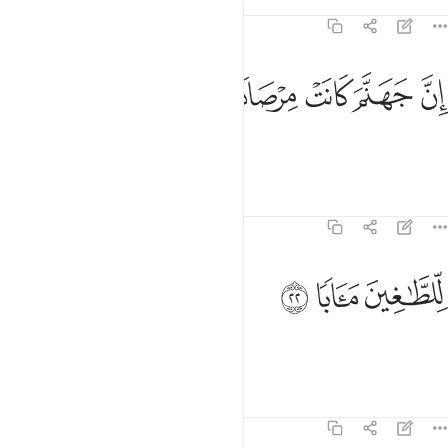
Tafsirs
Lessons
Reflections
78:21
ﲙ
ﲚ
ﲛ
ن جهنم كانت مرصادا ٢١
ﲜ
ﲝ
ِنَّ جَهَنَّمَ كَانَتْ مِرْصَادًۭا ٢١
Indeed, Hell is lying in ambush
Tafsirs
Lessons
Reflections
78:22
لطاغين مابا ٢٢
ﲞ
ﲟ
ﲠ
ِّلطَّـٰغِينَ مَـَٔابًۭا ٢٢
as a home for the transgressors,
Tafsirs
Lessons
Reflections
78:23