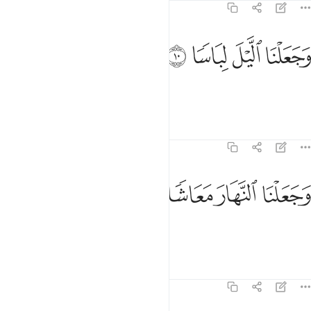
78:10
ﱣ
ﱤ
جعلنا الليل لباسا ١٠
ﱥ
ﱦ
َجَعَلْنَا ٱلَّيْلَ لِبَاسًۭا ١٠
and made the night as a cover,
Tafsirs
Lessons
Reflections
78:11
ﱧ
جعلنا النهار معاشا ١١
ﱨ
ﱩ
ﱪ
َجَعَلْنَا ٱلنَّهَارَ مَعَاشًۭا ١١
and made the day for livelihood,
Tafsirs
Lessons
Reflections
78:12