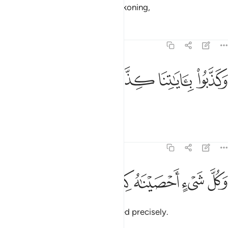
For they never expected any reckoning,
Tafsirs
Lessons
Reflections
78:28
ﲹ
كذبوا باياتنا كذابا ٢٨
ﲺ
ﲻ
ﲼ
َكَذَّبُوا۟ بِـَٔايَـٰتِنَا كِذَّابًۭا ٢٨
and totally rejected Our signs.
Tafsirs
Lessons
Reflections
78:29
ﲽ
ﲾ
كل شيء احصيناه كتابا ٢٩
ﲿ
ﳀ
ﳁ
َكُلَّ شَىْءٍ أَحْصَيْنَـٰهُ كِتَـٰبًۭا ٢٩
And We have everything recorded precisely.