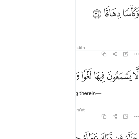
ﱋ
كاسا دهاقا ٣٤
ﱌ
ﱍ
َكَأْسًۭا دِهَاقًۭا ٣٤
and full cups ˹of pure wine˺,
Tafsirs
Lessons
Reflections
Hadith
78:35
ﱎ
ﱏ
ﱐ
ا يسمعون فيها لغوا ولا كذابا ٣٥
ﱑ
ﱒ
ﱓ
ﱔ
َّا يَسْمَعُونَ فِيهَا لَغْوًۭا وَلَا كِذَّٰبًۭا ٣٥
never to hear any idle talk or lying therein—
Tafsirs
Lessons
Reflections
Qira'at
78:36
ﱕ
ﱖ
ﱗ
زاء من ربك عطاء حسابا ٣٦
ﱘ
ﱙ
ﱚ
َزَآءًۭ مِّن رَّبِّكَ عَطَآءً حِسَابًۭا ٣٦