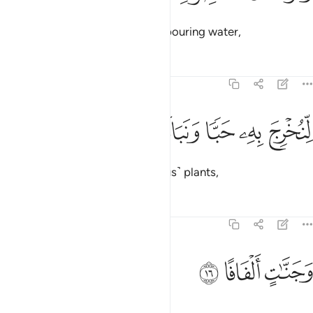
and sent down from rainclouds pouring water,
Tafsirs
Lessons
Reflections
78:15
ﱺ
ﱻ
نخرج به حبا ونباتا ١٥
ﱼ
ﱽ
ﱾ
ِّنُخْرِجَ بِهِۦ حَبًّۭا وَنَبَاتًۭا ١٥
producing by it grain and ˹various˺ plants,
Tafsirs
Lessons
Reflections
78:16
ﱿ
جنات الفافا ١٦
ﲀ
ﲁ
َجَنَّـٰتٍ أَلْفَافًا ١٦
and dense orchards?