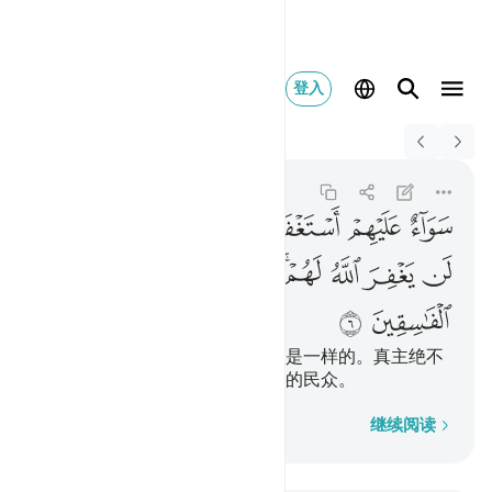
登入
Switch Quran.com to
English
سواء عليهم استغفرت لهم ام ل
Al-Munafiqun
63:6
63:6
ﱐ
ﱑ
ﱒ
ﱓ
ﱔ
ﱕ
ﱖ
ﱗ
ﱘ
ﱙ
ﱚ
ﱛﱜ
ﱝ
ﱞ
ﱟ
ﱠ
ﱡ
ﱢ
ﱣ
你为他们求饯与否，这在他们，是一样的。真主绝不
赦宥他们，真主必定不引导悖逆的民众。
逐字逐句
继续阅读