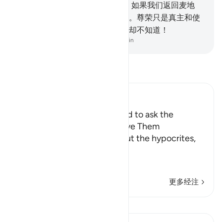
信的人们却不明理。
8
.
他们说：如果我们返回麦地
那，尊荣者必将卑贱者驱逐出城。尊荣只是真主和使
者以及信士们的，而伪信的人们却不知道！
-
Chinese Translation (Simplified) - Ma Jain
阅读《古兰经注》
Ibn Kathir (Abridged)
Hypocrites are not interested to ask the
prophet to ask Allah to forgive Them
Allah the Exalted states about the hypocrites,
may Allah curse them,
وَإِذ
…
阅读更多
更多经注
课程