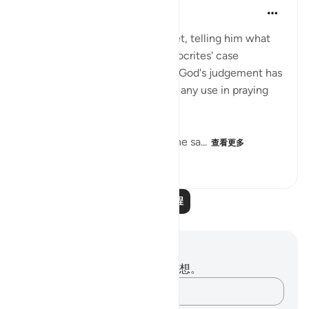
In the Shade of the Quran
32周前
·
参考
节 63:6
The surah addresses the Prophet, telling him what
God has determined in the hypocrites' case
discussed in verse 5, and since God's judgement has
been passed, there is no longer any use in praying
for their forgiveness:
"As for the hypocrites, it is all the sa...
查看更多
0
0
75
阅读更多课程
笔记与反思
你对这节经文没有任何笔记或感想。
记录你的想法……