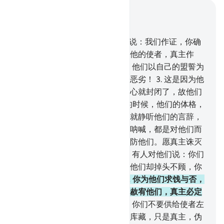
结合上下文阅读
章 63, 页 555, Juz 28
1
.
当伪信者来见你的时候，他们说：我们作证，你确
是真主的使者。真主知道你确是他的使者，真主作
证，伪信的人们确是说谎的。
2
.
他们以自己的盟誓为
护符，妨碍主道。他们的行为真恶劣！
3
.
这是因为他
们口称信道，心实不信，他们的心就封闭了，故他们
不是明理的。
4
.
当你看见他们的时候，他们的体格，
将使你赞叹。如果他们说话，你就静听他们的言辞，
他们好像木偶样，他们以为一切呐喊，都是对他们而
发的。他们确是敌人，故你当谨防他们。愿真主诛灭
他们！他们是如何悖谬的呢！
5
.
有人对他们说：你们
来道歉吧，使者将为你们求饯。他们却掉头不顾，你
看他们妄自尊大，不肯道歉。
6
.
你为他们求饯与否，
这在他们，是一样的。真主绝不赦宥他们，真主必定
不引导悖逆的民众。
7
.
他们说：你们不要供给使者左
右的人，以便他们离散。天地的库藏，只是真主，伪