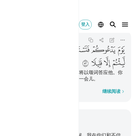
يوم يدعوكم فتستجيب
登入
Al-Isra
17:52
17:52
ﱦ
ﱧ
ﱨ
ﱩ
ﱪ
ﱫ
ﱬ
ﱭ
ﱮ
ﱯ
在那时，他将召唤你们，而你们将以颂词答应他。你
们将猜想自己在坟墓里只逗留了一会儿。
逐字逐句
继续阅读
结合上下文阅读
章 17, 页 287, Juz 15
45
.
当你们诵读《古兰经》的时候，我在你们和不信