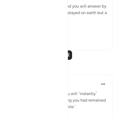
"On that day He will call you, and you will answer by
praising Him, thinking that you stayed on earth but a
very short while." (Verse 52)
The...
查看更多
0
0
阅读更多课程
反思
A Siddiqui
6年前
·
参考
节 17:49-52
'On the Day He will call you, you will ˹instantly˺
respond by praising Him, thinking you had remained
˹in the world˺ only for a little while.'