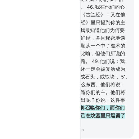
后世者之间安置一道隐微的屏障。
46
.
我在他们的心
上加了许多罩子，以免他们了解《古兰经》；又在他
们的耳里造重听，当你在《古兰经》里只提到你的主
的时候，他们憎恶地离去。
47
.
我最知道他们为何要
倾听你诵经，当时他们来倾听你诵经，并且秘密地谈
话。当时不义者们说：你们只是顺从一个中了魔术的
人。
48
.
你看他们为你打了许多比喻，但他们所说的
都不中肯，他们不能获得一条出路。
49
.
他们说：我
们变成枯骨和尘土后，难道我们还一定会被复活成为
新人吗？
50
.
你说：尽管你们变成石头，或铁块，
51
.
或你们认为更难于接受生命的什么东西。他们将说：
谁使我们复活呢？你说：初次创造你们的主。他们将
对你摇头说：这件事将在何时发出呢？你说：这件事
或许是临近了。
52
.
在那时，他将召唤你们，而你们
将以颂词答应他。你们将猜想自己在坟墓里只逗留了
一会儿。
-
Chinese Translation (Simplified) - Ma Jain