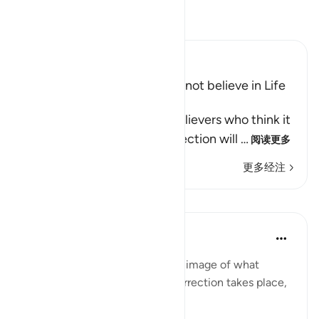
阅读《古兰经注》
Ibn Kathir (Abridged)
Refutation of Those Who do not believe in Life
after Death
Allah tells us about the disbelievers who think it
very unlikely that the Resurrection will
…
阅读更多
更多经注
课程
In the Shade of the Quran
31周前
·
参考
节 17:52
The surah then paints a speedy image of what
happens when the Day of Resurrection takes place,
as it will indeed do: