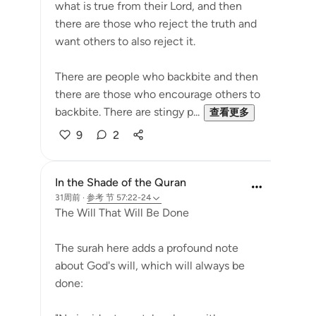
what is true from their Lord, and then
there are those who reject the truth and
want others to also reject it.
There are people who backbite and then
there are those who encourage others to
backbite. There are stingy p...
查看更多
9
2
In the Shade of the Quran
31周前
·
参考
节 57:22-24
The Will That Will Be Done
The surah here adds a profound note
about God's will, which will always be
done: