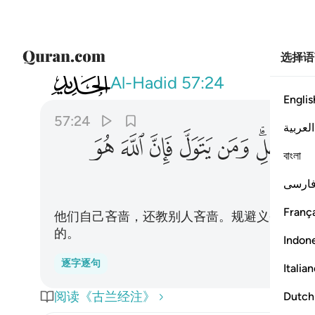
选择语
057
الذين يبخلون ويامرون الناس بالبخل ومن
Al-Hadid
57:24
Englis
57:24
العربية
ﳋﳌ
ﳍ
ﳎ
ﳏ
ﳐ
ﳑ
বাংলা
ارسی
França
他们自己吝啬，还教别人吝啬。规避义务的人
的。
Indon
逐字逐句
Italia
阅读《古兰经注》
Dutch