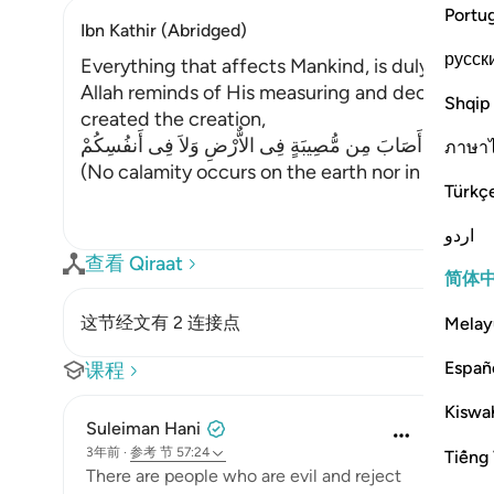
Portu
Ibn Kathir (Abridged)
русск
Everything that affects Mankind, is duly meas
Allah reminds of His measuring and deciding the
Shqip
created the creation,
مَآ أَصَابَ مِن مُّصِيبَةٍ فِى الاٌّرْضِ وَلاَ فِى أَنفُسِكُمْ
ภาษา
(No calamity occurs on the earth nor in yoursel
Türkç
اردو
查看 Qiraat
简体
这节经文有 2 连接点
Melay
Españ
课程
Kiswah
Suleiman Hani
3年前
·
参考
节 57:24
Tiếng 
There are people who are evil and reject