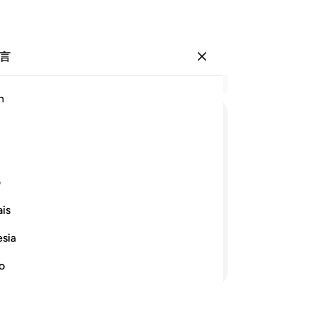
言
登入
结
h
章 5
20
ﳇ
ﳈ
ﳉ
ﳊ
缀
田
ﳒ
ﳓ
ﳔ
它
ف
有
is
享
们，真主确是无求于他们的，确是可颂
天
esia
备
继续阅读
真
no
遭
中