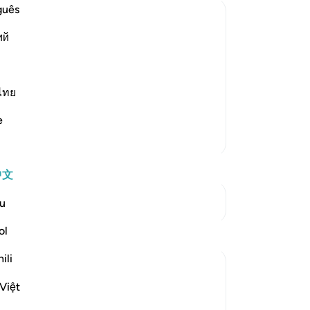
丧
guês
爱
ий
人
ured and destined
是
 destiny of all things before He
-
Ch
ไทย
ves) meaning, `there is noth
…
阅读更多
笔
e
你
更多经注
中文
参见“连接点”
u
ol
反思
ili
Razia Zahra
3年前
·
参考
节 57:22-24
Việt
In the Name of Allah, the Most Merciful,