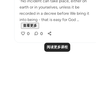
"No incident can take place, either on
earth or in yourselves, unless it be
recorded in a decree before We bring it
into being - that is easy for God ...
查看更多
0
0
阅读更多课程
Notes
placeholders
close