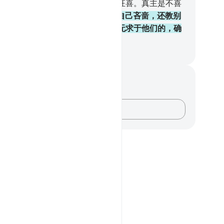
失的而悲伤，为他所赏赐你们的而狂喜。真主是不喜
一切傲慢者、矜夸者的。
24
.
他们自己吝啬，还教别
吝啬。规避义务的人们，真主确是无求于他们的，确
可颂的。
inese Translation (Simplified) - Ma Jain
记与反思
对这节经文没有任何笔记或感想。
记录你的想法……