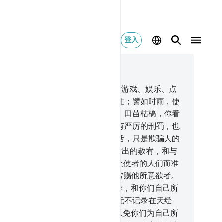
登入
合上下文阅读
7, 页 540, Juz 27
.
你们应当知道，今世的生活，只是游戏、娱乐、点
、矜夸，以财产和子孙的富庶相争胜；譬如时雨，使
苗滋长，农夫见了非常高兴，嗣后，田苗枯槁，你看
变成黄色的，继而零落。在后世，有严厉的刑罚，也
从真主发出的赦宥和喜悦；今世生活，只是欺骗人的
受。
21
.
你们应当争取从你们的主发出的赦宥，和与
地一样广阔的乐园--为信仰真主和众使者的人们而准
的乐园--那是真主的恩典，他将它赏赐他所意欲者。
主是有宏恩的。
22
.
大地所有的灾难，和你们自己所
的祸患，在我创造那些祸患之前，无不记录在天经
；这事对于真主确是容易的，
23
.
以免你们为自己所