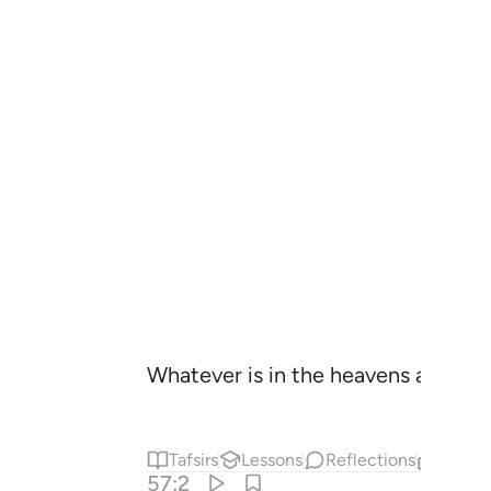
Whatever is in the heavens and the e
Tafsirs
Lessons
Reflections
Relat
57:2