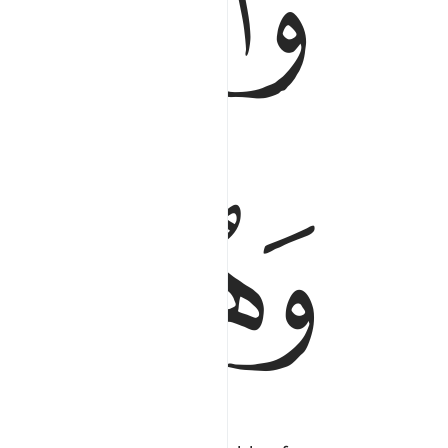
ﲸﲹ
ﲽ
ﲾ
ﲿ