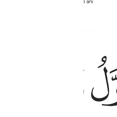
heavens and the earth. He gives life and causes 
ed Content
ﳅ
يم ٣
عَلِيمٌ ٣