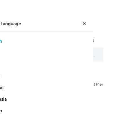
 Language
Sign in
Page
537
Juz
27
/
Hizb
54
h
, audio recitation, word-by-word meaning, and transliteration.
ف
n the Name of Allah—the Most Compassionate, Most Merciful
is
esia
no
م ١
عَزِيزُ ٱلْحَكِيمُ ١