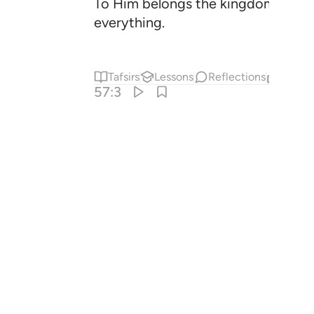
To Him belongs the kingdom of the 
everything.
Tafsirs
Lessons
Reflections
Relat
57:3