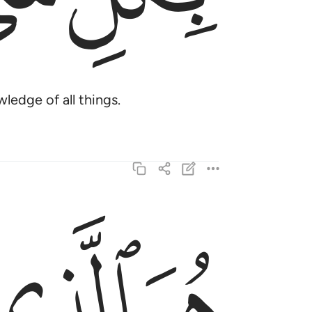
ledge of all things.
ﱁ
ﱂ
هو الذي خلق السماوات والارض في ستة ايام ثم است
هُوَ ٱلَّذِى خَلَقَ ٱلسَّمَـٰوَٰتِ وَٱلْأَرْضَ فِى سِتَّةِ أَيَّامٍۢ ث