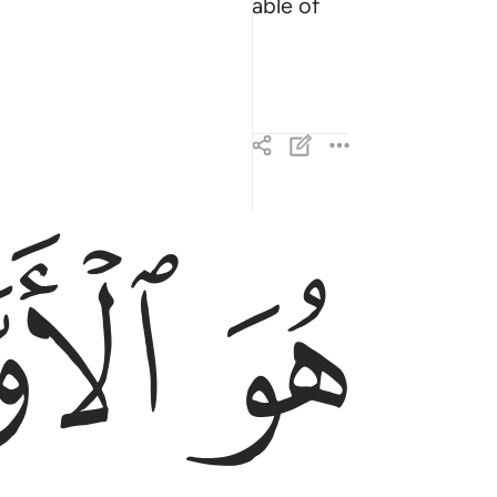
death. And He is Most Capable of
ﳃ
ﳄ
هو الاول والاخر والظاهر والباطن وهو بكل شيء عل
هُوَ ٱلْأَوَّلُ وَٱلْـَٔاخِرُ وَٱلظَّـٰهِرُ وَٱلْبَاطِنُ ۖ وَهُوَ بِكُلِّ شَىْءٍ 