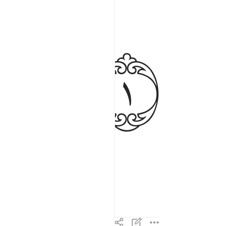
ﲴ
se.