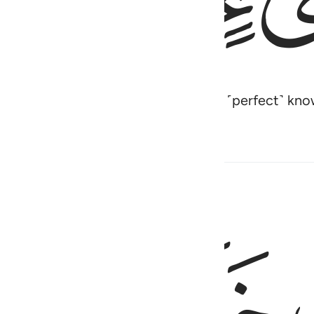
Most High and Most Near,
and He has ˹perfect˺ know
1
ed Content
ﱃ
ﱄ
وى على العرش يعلم ما يلج في الارض وما يخرج منها وما ينزل من السما
ُمَّ ٱسْتَوَىٰ عَلَى ٱلْعَرْشِ ۚ يَعْلَمُ مَا يَلِجُ فِى ٱلْأَرْضِ وَمَا يَخْرُجُ مِنْهَا وَمَا يَن