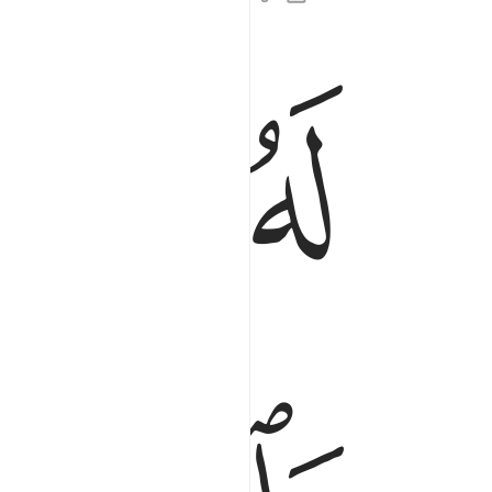
ﲵ
ﲶ
له ملك السماوات والارض يحيي ويميت وهو على ك
لَهُۥ مُلْكُ ٱلسَّمَـٰوَٰتِ وَٱلْأَرْضِ ۖ يُحْىِۦ وَيُمِيتُ ۖ وَهُ