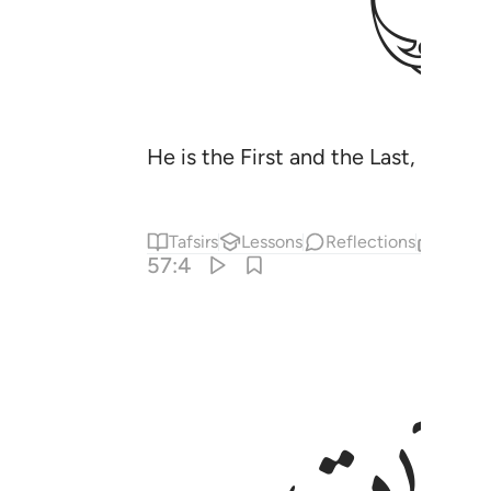
He is the First and the Last, the 
Tafsirs
Lessons
Reflections
Relat
57:4
ء وما يعرج فيها وهو معكم اين ما كنتم والله بما تعملون بصير ٤
زِلُ مِنَ ٱلسَّمَآءِ وَمَا يَعْرُجُ فِيهَا ۖ وَهُوَ مَعَكُمْ أَيْنَ مَا كُنتُمْ ۚ وَٱللَّهُ بِمَا 