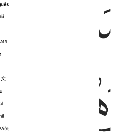
ﲬ
ﲭ
ﲮ
guês
ий
ไทย
e
ﲱ
ﲲ
ﲳ
中文
u
ol
ili
Việt