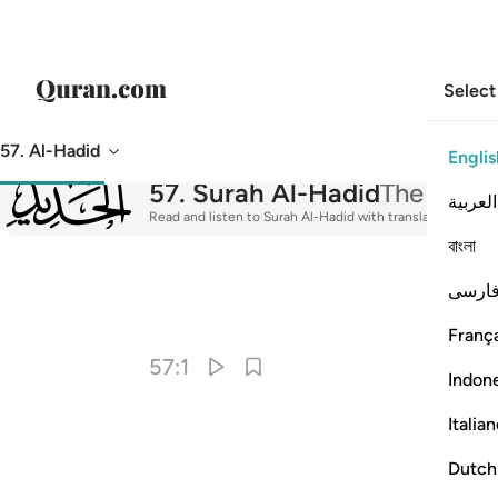
Select
57. Al-Hadid
Englis
057
57
.
Surah Al-Hadid
The Iron
العربية
Read and listen to Surah Al-Hadid with translation, tafsir
বাংলা
ارسی
I
França
57:1
Indon
Italia
Dutch