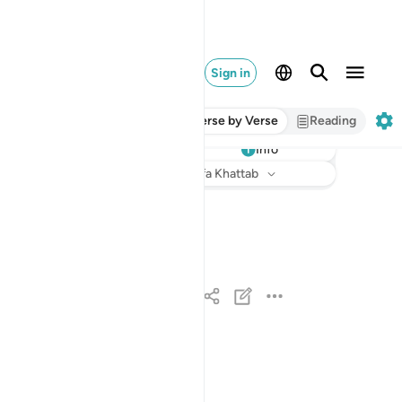
Sign in
Verse by Verse
Reading
Info
Listen
Translation
: Dr. Mustafa Khattab
سبح لله ما في السماوات والارض وهو العزيز الحكي
سَبَّحَ لِلَّهِ مَا فِى ٱلسَّمَـٰوَٰتِ وَٱلْأَرْضِ ۖ وَهُوَ ٱلْ