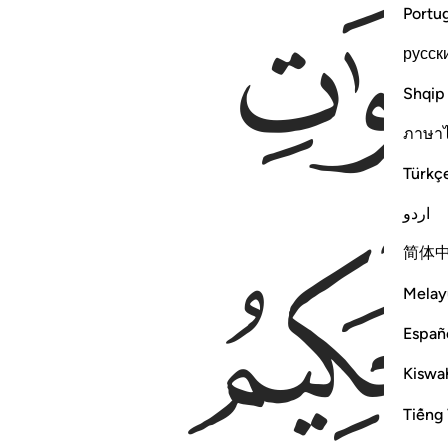
Portu
русск
Shqip
ภาษา
Türkç
اردو
简体
Melay
Españ
Kiswah
Tiếng 