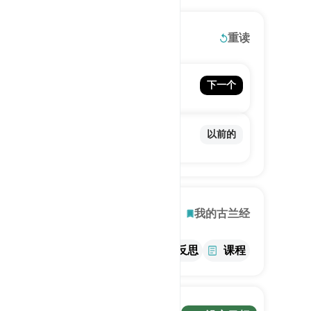
阅读更多
重读
90. Al-Balad
下一个
地方
88. Al-Ghashiyah
以前的
大灾
探索
我的古兰经
信息
经注
反思
课程