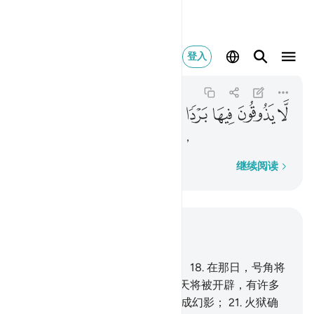
لا يذوقون فيها بردا ولا 
登入
An-Naba
78:24
78:24
ﲥ
ﲦ
ﲧ
ﲨ
ﲩ
ﲪ
ﲫ
他们在其中不能睡眠，不得饮料，
逐字逐句
继续阅读
结合上下文阅读
章 78, 页 582, Juz 30
17
.
判决之日，确是指定的日期，
18
.
在那日，号角将
被吹向，你们就成群而来；
19
.
天将被开辟，有许多
门户；
20
.
山峦将被移动，而变成幻影；
21
.
火狱确