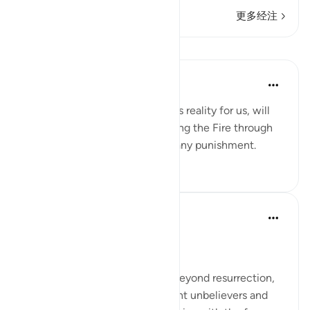
更多经注
课程
Yaser Birjas
8年前
·
参考
节 78:24
Tasting, a sense that guarantees reality for us, will
not be felt when we are enduring the Fire through
cool breeze or drink to relieve any punishment.
0
0
In the Shade of the Quran
31周前
·
参考
节 78:21-30
The Fateful Day
The surah takes another step, beyond resurrection,
to describe the fate of the tyrant unbelievers and