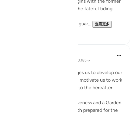
also that of the righteous. It begins with the former
group who raise doubts about the fateful tiding:
"Hell stands as a vigilant watch guar...
查看更多
0
0
Dr. Magdy Al-Hilali
4年前
·
参考
节 73:12-13, 3:133, 78:21-26, 3:185
张贴在
Muslim American Society
The Quran repeatedly encourages us to develop our
love and longing for Paradise to motivate us to work
hard and invite others to aspire to the hereafter:
'Hurry towards your Lord’s forgiveness and a Garden
as wide as the heavens and earth prepared for the
rig...
查看更多
17
1