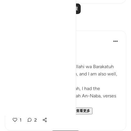
阅读更多课程
反思
Zufisha Khaleel
28周前
·
参考
节 78:24-26
Bismillah..
Assalamu Alaikum wa Rahmatullahi wa Barakatuh
I hope you are all in good health, and I am also well,
Alhamdulillah.
Today, by the permission of Allah, I had the
opportunity to reflect upon Surah An-Naba, verses
24 to 26.
Surah An-Naba | Verses 24–...
查看更多
1
2