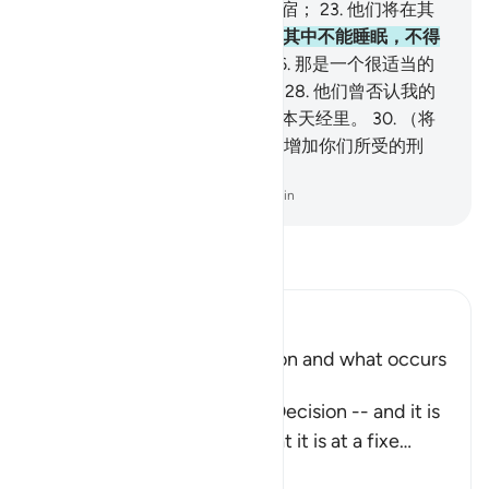
是伺候著，
22
.
它是悖逆者的归宿；
23
.
他们将在其
中逗留长久的时期。
24
.
他们在其中不能睡眠，不得
饮料，
25
.
只饮沸水和脓汁。
26
.
那是一个很适当的
报酬。
27
.
他们的确不怕清算，
28
.
他们曾否认我的
迹象，
29
.
我曾将万事记录在一本天经里。
30
.
（将
对他们说：）你们尝试吧！我只增加你们所受的刑
罚。
-
Chinese Translation (Simplified) - Ma Jain
阅读《古兰经注》
Ibn Kathir (Abridged)
Explaining the Day of Decision and what occurs
during it
Allah says about the Day of Decision -- and it is
the Day of Judgement -- that it is at a fixe
…
阅读更多