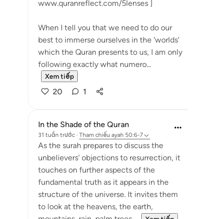
www.quranreflect.com/5lenses ]
When I tell you that we need to do our
best to immerse ourselves in the 'worlds'
which the Quran presents to us, I am only
following exactly what numero...
Xem tiếp
20
1
In the Shade of the Quran
31 tuần trước
·
Tham chiếu
ayah 50:6-7
As the surah prepares to discuss the
unbelievers' objections to resurrection, it
touches on further aspects of the
fundamental truth as it appears in the
structure of the universe. It invites them
to look at the heavens, the earth,
mountains, rain, palm trees,...