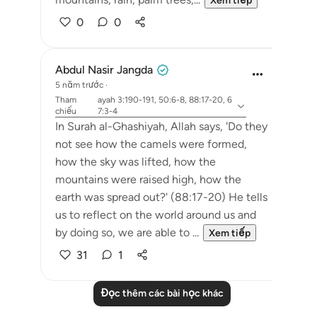
Xem tiếp
0
0
Abdul Nasir Jangda
5 năm trước
·
Tham
ayah 3:190-191, 50:6-8, 88:17-20, 6
chiếu
7:3-4
In Surah al-Ghashiyah, Allah says, 'Do they
not see how the camels were formed,
how the sky was lifted, how the
mountains were raised high, how the
earth was spread out?' (88:17-20) He tells
us to reflect on the world around us and
by doing so, we are able to ...
Xem tiếp
31
1
Đọc thêm các bài học khác