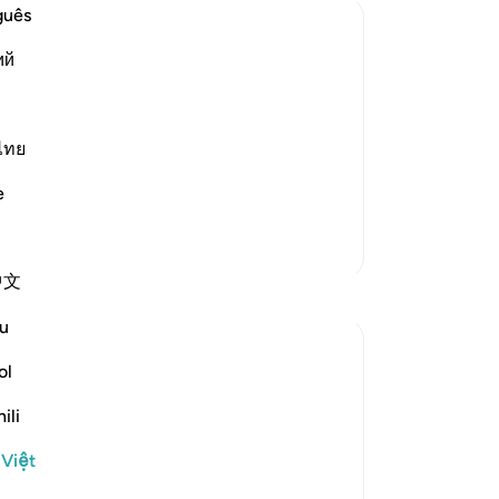
lê
guês
ho
ий
rạ
than Resurrection
lê
infinite power, which He demonstrated
hey wondered about and whose
tr
tấ
ไทย
mộ
e
TA)
(m
Thêm các bản Tafsir
lo
中文
nh
Suy ngẫm
nh
u
Và
Mahmoud Menshawy
đã
ol
năm ngoái
·
Tham chiếu
ayah 50:6
Tr
There are many verses in Quran that urge
ili
dâ
believers to look at sky. There are also
ra
many narrations that prophet Mohammed
 Việt
Ng
( peace be upon him ) used to look at the