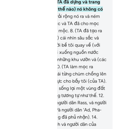
n bầu trời phía trên họ xem TA đã dựng và trang
àng nó như thế nào và (làm thế nào) nó không có
n nứt?
7
.
Và trái đất, TA đã trải rộng nó ra và ném
n nó những quả núi vững chắc và TA đã cho mọc
ên nó đủ loại cây cối và thảo mộc.
8
.
(TA đã tạo ra
t cả những thứ đó để đưa ra) cái nhìn sâu sắc và
t sự nhắc nhở cho mỗi người bề tôi quay về (với
.
9
.
Và TA đã ban từ trên trời xuống nguồn nước
ưa) mà TA dùng làm mọc ra những khu vườn và (các
ại) hạt vào mùa thu hoạch.
10
.
(TA làm mọc ra
ững) cây chà là cao lớn có trái từng chùm chồng lên
au.
11
.
(Làm) nguồn lương thực cho bầy tôi (của TA).
 TA dùng nó (nước mưa) làm sống lại một vùng đất
 chết. Và việc phục sinh cũng tương tự như thế.
12
.
ước họ, người dân của Nuh, người dân Rass, và người
n Thamud đã phủ nhận.
13
.
Và người dân ‘Ad, Pha-
-ông, và anh em của Lut (cũng đã phủ nhận).
14
.
ười dân của (khu rừng) Aykah và người dân của