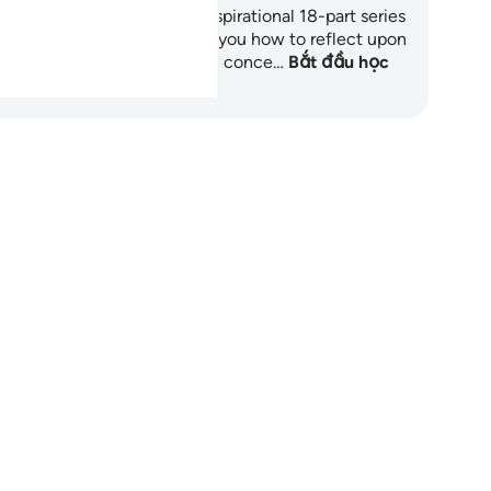
n Dr. Sohaib Saeed for an inspirational 18-part series
 mini-lessons that will teach you how to reflect upon
e Quran using the pioneering conce…
Bắt đầu học
p