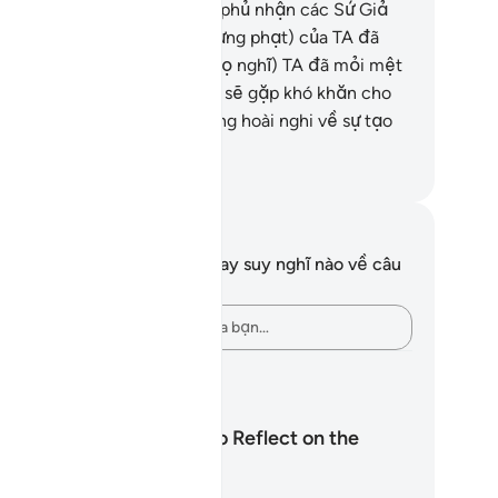
bba’ (cũng vậy), tất cả đều phủ nhận các Sứ Giả
ủa TA). Vì vậy, lời đe dọa (trừng phạt) của TA đã
ợc thể hiện.
15
.
Chẳng lẽ (họ nghĩ) TA đã mỏi mệt
i việc tạo hóa đầu tiên (nên sẽ gặp khó khăn cho
 phục sinh ư)? Không, họ đang hoài nghi về sự tạo
a mới.
uwwad Center
i chú và suy ngẫm
n không có bất kỳ ghi chú hay suy nghĩ nào về câu
ơ này.
Hãy ghi lại những suy nghĩ của bạn…
 hoạch học tập
Five Lenses to Reflect on the
Quran