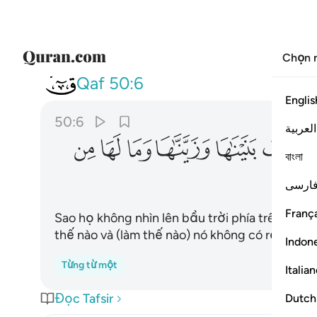
Chọn 
050
افلم ينظروا الى السماء ف
Qaf
50:6
Englis
50:6
العربية
ﱶ
ﱷ
ﱸ
ﱹ
ﱺ
বাংলা
ارسی
França
Sao họ không nhìn lên bầu trời phía trên họ 
thế nào và (làm thế nào) nó không có rạn nứt?
Indon
Từng từ một
Italia
Đọc Tafsir
Dutch