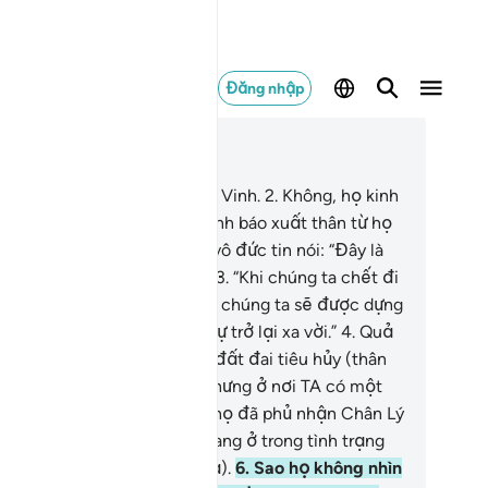
Đăng nhập
c trong ngữ cảnh
ơng 50, Trang 518, Juz 26
Qaf.[1] Thề bởi Qur’an Quang Vinh.
2
.
Không, họ kinh
ạc về việc có một người cảnh báo xuất thân từ họ
n gặp họ. Vì vậy, những kẻ vô đức tin nói: “Đây là
t điều gì đó thực sự kỳ lạ!”
3
.
“Khi chúng ta chết đi
 đã thành cát bụi, (có thật là chúng ta sẽ được dựng
g trở lại)?! Đó quả là một sự trở lại xa vời.”
4
.
Quả
t, TA (Allah) thừa biết việc đất đai tiêu hủy (thân
c) họ (sau khi họ chết đi); nhưng ở nơi TA có một
yển sổ bộ lưu trữ.
5
.
Không, họ đã phủ nhận Chân Lý
i Nó đến với họ, vì vậy họ đang ở trong tình trạng
 rối (không biết thật hay giả).
6
.
Sao họ không nhìn