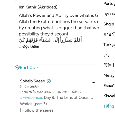
Portu
Ibn Kathir (Abridged)
русск
Allah's Power and Ability over what is Greater 
Allah the Exalted notifies the servants of His 
Shqip
by creating what is bigger than that which t
possibility they discount,
ภาษา
أَفَلَمْ يَنظُرُواْ إِلَى السَّمَآءِ فَوْقَهُمْ كَيْ
Türkç
…
Đọc thêm
اردو
简体
Bài học
Melay
Sohaib Saeed
Españ
3 năm trước
·
Tham chiếu
ayah 3:137, 22:46, 29:20, 50:6
Kiswah
#FiveLenses
Day 9: The Lens of Quranic
Worlds (part 3)
Tiếng
[ Follow the series: