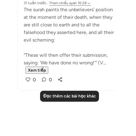
31 tuần trước
·
Tham chiếu
ayah 16:28
The surah paints the unbelievers' position
at the moment of their death, when they
are still close to earth and to all the
falsehood they asserted here, and all their
evil scheming:
"These will then offer their submission,
saying: 'We have done no wrong!'" (V...
Xem tiếp
0
0
Đọc thêm các bài học khác