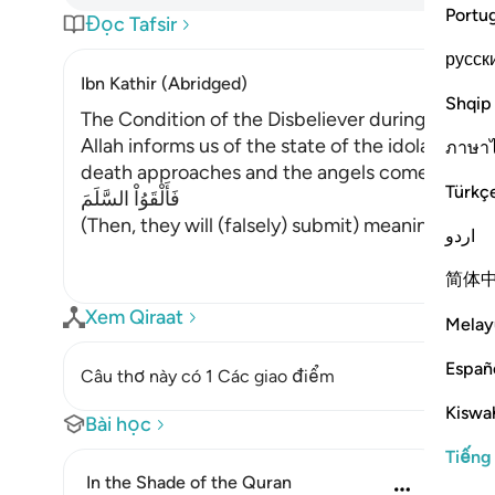
Portu
Đọc Tafsir
русск
Ibn Kathir (Abridged)
Shqip
The Condition of the Disbeliever during and af
Allah informs us of the state of the idolators
ภาษา
death approaches and the angels come to seize t
Türkç
فَأَلْقَوُاْ السَّلَمَ
(Then, they will (falsely) submit) meaning, they 
اردو
简体
Xem Qiraat
Melay
Españ
Câu thơ này có 1 Các giao điểm
Kiswah
Bài học
Tiếng
In the Shade of the Quran