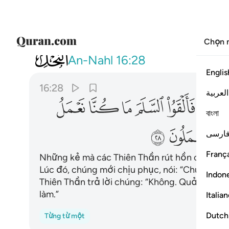
Chọn 
016
الذين تتوفاهم الملايكة ظالمي انفسه
An-Nahl
16:28
Englis
16:28
العربية
ﱝ
ﱞ
ﱟ
ﱠ
ﱡ
ﱢ
বাংলা
ﱭ
ﱮ
ارسی
França
Những kẻ mà các Thiên Thần rút hồn chúng tro
Lúc đó, chúng mới chịu phục, nói: “Chúng tôi 
Indon
Thiên Thần trả lời chúng: “Không. Quả thật, A
làm.”
Italia
Dutch
Từng từ một