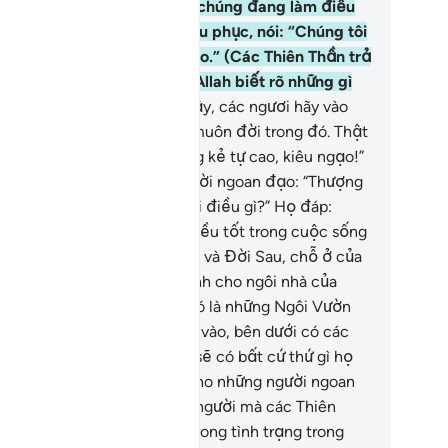
ần rút hồn chúng trong lúc chúng đang làm điều
i trái. Lúc đó, chúng mới chịu phục, nói: “Chúng tôi
ông làm bất kỳ điều xấu nào.” (Các Thiên Thần trả
i chúng: “Không. Quả thật, Allah biết rõ những gì
c ngươi từng làm.”
29
.
“Vì vậy, các ngươi hãy vào
c cổng Hỏa Ngục để sống muôn đời trong đó. Thật
i tệ cho một nơi ở của những kẻ tự cao, kiêu ngạo!”
.
Và khi có lời hỏi những người ngoan đạo: “Thượng
 của các ngươi đã mặc khải điều gì?” Họ đáp:
iều tốt.” Những người làm điều tốt trong cuộc sống
ần gian này sẽ được điều tốt và Đời Sau, chỗ ở của
 sẽ tốt hơn. Và thật phúc lành cho ngôi nhà của
ững người ngoan đạo!
31
.
Đó là những Ngôi Vườn
iên Đàng vĩnh cửu mà họ sẽ vào, bên dưới có các
ng sông chảy. Trong đó, họ sẽ có bất cứ thứ gì họ
c muốn. Allah ban thưởng cho những người ngoan
o đúng như thế.
32
.
Những người mà các Thiên
ần rút hồn họ lúc họ đang trong tình trạng trong