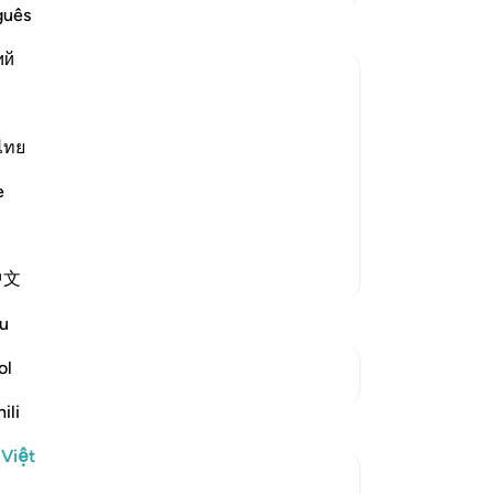
Th
guês
sa
ий
kh
lờ
ter Death
cá
 who are doing wrong to themselves when
cá
ไทย
heir evil souls.
tồ
e
30
will make it appear as i
…
Đọc thêm
Đế
“Đ
Thêm các bản Tafsir
中文
tr
họ
u
nh
Th
ol
Xem các điểm giao nhau
dò
ili
ướ
Suy ngẫm
đạ
 Việt
Th
Yazin