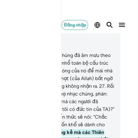
Đăng nhập
c trong ngữ cảnh
ơng 16, Trang 270, Juz 14
.
Quả thật, những kẻ trước chúng đã âm mưu theo
ch tương tự, nhưng Allah đã nhổ toàn bộ cấu trúc
 mưu của chúng khỏi nền móng của nó để mái nhà
i vào chúng, và rồi sự trừng phạt (của Allah) bất ngờ
y đến với chúng từ nơi chúng không nhận ra.
27
.
Rồi
o Ngày Phán Xét, (Allah) sẽ hạ nhục chúng, phán:
âu là ‘những đối tác’ của TA mà các ngươi đã
ường tranh chấp với (các bề tôi có đức tin của TA)?”
ững người được ban cho kiến thức sẽ nói: “Chắc
ắn ngày nay sự sĩ nhục và khốn khổ sẽ dành cho
ững kẻ vô đức tin!”
28
.
Những kẻ mà các Thiên