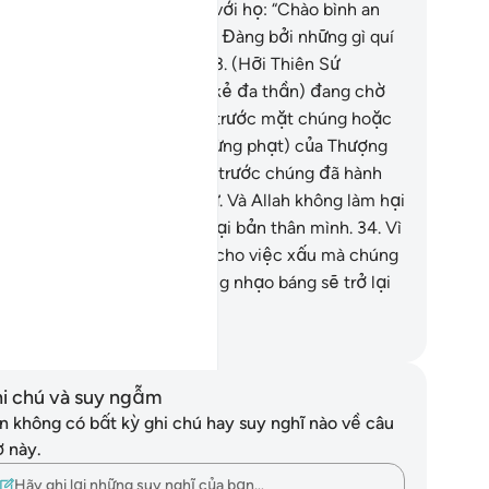
ch, (các Thiên Thần) sẽ nói với họ: “Chào bình an
n quí vị, quí vị hãy vào Thiên Đàng bởi những gì quí
đã từng làm (ở trần gian).”
33
.
(Hỡi Thiên Sứ
hammad!) Có phải (những kẻ đa thần) đang chờ
i các Thiên Thần xuất hiện trước mặt chúng hoặc
húng đang chờ đợi) lệnh (trừng phạt) của Thượng
 của Ngươi đến? Những kẻ trước chúng đã hành
ng với sự ngoan cố tương tự. Và Allah không làm hại
úng mà chính chúng đã tự hại bản thân mình.
34
.
Vì
y, chúng phải chịu hậu quả cho việc xấu mà chúng
 làm và những điều mà chúng nhạo báng sẽ trở lại
o vây chúng.
uwwad Center
i chú và suy ngẫm
n không có bất kỳ ghi chú hay suy nghĩ nào về câu
ơ này.
Hãy ghi lại những suy nghĩ của bạn…