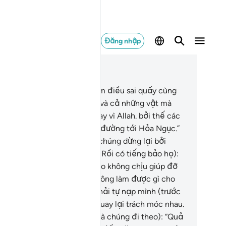
Đăng nhập
c trong ngữ cảnh
ơng 37, Trang 447, Juz 23
.
“Hãy tập trung những kẻ làm điều sai quấy cùng
i bạn đồng hành của chúng và cả những vật mà
úng đã thờ phượng,”
23
.
“Thay vì Allah. bởi thế các
ươi hãy đưa chúng đến con đường tới Hỏa Ngục.”
.
“Nhưng các ngươi hãy bắt chúng dừng lại bởi
ng còn phải bị tra hỏi.”
25
.
(Rồi có tiếng bảo họ):
ác ngươi có chuyện gì mà sao không chịu giúp đỡ
au?”
26
.
Không (chúng sẽ không làm được gì cho
au) bởi Ngày đó chúng sẽ phải tự nạp mình (trước
trừng phạt).
27
.
Rồi chúng quay lại trách móc nhau.
.
Chúng nói (với những kẻ mà chúng đi theo): “Quả