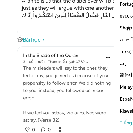
Allah tells us that the disbeliever will blame on
Portu
just as they will argue with one another in the le
َحَآجُّونَ فِى النَّـارِ فَيَقُولُ الضُّعَفَاءُ لِلَّذِينَ اسْتَكْـبَرُواْ إِنَّا ك
русск
Shqip
Bài học
ภาษา
Türkç
In the Shade of the Quran
31 tuần trước
·
Tham chiếu
ayah 37:32
اردو
The misleaders will say to the ones they
简体
led astray, you joined us because of your
propensity to follow error. We did nothing
Melay
to you; instead, you followed us in our
error:
Españ
Kiswah
If we led you astray, we ourselves were
astray. (Verse 32)
Tiếng
0
0