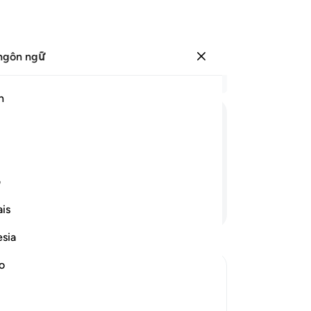
ngôn ngữ
Đăng nhập
Đọ
h
Chư
22
ﱲ
ﱳ
ﱴ
ﱵ
ﱶ
vớ
ch
ôi cũng là những kẻ lầm lạc.”
ng
ف
24
Tiếp tục đọc
is
chú
“C
esia
nh
nh
no
sự 
rrection
28