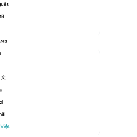
e another in the arena of Resurrection,
th
guês
vels of Hell:
bê
وَإِذْ يَت
…
ий
Đọc thêm
ch
đức
Thêm các bản Tafsir
ng
hạ
Suy ngẫm
ไทย
đã
e
hì
tareq abed
cá
8 năm trước
·
Tham chiếu
ayah 33:13, 37:27-32
One lesson to draw from is that those who
lạc
中文
leave the obedience of Allah will not rest
sa
until they take those who are on his
kẻ
u
obedience them. The hypprocrites here
nh
couldnt stop at retreating until they tried
ch
ol
to convince the companions to retreat
chú
ili
with them. Maybe t...
Xem tiếp
mộ
kh
1
0
 Việt
Ch