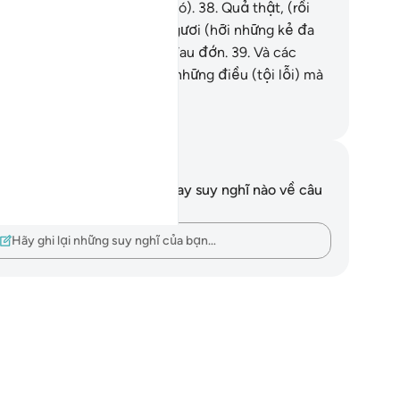
 mà họ đã mang đến trước đó).
38
.
Quả thật, (rồi
y vào Ngày Phán Xét) các ngươi (hỡi những kẻ đa
ần) sẽ phải nếm hình phạt đau đớn.
39
.
Và các
ươi sẽ bị trừng phạt chỉ bởi những điều (tội lỗi) mà
c ngươi đã làm.
uwwad Center
i chú và suy ngẫm
n không có bất kỳ ghi chú hay suy nghĩ nào về câu
ơ này.
Hãy ghi lại những suy nghĩ của bạn…