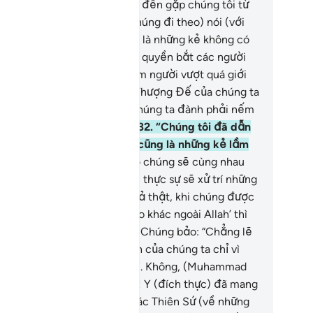
ật, các người là những kẻ đã đến gặp chúng tôi từ
n phải.”
29
.
(Những kẻ mà chúng đi theo) nói (với
úng): “Không, các người mới là những kẻ không có
 tin.”
30
.
“Chúng tôi đâu có quyền bắt các người
he theo. Tại các người là đám người vượt quá giới
n mà thôi.”
31
.
“Giờ đây Lời Thượng Đế của chúng ta
 chứng thực với chúng ta. Chúng ta đành phải nếm
nh phạt (của Ngài) mà thôi.”
32
.
“Chúng tôi đã dẫn
c người đi lạc và chúng tôi cũng là những kẻ lầm
.”
33
.
Cho nên, vào Ngày đó chúng sẽ cùng nhau
n sẻ hình phạt.
34
.
TA (Allah) thực sự sẽ xử trí những
 tội lỗi đúng như thế.
35
.
Quả thật, khi chúng được
ắc ‘Không có Thượng Đế nào khác ngoài Allah’ thì
úng ngạo mạn (từ chối).
36
.
Chúng bảo: “Chẳng lẽ
ng ta lại đi bỏ các thần linh của chúng ta chỉ vì
t gã thi sĩ điên khùng ư?”
37
.
Không, (Muhammad
ông phải như các ngươi nói)! Y (đích thực) đã mang
ân Lý đến và xác nhận lại các Thiên Sứ (về những