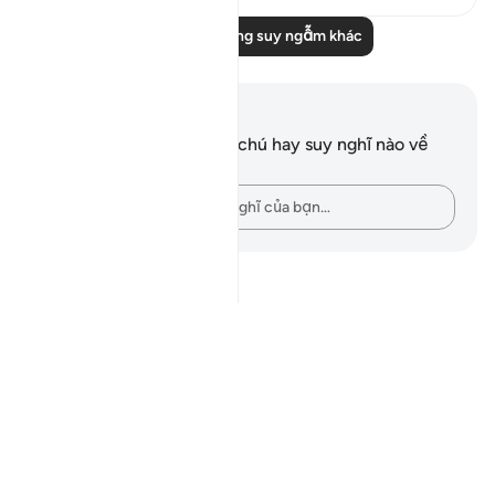
Đọc thêm những suy ngẫm khác
Ghi chú và suy ngẫm
Bạn không có bất kỳ ghi chú hay suy nghĩ nào về
câu thơ này.
Hãy ghi lại những suy nghĩ của bạn…
Notes
placeholders
close