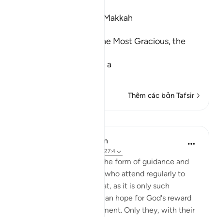
Ibn Kathir (Abridged)
Which was revealed in Makkah
بِسْمِ اللَّهِ الرَّحْمَـنِ الرَّحِيمِ
In the Name of Allah, the Most Gracious, the
Most Merciful.
The Qur'an is Guidance a
…
Đọc thêm
Thêm các bản Tafsir
Bài học
In the Shade of the Quran
31 tuần trước
·
Tham chiếu
ayah 27:4
The believers' reward in the form of guidance and
joyful tidings is for those who attend regularly to
prayers and pay their zakat, as it is only such
obedient believers who can hope for God's reward
yet still dread His punishment. Only they, with their