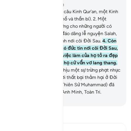
Chương 27, Trang 377, Juz 19
1
.
Ta. Sin.[1] Đây là những câu Kinh Qur’an, một Kinh
Sách rõ ràng (không mơ hồ và thần bí).
2
.
Một
nguồn Chỉ Đạo và tin mừng cho những người có
đức tin.
3
.
Những ai chu đáo dâng lễ nguyện Salah,
xuất Zakat và tin kiên định nơi cõi Đời Sau.
4
.
Còn
đối với những ai không có đức tin nơi cõi Đời Sau,
TA (Allah) đã khiến cho việc làm của họ tỏ ra đẹp
đẽ trong mắt của họ để họ cứ vẩn vơ lang thang.
5
.
Những kẻ đó sẽ phải chịu một sự trừng phạt nhục
nhã và họ sẽ là đám người thất bại thảm hại ở Đời
Sau.
6
.
Quả thật Ngươi (Thiên Sứ Muhammad) đã
tiếp thu Qur’an từ Đấng Anh Minh, Toàn Tri.
-
Ruwwad Center
Đọc Tafsir