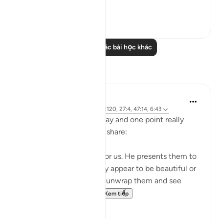
hearts ...
Xem tiếp
1
0
Đọc thêm các bài học khác
Suy ngẫm
A Siddiqui
5 năm trước
·
Tham chiếu
ayah 4:120, 27:4, 47:14, 6:43
I listened to a lecture today and one point really
stood out, so I wanted to share:
Shaytan gift-wraps sins for us. He presents them to
us in such a way that they appear to be beautiful or
good. But it is upon us to unwrap them and see
them for what they tr...
Xem tiếp
39
12