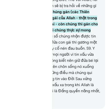
đây các ngươi chắc chắn sẽ bị tra hỏi về những gì
các ngươi đã bịa ra.
57
.
Chúng gán (các Thiên
Thần) là những đứa con gái của Allah - thật trong
sạch và tối cao thay Ngài - còn chúng thì gán cho
bản thân chúng những gì chúng thực sự mong
muốn.
58
.
Khi ai đó trong số chúng nhận được tin
báo (sự ra đời của) một đứa con gái thì gương mặt
của y trở nên tối sầm và y cố nén đau buồn.
59
.
Y
tránh mặt giấu mình với mọi người vì tin xấu vừa
nhận được, y đắn đo không biết nên giữ đứa bé lại
một cách nhục nhã hay nên chôn sống nó xuống
đất? Thật xấu xa cho những điều mà chúng qui
định!
60
.
Những kẻ không tin vào Đời Sau xứng
đáng bị coi là thuộc tính xấu xa trong khi Allah là
thuộc tính cao nhất. Ngài là Đấng quyền năng nhất,
Đấng thông thái nhất.
-
Ruwwad Center