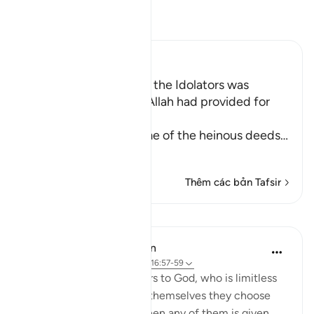
Đọc Tafsir
Ibn Kathir (Abridged)
Among the Behavior of the Idolators was
vowing to Things that Allah had provided for
Them to their gods
Allah tells us about some of the heinous deeds
…
Đọc thêm
Thêm các bản Tafsir
Bài học
In the Shade of the Quran
31 tuần trước
·
Tham chiếu
ayah 16:57-59
And they assign daughters to God, who is limitless
in His glory, whereas for themselves they choose
what they desire. And when any of them is given