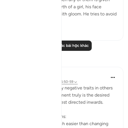
the happy news of the birth of a girl, his face
darkens and he is filled with gloom. He tries to avoid
all peopl...
Xem tiếp
1
0
Đọc thêm các bài học khác
Suy ngẫm
Yazin
5 năm trước
·
Tham chiếu
ayah 16:50-59
I’m often quick to identify negative traits in others
— this effort, if improvement truly is the desired
end result — would be best directed inwards.
This is true for two reasons:
Changing yourself is much easier than changing