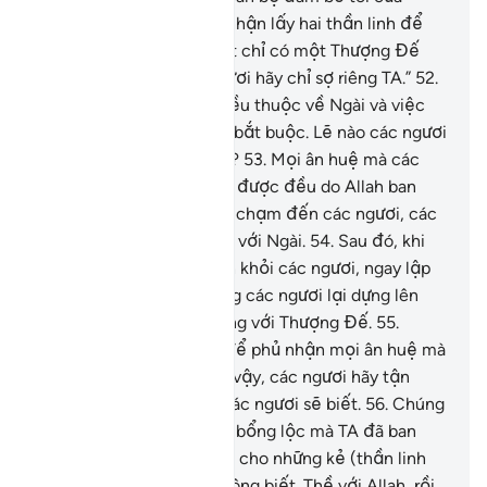
Ngài): “Các ngươi đừng nhận lấy hai thần linh để
thờ phượng, bởi quả thật chỉ có một Thượng Đế
duy nhất. Vì vậy, các ngươi hãy chỉ sợ riêng TA.”
52
.
Vạn vật trong trời đất đều thuộc về Ngài và việc
thờ phượng Ngài là điều bắt buộc. Lẽ nào các ngươi
lại sợ ai khác ngoài Allah?
53
.
Mọi ân huệ mà các
ngươi (hỡi con người) có được đều do Allah ban
cho. Rồi khi nghịch cảnh chạm đến các ngươi, các
ngươi khóc than cầu cứu với Ngài.
54
.
Sau đó, khi
Ngài loại bỏ nghịch cảnh khỏi các ngươi, ngay lập
tức một thành phần trong các ngươi lại dựng lên
những thần linh khác cùng với Thượng Đế.
55
.
(Chúng làm như thế) là để phủ nhận mọi ân huệ mà
TA đã ban cho chúng. Vì vậy, các ngươi hãy tận
hưởng một lúc, rồi đây các ngươi sẽ biết.
56
.
Chúng
trích một phần từ nguồn bổng lộc mà TA đã ban
cho chúng để dành riêng cho những kẻ (thần linh
bục tượng) mà chúng không biết. Thề với Allah, rồi