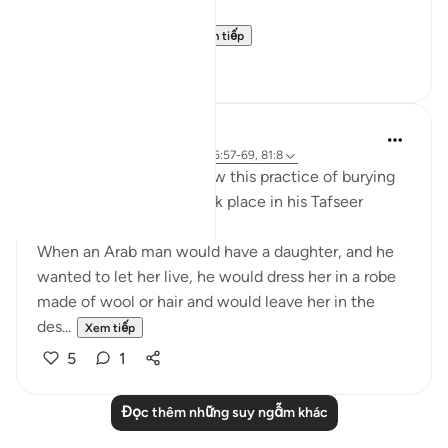
others, and
It just so happens t...
Xem tiếp
11
1
Abdel-Minem Mustafa
8 năm trước
·
Tham chiếu
ayah 16:57-69, 81:8
Al-Baghawi mentions how this practice of burying
one’s infant daughter took place in his Tafseer
(2/619):
When an Arab man would have a daughter, and he
wanted to let her live, he would dress her in a robe
made of wool or hair and would leave her in the
des...
Xem tiếp
5
1
Đọc thêm những suy ngẫm khác