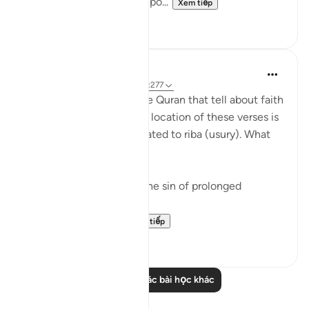
firm foundation of the impo...
Xem tiếp
0
0
Fazrul Ismail
3 năm trước
·
Tham chiếu
ayah 2:277
There are 54 places in the Quran that tell about faith
and righteous deeds. The location of these verses is
in the midst of verses related to riba (usury). What
does it mean?
1. Start a fresh life from the sin of prolonged
disbelief - riba.
2. When faith and ...
Xem tiếp
15
1
Đọc thêm các bài học khác