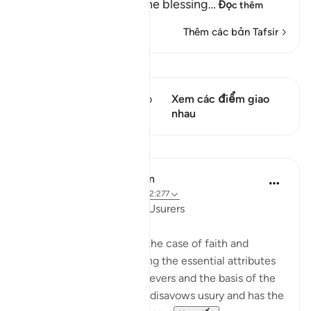
by depriving them of the blessing
…
Đọc thêm
Thêm các bản Tafsir
Xem Qiraat
Câu thơ này có 1 Các giao
Xem các điểm giao
điểm
nhau
Bài học
In the Shade of the Quran
31 tuần trước
·
Tham chiếu
ayah 2:277
In Perfect Contrast with Usurers
The surah here presents the case of faith and
righteousness, highlighting the essential attributes
of the community of believers and the basis of the
economic system which disavows usury and has the