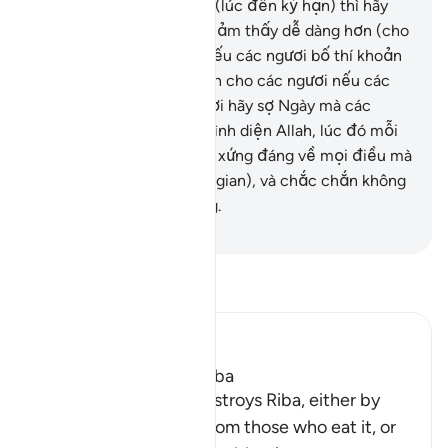
khăn không thể hoàn nợ (lúc đến kỳ hạn) thì hãy
gia hạn cho y đến lúc y cảm thấy dễ dàng hơn (cho
việc trả nợ); tuy nhiên, nếu các ngươi bố thí khoản
nợ đó thì điều đó tốt hơn cho các ngươi nếu các
ngươi biết.
281
.
Các ngươi hãy sợ Ngày mà các
ngươi được đưa trở về trình diện Allah, lúc đó mỗi
linh hồn sẽ được đền bù xứng đáng về mọi điều mà
nó đã từng làm (trên thế gian), và chắc chắn không
một ai bị đối xử bất công.
-
Ruwwad Center
Đọc Tafsir
Ibn Kathir (Abridged)
Allah Does Not Bless Riba
Allah states that He destroys Riba, either by
removing this money from those who eat it, or