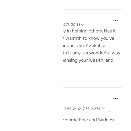
Suy ngẫm
Meagan Hotchkiss Trejo
2 năm trước
·
Tham chiếu
ayah 2:277, 30:38
I've always found great joy in helping others. Has it
ever filled your heart with warmth to know you’ve
made a difference in someone's life? Zakat, a
mandatory act of charity in Islam, is a wonderful way
to do just that. It's like cleansing your wealth, and
th...
Xem tiếp
7
0
R. Ebied
4 năm trước
·
Tham
ayah 10:62, 46:13, 2:277, 5:69, 2:112, 7:35, 2:274, 2:
chiếu
62, 2:38, 6:48, 39:61
Quranic Remedies to Overcome Fear and Sadness