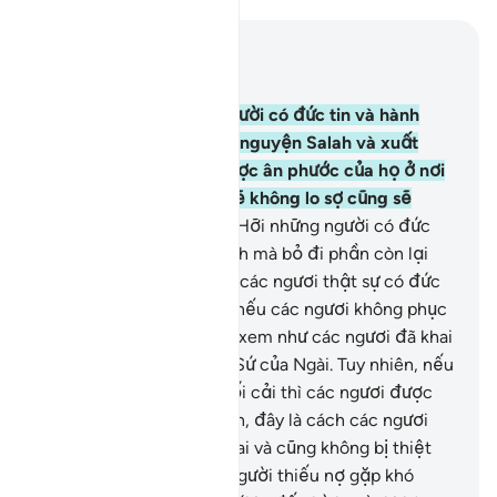
Đọc trong ngữ cảnh
Chương 2, Trang 47, Juz 3
277
.
Quả thật, những người có đức tin và hành
thiện, chu đáo duy trì lễ nguyện Salah và xuất
Zakah thì họ sẽ nhận được ân phước của họ ở nơi
Thượng Đế của họ, họ sẽ không lo sợ cũng sẽ
không buồn phiền.
278
.
Hỡi những người có đức
tin, các ngươi hãy sợ Allah mà bỏ đi phần còn lại
của tiền lời cho vay, nếu các ngươi thật sự có đức
tin nơi Ngài.
279
.
Nhưng nếu các ngươi không phục
tùng theo mệnh lệnh thì xem như các ngươi đã khai
chiến với Allah và Thiên Sứ của Ngài. Tuy nhiên, nếu
các ngươi biết ăn năn hối cải thì các ngươi được
thu hồi tiền vốn của mình, đây là cách các ngươi
không gây bất công cho ai và cũng không bị thiệt
thòi.
280
.
(Trường hợp) người thiếu nợ gặp khó