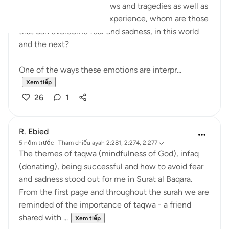
Amidst difficult world news and tragedies as well as
daily trials that we may experience, whom are those
that can overcome fear and sadness, in this world
and the next?
One of the ways these emotions are interpr...
Xem tiếp
26
1
R. Ebied
5 năm trước
·
Tham chiếu
ayah 2:281, 2:274, 2:277
The themes of taqwa (mindfulness of God), infaq
(donating), being successful and how to avoid fear
and sadness stood out for me in Surat al Baqara.
From the first page and throughout the surah we are
reminded of the importance of taqwa - a friend
shared with ...
Xem tiếp