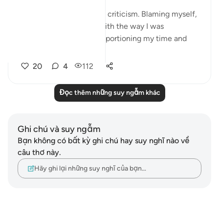
I was in a moment of self criticism. Blaming myself,
disappointed, unhappy with the way I was
organising my day and apportioning my time and
perfo...
Xem tiếp
20
4
112
Đọc thêm những suy ngẫm khác
Ghi chú và suy ngẫm
Bạn không có bất kỳ ghi chú hay suy nghĩ nào về
câu thơ này.
Hãy ghi lại những suy nghĩ của bạn…