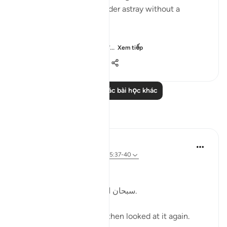
animal that is left to wander astray without a
shepherd (السدى الهمل).
Allah invites us to ponder...
Xem tiếp
19
4
438
Đọc thêm các bài học khác
Suy ngẫm
Kulsum Maniar
4 tuần trước
·
Tham chiếu
ayah 75:37-40
بسم الله الرحمن الرحيم
سبحان الله. سبحان الله. سبحان الله.
Just looked at this ayah, then looked at it again.