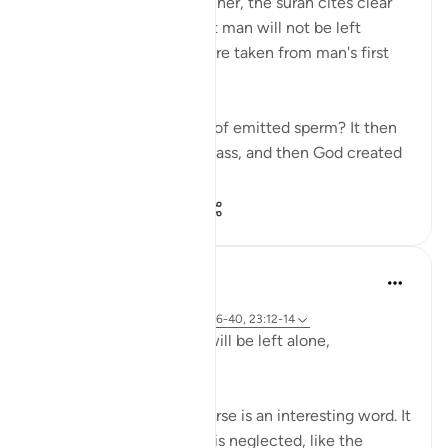
In a clear and simple manner, the surah cites clear
evidence confirming that man will not be left
without purpose. These are taken from man's first
origins:
"Was he not a mere drop of emitted sperm? It then
became a clinging cell mass, and then God created
an...
Xem tiếp
1
0
146
Hammad Fahim
2 năm trước
·
Tham chiếu
ayah 23:115-118, 75:36-40, 23:12-14
Does man think that he will be left alone,
unquestioned?
The word 'Suda' in the verse is an interesting word. It
refers to something that is neglected, like the