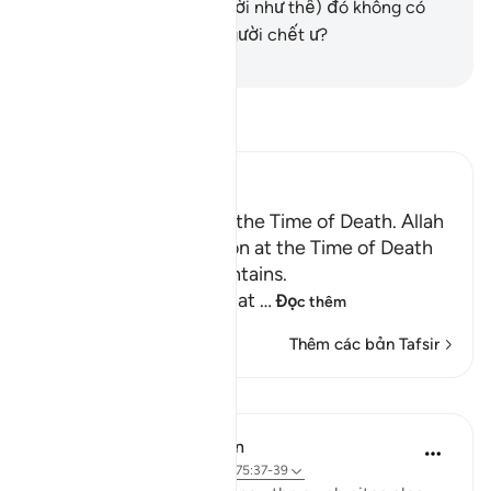
Đấng (đã tạo ra con người như thế) đó không có
khả năng làm sống lại người chết ư?
-
Ruwwad Center
Đọc Tafsir
Ibn Kathir (Abridged)
Certainty will Occur at the Time of Death. Allah
Informs of the Condition at the Time of Death
and What Terrors it Contains.
May Allah make us firm at
…
Đọc thêm
Thêm các bản Tafsir
Bài học
In the Shade of the Quran
31 tuần trước
·
Tham chiếu
ayah 75:37-39