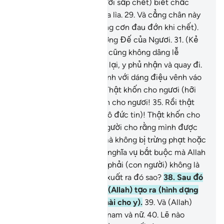
sắp chết) đây?”
28
.
(Người sắp chết) biết chắc
rằng đó là (thời gian) chia lìa.
29
.
Và cẳng chân này
cọ vào ống chân kia (trong cơn đau đớn khi chết).
30
.
Đưa y trở về với Thượng Đế của Ngươi.
31
.
(Kẻ
vô đức tin) đã không tin, cũng không dâng lễ
nguyện Salah.
32
.
Ngược lại, y phủ nhận và quay đi.
33
.
Rồi y trở về với gia đình với dáng điệu vênh váo
(trong niềm tự hào).
34
.
Thật khốn cho ngươi (hỡi
kẻ vô đức tin)! Thật khốn cho ngươi!
35
.
Rồi thật
khốn cho ngươi (hỡi kẻ vô đức tin)! Thật khốn cho
ngươi!
36
.
Có phải con người cho rằng mình được
tự do hành động tùy ý (mà không bị trừng phạt hoặc
được thưởng cho những nghĩa vụ bắt buộc mà Allah
đã qui định)?
37
.
Chẳng phải (con người) không là
một giọt tinh dịch được xuất ra đó sao?
38
.
Sau đó
là một hòn máu đặc, rồi (Allah) tạo ra (hình dạng
của y) và cân đối (hình hài cho y).
39
.
Và (Allah)
làm cho y thành hai giới, nam và nữ.
40
.
Lẽ nào