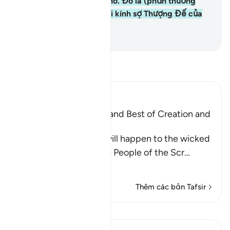
những gì mà Ngài ban cho. Đó là (phần thưởng
xứng đáng) cho những ai kính sợ Thượng Đế của
họ.
-
Ruwwad Center
Đọc Tafsir
Ibn Kathir (Abridged)
Mentioning the Worse and Best of Creation and
Their Recompense
Allah informs of what will happen to the wicked
disbelievers among the People of the Scr
…
Đọc thêm
Thêm các bản Tafsir
Bài học