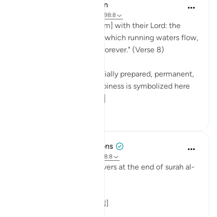
In the Shade of the Quran
31 tuần trước
·
Tham chiếu
ayah 98:8
"Their reward [awaits them] with their Lord: the
gardens of Eden through which running waters flow,
in which they will abide forever." (Verse 8)
These gardens are a specially prepared, permanent,
and happy dwelling. Happiness is symbolized here
by security ag...
Xem tiếp
0
0
Tulayhah Tafsir Translations
5 năm trước
·
Tham chiếu
ayah 98:8
Allah describes the believers at the end of surah al-
Bayyinah [98] by saying:
[ رَّضِيَ اللَّهُ عَنْهُمْ وَرَضُوا عَنْهُ]