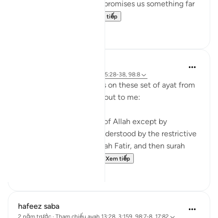
prohibitions. Instead, He promises us something far
greater – eternal p...
Xem tiếp
6
3
tareq abed
8 năm trước
·
Tham chiếu
ayah 35:28-38, 98:8
Some random reflections on these set of ayat from
tafsir Al sa3di that stood out to me:
1. You cannot attain fear of Allah except by
knowledge and that is understood by the restrictive
nature of the verse in surah Fatir, and then surah
Bayinnah clarifies the ...
Xem tiếp
4
1
hafeez saba
2 năm trước
·
Tham chiếu
ayah 13:28, 3:159, 98:7-8, 17:82