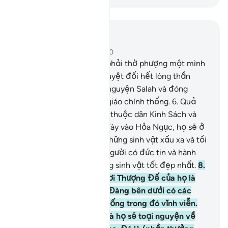
Đọc trong ngữ cảnh
Chương 98, Trang 599, Juz 30
5
.
Chúng chỉ được lệnh phải thờ phượng một mình
Allah, phải toàn tâm và tuyệt đối hết lòng thần
phục Ngài, phải dâng lễ nguyện Salah và đóng
Zakah. Và đó là một tôn giáo chính thống.
6
.
Quả
thật, những kẻ không tin thuộc dân Kinh Sách và
những kẻ đa thần sẽ bị đày vào Hỏa Ngục, họ sẽ ở
trong đó đời đời. Họ là những sinh vật xấu xa và tồi
tệ nhất.
7
.
Riêng những người có đức tin và hành
thiện, họ thực sự là những sinh vật tốt đẹp nhất.
8
.
Phần thưởng của họ ở nơi Thượng Đế của họ là
những Ngôi Vườn Thiên Đàng bên dưới có các
dòng sông chảy. Họ sẽ sống trong đó vĩnh viễn.
Allah sẽ hài lòng về họ và họ sẽ toại nguyện về