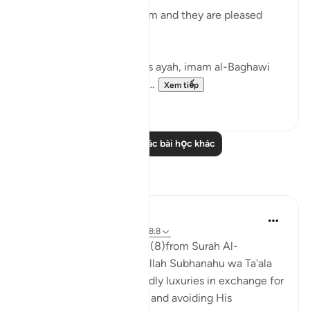
'Allah is pleased with them and they are pleased
with Him.' [8]
In his commentary on this ayah, imam al-Baghawi
mentioned the following...
Xem tiếp
3
2
Đọc thêm các bài học khác
Suy ngẫm
Nihaar Nabi
2 năm trước
·
Tham chiếu
ayah 98:8
In reflecting on this ayah (8)from Surah Al-
Bayyinah, it's clear that Allah Subhanahu wa Ta'ala
does not promise us worldly luxuries in exchange for
following His commands and avoiding His