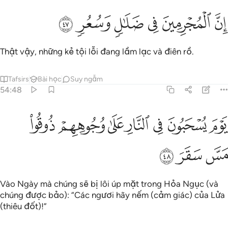
ﳋ
ﳌ
ﳍ
ن المجرمين في ضلال وسعر ٤٧
ﳎ
ﳏ
ﳐ
ِنَّ ٱلْمُجْرِمِينَ فِى ضَلَـٰلٍۢ وَسُعُرٍۢ ٤٧
Thật vậy, những kẻ tội lỗi đang lầm lạc và điên rồ.
Tafsirs
Bài học
Suy ngẫm
54:48
ﳑ
ﳒ
ﳓ
ﳔ
ﳕ
وم يسحبون في النار على وجوههم ذوقوا مس سقر ٤٨
ﳖ
ﳗ
َوْمَ يُسْحَبُونَ فِى ٱلنَّارِ عَلَىٰ وُجُوهِهِمْ ذُوقُوا۟ مَسَّ سَقَرَ ٤٨
ﳘ
ﳙ
ﳚ
Vào Ngày mà chúng sẽ bị lôi úp mặt trong Hỏa Ngục (và
chúng được bảo): “Các ngươi hãy nếm (cảm giác) của Lửa
(thiêu đốt)!”