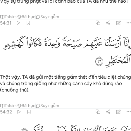
Vậy sự trừng phạt và lời cảnh báo của TA đã như thế nào?
Tafsirs
Bài học
Suy ngẫm
54:31
ﱕ
ﱖ
ﱗ
ﱘ
ﱙ
نا ارسلنا عليهم صيحة واحدة فكانوا كهشيم المحتظر ٣١
ﱚ
ﱛ
ِنَّآ أَرْسَلْنَا عَلَيْهِمْ صَيْحَةًۭ وَٰحِدَةًۭ فَكَانُوا۟ كَهَشِيمِ ٱلْمُحْتَظ
ﱜ
ﱝ
Thật vậy, TA đã gửi một tiếng gầm thét đến tiêu diệt chúng
và chúng trông giống như những cành cây khô dùng rào
(chuồng thú).
Tafsirs
Bài học
Suy ngẫm
54:32
لقد يسرنا القران للذكر فهل من مدكر ٣٢