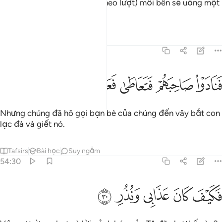
giữa chúng và con lạc đà, (theo lượt) mỗi bên sẽ uống một
ngày.
Tafsirs
Bài học
Suy ngẫm
54:29
ﱋ
ﱌ
نادوا صاحبهم فتعاطى فعقر ٢٩
ﱍ
ﱎ
ﱏ
َنَادَوْا۟ صَاحِبَهُمْ فَتَعَاطَىٰ فَعَقَرَ ٢٩
Nhưng chúng đã hô gọi bạn bè của chúng đến vây bắt con
lạc đà và giết nó.
Tafsirs
Bài học
Suy ngẫm
54:30
ﱐ
ﱑ
كيف كان عذابي ونذر ٣٠
ﱒ
ﱓ
ﱔ
َكَيْفَ كَانَ عَذَابِى وَنُذُرِ ٣٠