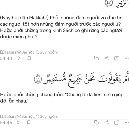
ﲷ
ﲸ
(Này hỡi dân Makkah!) Phải chăng đám người vô đức tin
các ngươi tốt hơn những đám người trước các ngươi ư?
Hoặc phải chăng trong Kinh Sách có ghi rằng các ngươi
được miễn phạt?
Tafsirs
Bài học
Suy ngẫm
54:44
ﲹ
ﲺ
ﲻ
م يقولون نحن جميع منتصر ٤٤
ﲼ
ﲽ
ﲾ
َمْ يَقُولُونَ نَحْنُ جَمِيعٌۭ مُّنتَصِرٌۭ ٤٤
Hoặc phải chăng chúng bảo: “Chúng tôi là liên minh giúp
đỡ lẫn nhau.”
Tafsirs
Bài học
Suy ngẫm
54:45