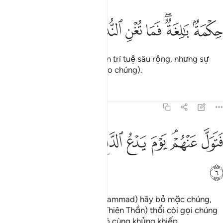
ﲻ
ﲼﲽ
ﲾ
كمة بالغة فما تغن النذر ٥
ﲿ
ﳀ
ﳁ
ِكْمَةٌۢ بَـٰلِغَةٌۭ ۖ فَمَا تُغْنِ ٱلنُّذُرُ ٥
(Các thông điệp đó là) nguồn trí tuệ sâu rộng, nhưng sự
cảnh báo không có ích gì (cho chúng).
Tafsirs
Bài học
Suy ngẫm
54:6
ﳂ
ﳃﳄ
ﳅ
ﳆ
تول عنهم يوم يدع الداع الى شيء نكر ٦
ﳇ
ﳈ
ﳉ
ﳊ
َتَوَلَّ عَنْهُمْ ۘ يَوْمَ يَدْعُ ٱلدَّاعِ إِلَىٰ شَىْءٍۢ نُّكُرٍ ٦
ﳋ
Vì vậy, Ngươi (Thiên Sứ Muhammad) hãy bỏ mặc chúng,
(hãy chờ đến) Ngày mà Vị (Thiên Thần) thổi còi gọi chúng
đến đối diện với một điều vô cùng khủng khiếp.