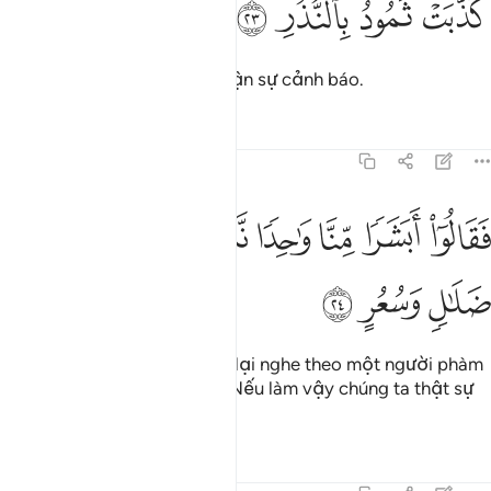
ﲻ
ﲼ
ﲽ
ﲾ
َذَّبَتْ ثَمُودُ بِٱلنُّذُرِ ٢٣
Đám dân Thamud đã phủ nhận sự cảnh báo.
Tafsirs
Bài học
Suy ngẫm
54:24
ﲿ
ﳀ
ﳁ
ﳂ
ﳃ
ﳄ
قالوا ابشرا منا واحدا نتبعه انا اذا لفي ضلال وسعر ٢٤
ﳅ
ﳆ
َقَالُوٓا۟ أَبَشَرًۭا مِّنَّا وَٰحِدًۭا نَّتَّبِعُهُۥٓ إِنَّآ إِذًۭا لَّفِى ضَلَـٰلٍۢ وَسُعُرٍ ٢٤
ﳇ
ﳈ
ﳉ
Chúng nói: “Lẽ nào chúng ta lại nghe theo một người phàm
sống đơn lẻ giữa chúng ta? Nếu làm vậy chúng ta thật sự
sẽ lầm lạc và điên rồ!”
Tafsirs
Bài học
Suy ngẫm