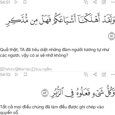
54:51
ﱈ
ﱉ
لقد اهلكنا اشياعكم فهل من مدكر ٥١
ﱊ
ﱋ
ﱌ
ﱍ
َلَقَدْ أَهْلَكْنَآ أَشْيَاعَكُمْ فَهَلْ مِن مُّدَّكِرٍۢ ٥١
ﱎ
Quả thật, TA đã tiêu diệt những đám người tương tự như
các ngươi, vậy có ai sẽ nhớ không?
Tafsirs
Bài học
Suy ngẫm
54:52
ﱏ
ﱐ
ﱑ
كل شيء فعلوه في الزبر ٥٢
ﱒ
ﱓ
ﱔ
َكُلُّ شَىْءٍۢ فَعَلُوهُ فِى ٱلزُّبُرِ ٥٢
Tất cả mọi điều chúng đã làm đều được ghi chép vào
quyển sổ.