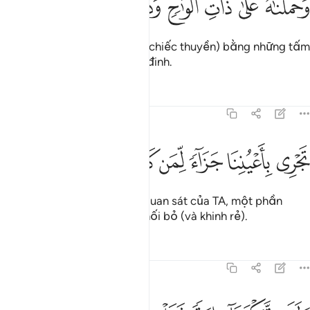
ﱵ
ﱶ
ﱷ
ﱸ
ﱹ
ﱺ
َحَمَلْنَـٰهُ عَلَىٰ ذَاتِ أَلْوَٰحٍۢ وَدُسُرٍۢ ١٣
TA đã mang (Nuh) trên (một chiếc thuyền) bằng những tấm
ván gỗ được kết chặt bằng đinh.
Tafsirs
Bài học
Suy ngẫm
54:14
ﱻ
ﱼ
ﱽ
جري باعيننا جزاء لمن كان كفر ١٤
ﱾ
ﱿ
ﲀ
ﲁ
َجْرِى بِأَعْيُنِنَا جَزَآءًۭ لِّمَن كَانَ كُفِرَ ١٤
(Chiếc thuyền) trôi dưới sự quan sát của TA, một phần
thưởng dành cho người bị chối bỏ (và khinh rẻ).
Tafsirs
Bài học
Suy ngẫm
54:15
لقد تركناها اية فهل من مدكر ١٥