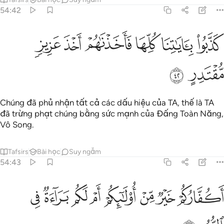
54:42
ﲧ
ﲨ
ﲩ
ذبوا باياتنا كلها فاخذناهم اخذ عزيز مقتدر ٤٢
ﲪ
ﲫ
ﲬ
َذَّبُوا۟ بِـَٔايَـٰتِنَا كُلِّهَا فَأَخَذْنَـٰهُمْ أَخْذَ عَزِيزٍۢ مُّقْتَدِرٍ ٤٢
ﲭ
ﲮ
Chúng đã phủ nhận tất cả các dấu hiệu của TA, thế là TA
đã trừng phạt chúng bằng sức mạnh của Đấng Toàn Năng,
Vô Song.
Tafsirs
Bài học
Suy ngẫm
54:43
ﲯ
ﲰ
ﲱ
ﲲ
ﲳ
كفاركم خير من اولايكم ام لكم براءة في الزبر ٤٣
ﲴ
ﲵ
ﲶ
َكُفَّارُكُمْ خَيْرٌۭ مِّنْ أُو۟لَـٰٓئِكُمْ أَمْ لَكُم بَرَآءَةٌۭ فِى ٱلزُّبُرِ ٤٣