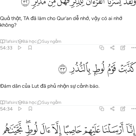
ﱞ
ﱟ
ﱠ
ﱡ
ﱢ
ﱣ
ﱤ
ﱥ
َلَقَدْ يَسَّرْنَا ٱلْقُرْءَانَ لِلذِّكْرِ فَهَلْ مِن مُّدَّكِرٍۢ ٣٢
Quả thật, TA đã làm cho Qur’an dễ nhớ, vậy có ai nhớ
không?
Tafsirs
Bài học
Suy ngẫm
54:33
ﱦ
ﱧ
ذبت قوم لوط بالنذر ٣٣
ﱨ
ﱩ
ﱪ
َذَّبَتْ قَوْمُ لُوطٍۭ بِٱلنُّذُرِ ٣٣
Đám dân của Lut đã phủ nhận sự cảnh báo.
Tafsirs
Bài học
Suy ngẫm
54:34
ﱫ
ﱬ
ﱭ
ﱮ
ﱯ
نا ارسلنا عليهم حاصبا الا ال لوط نجيناهم بسحر ٣٤
ﱰ
ﱱﱲ
ﱳ
ِنَّآ أَرْسَلْنَا عَلَيْهِمْ حَاصِبًا إِلَّآ ءَالَ لُوطٍۢ ۖ نَّجَّيْنَـٰهُم بِسَحَرٍۢ ٣٤