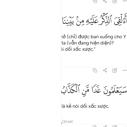
54:25
ﳊ
ﳋ
ﳌ
ﳍ
ﳎ
ﳏ
القي الذكر عليه من بيننا بل هو كذاب اشر ٢٥
ﳐ
ﳑ
ﳒ
ﳓ
َءُلْقِىَ ٱلذِّكْرُ عَلَيْهِ مِنۢ بَيْنِنَا بَلْ هُوَ كَذَّابٌ أَشِرٌۭ ٢٥
“Lẽ nào Thông Điệp Nhắc Nhở (chỉ) được ban xuống cho Y
(Nabi Saleh) trong khi chúng ta (vẫn đang hiện diện)?
Không, Y rõ ràng là một kẻ nói dối xấc xược.”
Tafsirs
Bài học
Suy ngẫm
54:26
ﳔ
ﳕ
ﳖ
يعلمون غدا من الكذاب الاشر ٢٦
ﳗ
ﳘ
ﳙ
َيَعْلَمُونَ غَدًۭا مَّنِ ٱلْكَذَّابُ ٱلْأَشِرُ ٢٦
Rồi mai đây chúng sẽ biết ai là kẻ nói dối xấc xược.
Tafsirs
Bài học
Suy ngẫm
Qiraat