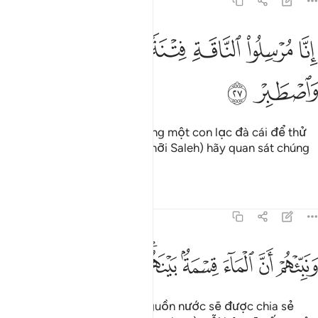
54:27
ﳚ
ﳛ
ﳜ
ﳝ
نا مرسلو الناقة فتنة لهم فارتقبهم واصطبر ٢٧
ﳞ
ﳟ
ِنَّا مُرْسِلُوا۟ ٱلنَّاقَةِ فِتْنَةًۭ لَّهُمْ فَٱرْتَقِبْهُمْ وَٱصْطَبِرْ ٢٧
ﳠ
ﳡ
Thật vậy, TA đã gởi đến chúng một con lạc đà cái để thử
thách chúng, vì vậy, Ngươi (hỡi Saleh) hãy quan sát chúng
và kiên nhẫn.
Tafsirs
Bài học
Suy ngẫm
54:28
ﱁ
ﱂ
ﱃ
ﱄ
ﱅﱆ
ﱇ
نبيهم ان الماء قسمة بينهم كل شرب محتضر ٢٨
ﱈ
ﱉ
ﱊ
َنَبِّئْهُمْ أَنَّ ٱلْمَآءَ قِسْمَةٌۢ بَيْنَهُمْ ۖ كُلُّ شِرْبٍۢ مُّحْتَضَرٌۭ ٢٨
Ngươi hãy cho chúng biết nguồn nước sẽ được chia sẻ