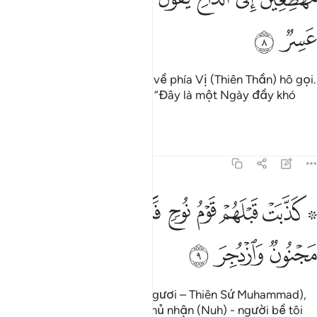
ﱒ
ﱓ
Chúng đua nhau chạy nhanh về phía Vị (Thiên Thần) hô gọi.
Những kẻ vô đức tin sẽ bảo: “Đây là một Ngày đầy khó
khăn và gian nan!”
Tafsirs
Bài học
Suy ngẫm
54:9
ﱔ ﱕ
ﱖ
ﱗ
ﱘ
ﱙ
ﱚ
۞ ذبت قبلهم قوم نوح فكذبوا عبدنا وقالوا مجنون وازدجر ٩
ﱛ
۞ َذَّبَتْ قَبْلَهُمْ قَوْمُ نُوحٍۢ فَكَذَّبُوا۟ عَبْدَنَا وَقَالُوا۟ مَجْنُونٌۭ وَٱزْدُجِرَ ٩
ﱜ
ﱝ
ﱞ
Trước (những kẻ phủ nhận Ngươi – Thiên Sứ Muhammad),
đám dân của Nuh cũng đã phủ nhận (Nuh) - người bề tôi