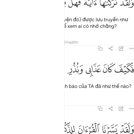
ﲂ
ﲃ
ﲄ
ﲅ
ﲆ
ﲇ
ﲈ
َلَقَد تَّرَكْنَـٰهَآ ءَايَةًۭ فَهَلْ مِن مُّدَّكِرٍۢ ١٥
Thật vậy, TA đã để (câu chuyện đó) được lưu truyền như
một bài học (cho hậu thế) để xem ai có nhớ chăng?
Tafsirs
Bài học
Suy ngẫm
Hadith
54:16
ﲉ
ﲊ
كيف كان عذابي ونذر ١٦
ﲋ
ﲌ
ﲍ
َكَيْفَ كَانَ عَذَابِى وَنُذُرِ ١٦
Vậy sự trừng phạt và lời cảnh báo của TA đã như thế nào?
Tafsirs
Bài học
Suy ngẫm
54:17
ﲎ
ﲏ
ﲐ
ﲑ
لقد يسرنا القران للذكر فهل من مدكر ١٧
ﲒ
ﲓ
ﲔ
ﲕ
َلَقَدْ يَسَّرْنَا ٱلْقُرْءَانَ لِلذِّكْرِ فَهَلْ مِن مُّدَّكِرٍۢ ١٧