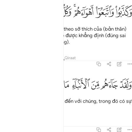
ﲫ
ﲬ
ﲭﲮ
ﲯ
كذبوا واتبعوا اهواءهم وكل امر مستقر ٣
ﲰ
ﲱ
ﲲ
َكَذَّبُوا۟ وَٱتَّبَعُوٓا۟ أَهْوَآءَهُمْ ۚ وَكُلُّ أَمْرٍۢ مُّسْتَقِرٌّۭ ٣
Chúng đã phủ nhận và chạy theo sỡ thích của (bản thân)
chúng. Tuy nhiên, mọi việc sẽ được khẳng định (đúng sai
vào Ngày Phán Xét Cuối Cùng).
Tafsirs
Bài học
Suy ngẫm
Qiraat
54:4
ﲳ
ﲴ
ﲵ
ﲶ
ﲷ
لقد جاءهم من الانباء ما فيه مزدجر ٤
ﲸ
ﲹ
ﲺ
َلَقَدْ جَآءَهُم مِّنَ ٱلْأَنۢبَآءِ مَا فِيهِ مُزْدَجَرٌ ٤
Quả thật, các thông điệp đã đến với chúng, trong đó có sự
răn đe.
Tafsirs
Bài học
Suy ngẫm
54:5