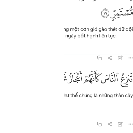
ﲥ
ﲦ
Thật vậy, TA đã gởi đến chúng một cơn gió gào thét dữ dội
(mang cái lạnh giá buốt) vào ngày bất hạnh liên tục.
Tafsirs
Bài học
Suy ngẫm
54:20
ﲧ
ﲨ
ﲩ
ﲪ
نزع الناس كانهم اعجاز نخل منقعر ٢٠
ﲫ
ﲬ
ﲭ
َنزِعُ ٱلنَّاسَ كَأَنَّهُمْ أَعْجَازُ نَخْلٍۢ مُّنقَعِرٍۢ ٢٠
(Cơn gió) bốc đám dân đó như thể chúng là những thân cây
chà là bị bật gốc.
Tafsirs
Bài học
Suy ngẫm
54:21