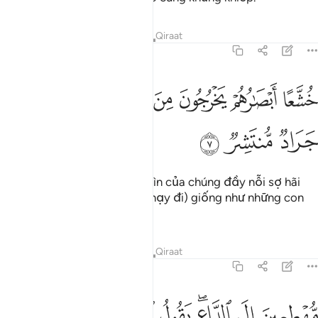
Tafsirs
Bài học
Suy ngẫm
Qiraat
54:7
ﱁ
ﱂ
ﱃ
ﱄ
ﱅ
شعا ابصارهم يخرجون من الاجداث كانهم جراد منتشر ٧
ﱆ
ُشَّعًا أَبْصَـٰرُهُمْ يَخْرُجُونَ مِنَ ٱلْأَجْدَاثِ كَأَنَّهُمْ جَرَادٌۭ مُّنتَشِرٌۭ ٧
ﱇ
ﱈ
ﱉ
Chúng trồi ra khỏi mộ, cái nhìn của chúng đầy nỗi sợ hãi
(một cách hèn hạ), (chúng chạy đi) giống như những con
châu chấu bay tán loạn.
Tafsirs
Bài học
Suy ngẫm
Qiraat
54:8
ﱊ
ﱋ
ﱌﱍ
ﱎ
هطعين الى الداع يقول الكافرون هاذا يوم عسر ٨
ﱏ
ﱐ
ﱑ
ُّهْطِعِينَ إِلَى ٱلدَّاعِ ۖ يَقُولُ ٱلْكَـٰفِرُونَ هَـٰذَا يَوْمٌ عَسِرٌۭ ٨