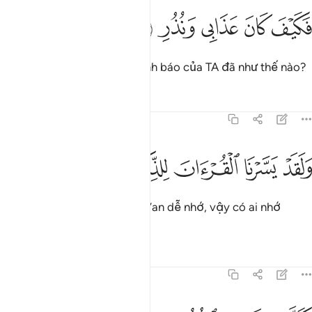
ﲮ
ﲯ
كيف كان عذابي ونذر ٢١
ﲰ
ﲱ
ﲲ
َكَيْفَ كَانَ عَذَابِى وَنُذُرِ ٢١
Vậy sự trừng phạt và lời cảnh báo của TA đã như thế nào?
Tafsirs
Bài học
Suy ngẫm
54:22
ﲳ
ﲴ
ﲵ
لقد يسرنا القران للذكر فهل من مدكر ٢٢
ﲶ
ﲷ
ﲸ
ﲹ
ﲺ
َلَقَدْ يَسَّرْنَا ٱلْقُرْءَانَ لِلذِّكْرِ فَهَلْ مِن مُّدَّكِرٍۢ ٢٢
Quả thật, TA đã làm cho Qur’an dễ nhớ, vậy có ai nhớ
không?
Tafsirs
Bài học
Suy ngẫm
54:23
ذبت ثمود بالنذر ٢٣