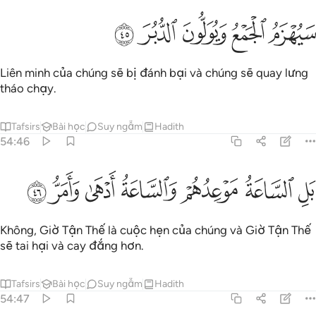
ﲿ
ﳀ
يهزم الجمع ويولون الدبر ٤٥
ﳁ
ﳂ
ﳃ
َيُهْزَمُ ٱلْجَمْعُ وَيُوَلُّونَ ٱلدُّبُرَ ٤٥
Liên minh của chúng sẽ bị đánh bại và chúng sẽ quay lưng
tháo chạy.
Tafsirs
Bài học
Suy ngẫm
Hadith
54:46
ﳄ
ﳅ
ﳆ
ل الساعة موعدهم والساعة ادهى وامر ٤٦
ﳇ
ﳈ
ﳉ
ﳊ
َلِ ٱلسَّاعَةُ مَوْعِدُهُمْ وَٱلسَّاعَةُ أَدْهَىٰ وَأَمَرُّ ٤٦
Không, Giờ Tận Thế là cuộc hẹn của chúng và Giờ Tận Thế
sẽ tai hại và cay đắng hơn.
Tafsirs
Bài học
Suy ngẫm
Hadith
54:47