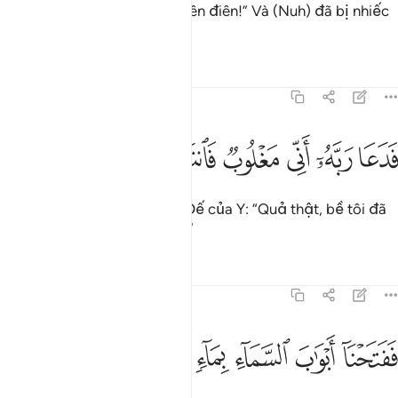
của TA, và nói: “Hắn là một tên điên!” Và (Nuh) đã bị nhiếc
mắng và hăm dọa.
Tafsirs
Bài học
Suy ngẫm
54:10
ﱟ
ﱠ
ﱡ
دعا ربه اني مغلوب فانتصر ١٠
ﱢ
ﱣ
ﱤ
َدَعَا رَبَّهُۥٓ أَنِّى مَغْلُوبٌۭ فَٱنتَصِرْ ١٠
(Nuh) đã khẩn cầu Thượng Đế của Y: “Quả thật, bề tôi đã
thua cuộc, xin Ngài giúp đỡ!”
Tafsirs
Bài học
Suy ngẫm
54:11
ﱥ
ﱦ
ﱧ
فتحنا ابواب السماء بماء منهمر ١١
ﱨ
ﱩ
ﱪ
َفَتَحْنَآ أَبْوَٰبَ ٱلسَّمَآءِ بِمَآءٍۢ مُّنْهَمِرٍۢ ١١