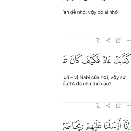
Quả thật, TA đã làm cho Qur’an dễ nhớ, vậy có ai nhớ
không?
Tafsirs
Bài học
Suy ngẫm
54:18
ﲖ
ﲗ
ﲘ
ﲙ
ذبت عاد فكيف كان عذابي ونذر ١٨
ﲚ
ﲛ
ﲜ
َذَّبَتْ عَادٌۭ فَكَيْفَ كَانَ عَذَابِى وَنُذُرِ ١٨
Đám dân ‘Ad đã phủ nhận (Hud – vị Nabi của họ), vậy sự
trừng phạt và lời cảnh báo của TA đã như thế nào?
Tafsirs
Bài học
Suy ngẫm
54:19
ﲝ
ﲞ
ﲟ
ﲠ
ﲡ
ﲢ
نا ارسلنا عليهم ريحا صرصرا في يوم نحس مستمر ١٩
ﲣ
ﲤ
ِنَّآ أَرْسَلْنَا عَلَيْهِمْ رِيحًۭا صَرْصَرًۭا فِى يَوْمِ نَحْسٍۢ مُّسْتَمِرٍّۢ ١٩