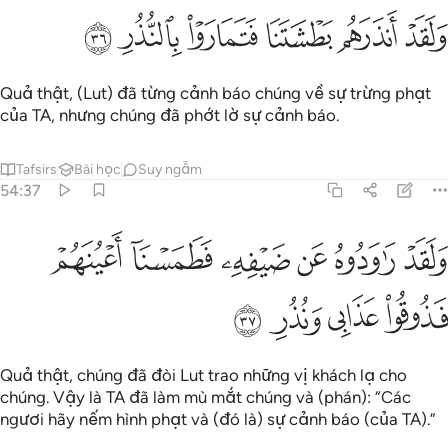
ﱿ
ﲀ
ﲁ
لقد انذرهم بطشتنا فتماروا بالنذر ٣٦
ﲂ
ﲃ
ﲄ
َلَقَدْ أَنذَرَهُم بَطْشَتَنَا فَتَمَارَوْا۟ بِٱلنُّذُرِ ٣٦
Quả thật, (Lut) đã từng cảnh báo chúng về sự trừng phạt
của TA, nhưng chúng đã phớt lờ sự cảnh báo.
Tafsirs
Bài học
Suy ngẫm
54:37
ﲅ
ﲆ
ﲇ
ﲈ
ﲉ
لقد راودوه عن ضيفه فطمسنا اعينهم فذوقوا عذابي ونذر ٣٧
ﲊ
َلَقَدْ رَٰوَدُوهُ عَن ضَيْفِهِۦ فَطَمَسْنَآ أَعْيُنَهُمْ فَذُوقُوا۟ عَذَابِى وَنُذُرِ ٣٧
ﲋ
ﲌ
ﲍ
ﲎ
Quả thật, chúng đã đòi Lut trao những vị khách lạ cho
chúng. Vậy là TA đã làm mù mắt chúng và (phán): “Các
ngươi hãy nếm hình phạt và (đó là) sự cảnh báo (của TA).”