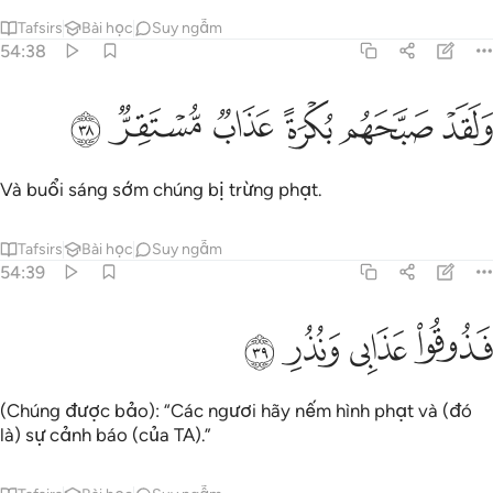
Tafsirs
Bài học
Suy ngẫm
54:38
ﲏ
ﲐ
ﲑ
لقد صبحهم بكرة عذاب مستقر ٣٨
ﲒ
ﲓ
ﲔ
َلَقَدْ صَبَّحَهُم بُكْرَةً عَذَابٌۭ مُّسْتَقِرٌّۭ ٣٨
Và buổi sáng sớm chúng bị trừng phạt.
Tafsirs
Bài học
Suy ngẫm
54:39
ﲕ
ذوقوا عذابي ونذر ٣٩
ﲖ
ﲗ
ﲘ
َذُوقُوا۟ عَذَابِى وَنُذُرِ ٣٩
(Chúng được bảo): “Các ngươi hãy nếm hình phạt và (đó
là) sự cảnh báo (của TA).”