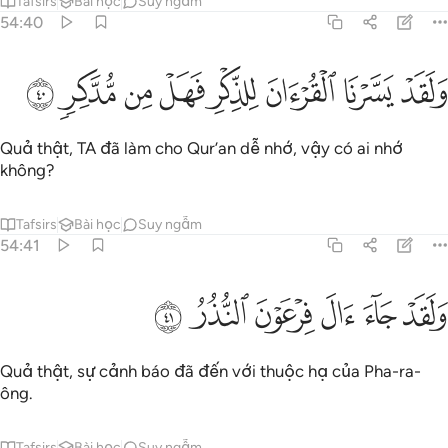
Tafsirs
Bài học
Suy ngẫm
54:40
ﲙ
ﲚ
ﲛ
ﲜ
لقد يسرنا القران للذكر فهل من مدكر ٤٠
ﲝ
ﲞ
ﲟ
ﲠ
َلَقَدْ يَسَّرْنَا ٱلْقُرْءَانَ لِلذِّكْرِ فَهَلْ مِن مُّدَّكِرٍۢ ٤٠
Quả thật, TA đã làm cho Qur’an dễ nhớ, vậy có ai nhớ
không?
Tafsirs
Bài học
Suy ngẫm
54:41
ﲡ
ﲢ
ﲣ
لقد جاء ال فرعون النذر ٤١
ﲤ
ﲥ
ﲦ
َلَقَدْ جَآءَ ءَالَ فِرْعَوْنَ ٱلنُّذُرُ ٤١
Quả thật, sự cảnh báo đã đến với thuộc hạ của Pha-ra-
ông.
Tafsirs
Bài học
Suy ngẫm