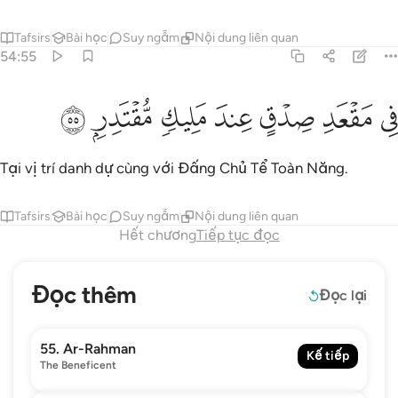
Tafsirs
Bài học
Suy ngẫm
Nội dung liên quan
54:55
ﱠ
ﱡ
ﱢ
ي مقعد صدق عند مليك مقتدر ٥٥
ﱣ
ﱤ
ﱥ
ﱦ
ِى مَقْعَدِ صِدْقٍ عِندَ مَلِيكٍۢ مُّقْتَدِرٍۭ ٥٥
Tại vị trí danh dự cùng với Đấng Chủ Tể Toàn Năng.
Tafsirs
Bài học
Suy ngẫm
Nội dung liên quan
Hết chương
Tiếp tục đọc
Đọc thêm
Đọc lại
55. Ar-Rahman
Kế tiếp
The Beneficent