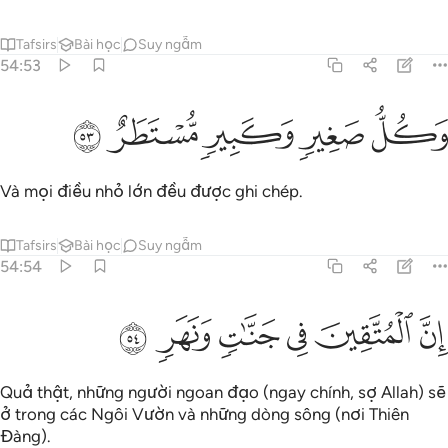
Tafsirs
Bài học
Suy ngẫm
54:53
ﱕ
ﱖ
كل صغير وكبير مستطر ٥٣
ﱗ
ﱘ
ﱙ
َكُلُّ صَغِيرٍۢ وَكَبِيرٍۢ مُّسْتَطَرٌ ٥٣
Và mọi điều nhỏ lớn đều được ghi chép.
Tafsirs
Bài học
Suy ngẫm
54:54
ﱚ
ﱛ
ﱜ
ن المتقين في جنات ونهر ٥٤
ﱝ
ﱞ
ﱟ
ِنَّ ٱلْمُتَّقِينَ فِى جَنَّـٰتٍۢ وَنَهَرٍۢ ٥٤
Quả thật, những người ngoan đạo (ngay chính, sợ Allah) sẽ
ở trong các Ngôi Vườn và những dòng sông (nơi Thiên
Đàng).