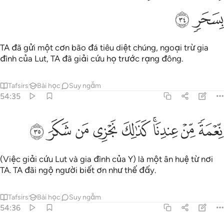
ﱴ
ﱵ
TA đã gửi một cơn bão đá tiêu diệt chúng, ngoại trừ gia
đình của Lut, TA đã giải cứu họ trước rạng đông.
Tafsirs
Bài học
Suy ngẫm
54:35
ﱶ
ﱷ
ﱸﱹ
ﱺ
عمة من عندنا كذالك نجزي من شكر ٣٥
ﱻ
ﱼ
ﱽ
ﱾ
ِّعْمَةًۭ مِّنْ عِندِنَا ۚ كَذَٰلِكَ نَجْزِى مَن شَكَرَ ٣٥
(Việc giải cứu Lut và gia đình của Y) là một ân huệ từ nơi
TA. TA đãi ngộ người biết ơn như thế đấy.
Tafsirs
Bài học
Suy ngẫm
54:36