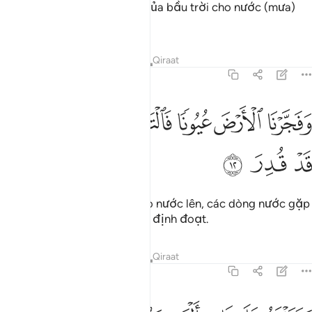
Vì vậy, TA đã mở các cổng của bầu trời cho nước (mưa)
đổ xuống.
Tafsirs
Bài học
Suy ngẫm
Qiraat
54:12
ﱫ
ﱬ
ﱭ
ﱮ
فجرنا الارض عيونا فالتقى الماء على امر قد قدر ١٢
ﱯ
ﱰ
ﱱ
َفَجَّرْنَا ٱلْأَرْضَ عُيُونًۭا فَٱلْتَقَى ٱلْمَآءُ عَلَىٰٓ أَمْرٍۢ قَدْ قُدِرَ ١٢
ﱲ
ﱳ
ﱴ
Rồi TA làm cho đất phun trào nước lên, các dòng nước gặp
nhau vì một vấn đề đã được định đoạt.
Tafsirs
Bài học
Suy ngẫm
Qiraat
54:13
حملناه على ذات الواح ودسر ١٣