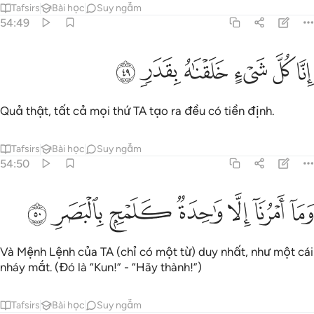
Tafsirs
Bài học
Suy ngẫm
54:49
ﳛ
ﳜ
ﳝ
نا كل شيء خلقناه بقدر ٤٩
ﳞ
ﳟ
ﳠ
ِنَّا كُلَّ شَىْءٍ خَلَقْنَـٰهُ بِقَدَرٍۢ ٤٩
Quả thật, tất cả mọi thứ TA tạo ra đều có tiền định.
Tafsirs
Bài học
Suy ngẫm
54:50
ﱁ
ﱂ
ﱃ
ﱄ
ما امرنا الا واحدة كلمح بالبصر ٥٠
ﱅ
ﱆ
ﱇ
َمَآ أَمْرُنَآ إِلَّا وَٰحِدَةٌۭ كَلَمْحٍۭ بِٱلْبَصَرِ ٥٠
Và Mệnh Lệnh của TA (chỉ có một từ) duy nhất, như một cái
nháy mắt. (Đó là “Kun!” - “Hãy thành!”)
Tafsirs
Bài học
Suy ngẫm