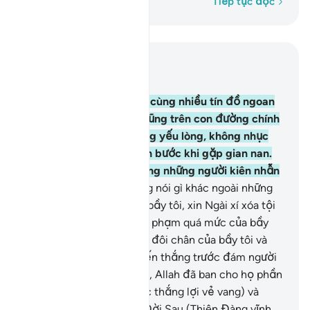
Từng từ một
Tiếp tục đọc
Đọc trong ngữ cảnh
Chương 3, Trang 68, Juz 4
146
.
Có biết bao vị Nabi cùng nhiều tín đồ ngoan
đạo đã chiến đấu anh dũng trên con đường chính
nghĩa của Allah, họ không yếu lòng, không nhục
chí cũng như không chùn bước khi gặp gian nan.
Quả thật Allah yêu thương những người kiên nhẫn
chịu đựng.
147
.
Họ không nói gì khác ngoài những
lời: “Lạy Thượng Đế của bầy tôi, xin Ngài xí xóa tội
lỗi cho bầy tôi, những sai phạm quá mức của bầy
tôi, xin Ngài hãy giữ vững đôi chân của bầy tôi và
phù hộ bầy tôi giành chiến thắng trước đám người
vô đức tin.”
148
.
Cho nên, Allah đã ban cho họ phần
thưởng ở trần gian (được thắng lợi vẻ vang) và
phần thưởng tốt đẹp ở Đời Sau (Thiên Đàng vĩnh