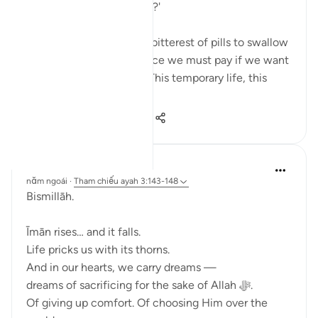
you ˹not then˺ be patient?'
This is perhaps the most bitterest of pills to swallow
in this life but it is the price we must pay if we want
the best in the afterlife. This temporary life, this
fleeting existe...
Xem tiếp
17
0
429
Ali Ali
năm ngoái
·
Tham chiếu
ayah 3:143-148
Bismillāh.
Īmān rises… and it falls.
Life pricks us with its thorns.
And in our hearts, we carry dreams —
dreams of sacrificing for the sake of Allah ﷻ.
Of giving up comfort. Of choosing Him over the