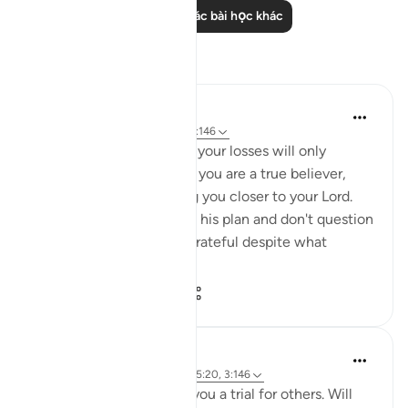
Đọc thêm các bài học khác
Suy ngẫm
Sheenam Riyaz
2 năm trước
·
Tham chiếu
ayah 3:146
If you are a true believer, your losses will only
strengthen your imaan. If you are a true believer,
your losses will only bring you closer to your Lord.
When you trust Allah and his plan and don't question
his wisdom, you will be grateful despite what
calamit...
Xem tiếp
9
2
141
Salah Sheikh
5 năm trước
·
Tham chiếu
ayah 25:20, 3:146
'We have made some of you a trial for others. Will