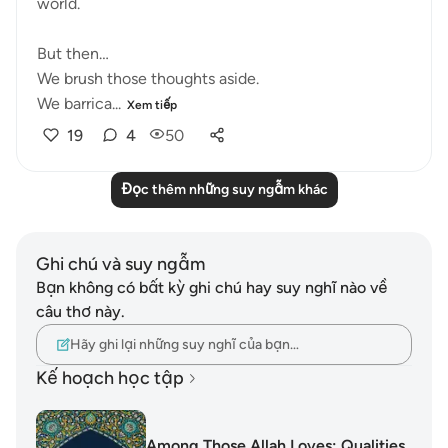
world.
But then…
We brush those thoughts aside.
We barrica...
Xem tiếp
19
4
50
Đọc thêm những suy ngẫm khác
Ghi chú và suy ngẫm
Bạn không có bất kỳ ghi chú hay suy nghĩ nào về
câu thơ này.
Hãy ghi lại những suy nghĩ của bạn…
Kế hoạch học tập
Among Those Allah Loves: Qualities