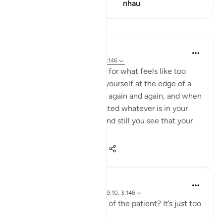
điểm
nhau
Bài học
Taimiyyah Zubair
4 năm trước
·
Tham chiếu
ayah 3:146
When a hardship goes on for what feels like too
long, and when you find yourself at the edge of a
breaking point, again and again and again, and when
you feel you have exhausted whatever is in your
means to help yourself, and still you see that your
ordeal is ...
Xem tiếp
29
2
479
J Yousef
5 năm trước
·
Tham chiếu
ayah 39:10, 3:146
Why should I aspire to be of the patient? It’s just too
hard!