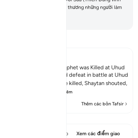
cửu). Quả thật, Allah yêu thương những người làm
tốt.
-
Ruwwad Center
Đọc Tafsir
Ibn Kathir (Abridged)
The Rumor that the Prophet was Killed at Uhud
When Muslims suffered defeat in battle at Uhud
and some of them were killed, Shaytan shouted,
"Muhammad ﷺ
…
Đọc thêm
Thêm các bản Tafsir
Xem Qiraat
Câu thơ này có 2 Các giao
Xem các điểm giao