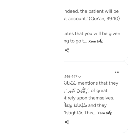
Allah says in the Qur’an: 'Indeed, the patient will be
given their reward without account.' (Qur’an, 39:10)
Subhan’Allah, at-Tabari states that you will be given
your reward without having to go t...
Xem tiếp
10
4
359
Taimiyyah Zubair
4 năm trước
·
Tham chiếu
ayah 3:146-147
Notice how Allah سُبْحَانَهُ وَتَعَالَىٰ mentions that they
were so many; they were, ‘رِبِّيُّونَ كَثِير’, of great
numbers. Yet, they did not rely upon themselves.
They relied upon Allah سُبْحَانَهُ وَتَعَالَىٰ and they
combined patience with ’Istighfār. This...
Xem tiếp
45
1
495