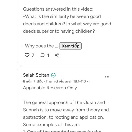
Questions answered in this video:
-What is the similarity between good
deeds and children? In what way are good
deeds superior to having children?
-Why does the ...
Xem tiếp
7
1
Salah Soltan
8 năm trước
·
Tham chiếu
ayah 18:1-110
Applicable Research Only
The general approach of the Quran and
Sunnah is to move away from theory and
abstraction, to rooting and application.
Some examples of this are:
1. One of the reported reasons for the