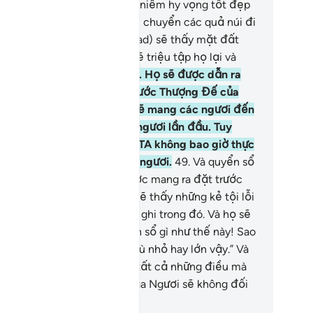
p nhất ở nơi Allah và mới là niềm hy vọng tốt đẹp
ất.
47
.
Vào Ngày mà TA sẽ di chuyển các quả núi đi
t dạng và Ngươi (Muhammad) sẽ thấy mặt đất
ống trải bằng phẳng, và TA sẽ triệu tập họ lại và
ông bỏ sót bất kỳ một ai.
48
.
Họ sẽ được dẫn ra
ng thành hàng trình diện trước Thượng Đế của
ươi. TA (Allah) chắc chắn sẽ mang các ngươi đến
ống như TA đã tạo hóa các ngươi lần đầu. Tuy
iên, các ngươi đã cho rằng TA không bao giờ thực
ện được lời hứa này với các ngươi.
49
.
Và quyển sổ
hi chép các việc làm) sẽ được mang ra đặt trước
t. Rồi Ngươi (Muhammad) sẽ thấy những kẻ tội lỗi
ảng sợ về những điều được ghi trong đó. Và họ sẽ
an: “Ôi, thật khổ thân! Quyển sổ gì như thế này! Sao
 ghi không sót một điều gì dù nhỏ hay lớn vậy.” Và
 sẽ nhìn thấy trước mặt họ tất cả những điều mà
nh đã làm. Và Thượng Đế của Ngươi sẽ không đối
 bất công đối với một ai.