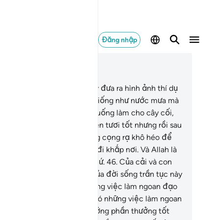
Đăng nhập
c trong ngữ cảnh
ơng 18, Trang 299, Juz 15
.
Và Ngươi (Muhammad) hãy đưa ra hình ảnh thí dụ
 đời sống trần tục rằng nó giống như nước mưa mà
 (Allah) đã ban từ trên trời xuống làm cho cây cối,
ảo mộc trên mặt đất mọc lên tươi tốt nhưng rồi sau
 nó dần dần trở thành những cọng rạ khô héo để
ững cơn gió thổi chúng bay đi khắp nơi. Và Allah là
ng Định Đoạt tất cả mọi thứ.
46
.
Của cải và con
i là những thứ trang hoàng của đời sống trần tục này
ồi sẽ sớm mất đi) và chỉ những việc làm ngoan đạo
 thiện tốt mới còn mãi, chỉ có những việc làm ngoan
o và thiện tốt mới được hưởng phần thưởng tốt