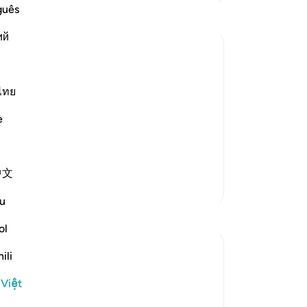
đẹ
guês
nh
ий
mấ
tr
kh
rrection, and the awesome things that
đứ
ไทย
Ng
e
gi
 dreadful shaking, And the mountains
…
nh
hi
中文
(g
Thêm các bản Tafsir
mặ
u
ho
Suy ngẫm
th
ol
nó
Syaari Ab Rahman
ili
họ
49 tuần trước
·
Tham chiếu
ayah 18:46-55
mì
AL KAHFI SERIES
 Việt
xử
Victory In The Land Of The Olive Trees 🌳