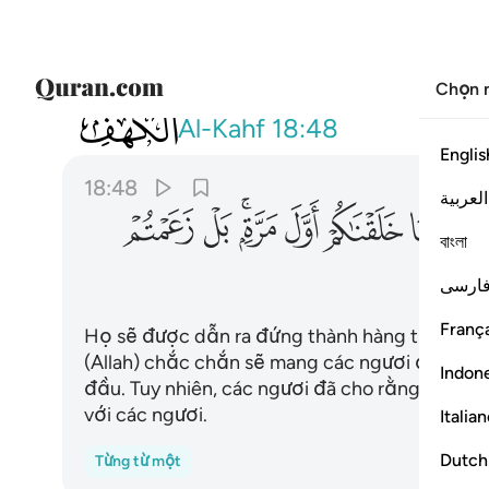
Chọn 
018
وعرضوا على ربك صفا لقد جيتمونا كما 
Al-Kahf
18:48
Englis
18:48
العربية
ﱢ
ﱣ
ﱤ
ﱥﱦ
ﱧ
ﱨ
বাংলা
ارسی
França
Họ sẽ được dẫn ra đứng thành hàng trình di
(Allah) chắc chắn sẽ mang các ngươi đến giố
Indon
đầu. Tuy nhiên, các ngươi đã cho rằng TA khô
với các ngươi.
Italia
Dutch
Từng từ một