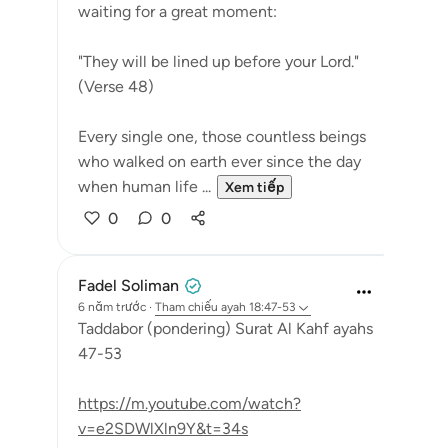
waiting for a great moment:
"They will be lined up before your Lord."
(Verse 48)
Every single one, those countless beings
who walked on earth ever since the day
when human life ...
Xem tiếp
0
0
Fadel Soliman
6 năm trước
·
Tham chiếu
ayah 18:47-53
Taddabor (pondering) Surat Al Kahf ayahs
47-53
https://m.youtube.com/watch?
v=e2SDWlXln9Y&t=34s