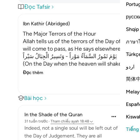
Portu
Đọc Tafsir
русск
Ibn Kathir (Abridged)
Shqip
The Major Terrors of the Hour
Allah tells us of the terrors of the Day of Resu
ภาษา
will come to pass, as He says elsewhere:
Türkç
يَوْمَ تَمُورُ السَّمَآءُ مَوْراً - وَتَسِيرُ الْجِبَالُ سَيْراً
(On the Day when the heaven will shake with a
اردو
Đọc thêm
简体
Melay
Bài học
Españ
In the Shade of the Quran
Kiswah
31 tuần trước
·
Tham chiếu
ayah 18:48
Indeed, not a single soul will be left out of
Tiếng
the Day of Judgement. They are all