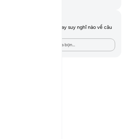
uwwad Center
i chú và suy ngẫm
n không có bất kỳ ghi chú hay suy nghĩ nào về câu
ơ này.
Hãy ghi lại những suy nghĩ của bạn…