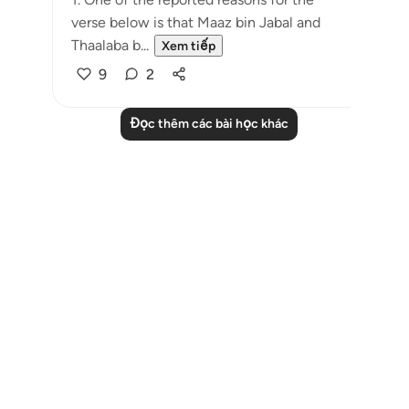
verse below is that Maaz bin Jabal and
Thaalaba b...
Xem tiếp
9
2
Đọc thêm các bài học khác
Notes
placeholders
close