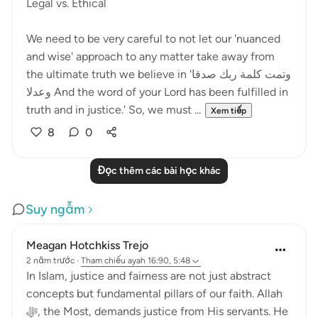
Legal vs. Ethical
We need to be very careful to not let our 'nuanced
and wise' approach to any matter take away from
the ultimate truth we believe in 'وتمت كلمة ربك صدقا
وعدلا And the word of your Lord has been fulfilled in
truth and in justice.' So, we must ...
Xem tiếp
8
0
Đọc thêm các bài học khác
Suy ngẫm
Meagan Hotchkiss Trejo
2 năm trước
·
Tham chiếu
ayah 16:90, 5:48
In Islam, justice and fairness are not just abstract
concepts but fundamental pillars of our faith. Allah
ﷻ, the Most, demands justice from His servants. He