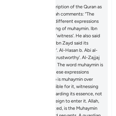
Concerning the description of the Quran as
“guardian”, Ibn ‘Atiyyah comments: “The
exegetes have used different expressions
to capture the meaning of
muhaymin
. Ibn
ʿAbbas said it means ‘witness’. He also said
it means ‘entrusted’. Ibn Zayd said its
meaning is ‘confirmer’. Al-Hasan b. Abi al-
Hasan said it means ‘trustworthy’. Al-Zajjaj
mentioned ‘overseer’. The word
muhaymin
is
more specific than these expressions
because the one who is
muhaymin
over
something is responsible for it, witnessing
its truths, and safeguarding its essence, not
allowing anything foreign to enter it. Allah,
the Blessed and Exalted, is the
Muhaymin
over His creations and servants. A guardian