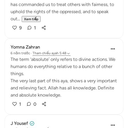
has commanded us to treat others with fairness, to
uphold the rights of the oppressed, and to speak
out...
Xem tiếp
9
1
Yomna Zahran
6 năm trước
·
Tham chiếu
ayah 5:48
The term ‘absolute’ only refers to divine actions. We
humans do everything relative to a bunch of other
things.
The very last part of this aya, shows a very important
and relieving fact. Allah has all knowledge. Definite
and absolute knowledge.
1
0
J Yousef