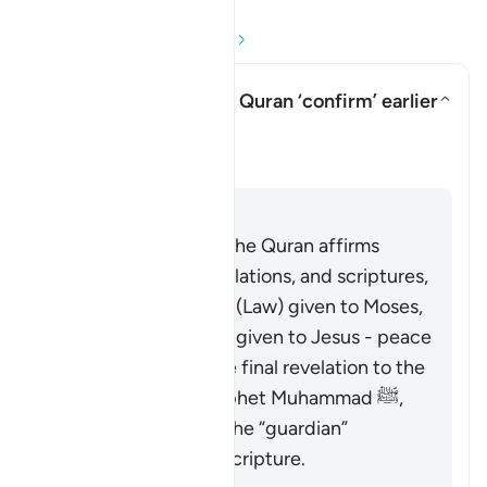
Đọc phần Hỏi và Đáp
In what sense does the Quran ‘confirm’ earlier
scriptures?
Ẩn/Hiện câu trả lời cho In what
Làm Sáng Tỏ
Trả lời
It is well known that the Quran affirms
earlier prophets, revelations, and scriptures,
including the Tawrah (Law) given to Moses,
and the Injil (Gospel) given to Jesus - peace
be upon them. As the final revelation to the
final messenger, Prophet Muhammad ﷺ,
the Quran serves as the “guardian”
(
muhaymin
) over all scripture.