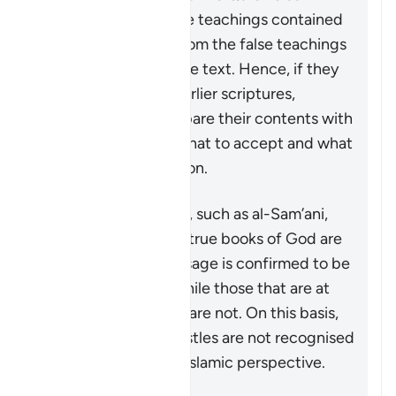
distinguishes the true teachings contained
in these scriptures from the false teachings
and corruptions of the text. Hence, if they
are ever looking at earlier scriptures,
Muslims should compare their contents with
the Quran to know what to accept and what
to reject as a distortion.
Some commentators, such as al-Sam’ani,
have stated that the true books of God are
the ones whose message is confirmed to be
true by the Quran, while those that are at
odds with the Quran are not. On this basis,
the likes of Paul’s epistles are not recognised
as scripture from an Islamic perspective.
Tóm tắt