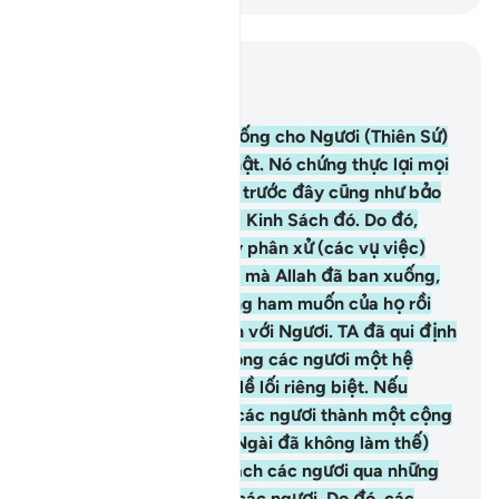
Đọc trong ngữ cảnh
Chương 5, Trang 116, Juz 6
48
.
TA (Allah) đã ban xuống cho Ngươi (Thiên Sứ)
Kinh (Qur’an) bằng sự thật. Nó chứng thực lại mọi
điều có trong Kinh Sách trước đây cũng như bảo
tồn (nội dung) trong các Kinh Sách đó. Do đó,
Ngươi (hỡi Thiên Sứ) hãy phân xử (các vụ việc)
giữa họ theo những điều mà Allah đã ban xuống,
Ngươi chớ chạy theo lòng ham muốn của họ rồi
ruồng bỏ chân lý đã đến với Ngươi. TA đã qui định
cho mỗi (cộng đồng) trong các ngươi một hệ
thống luật pháp và một lề lối riêng biệt. Nếu
muốn, Ngài đã làm cho các ngươi thành một cộng
đồng duy nhất, nhưng (Ngài đã không làm thế)
bởi vì Ngài muốn thử thách các ngươi qua những
điều đã ban xuống cho các ngươi. Do đó, các