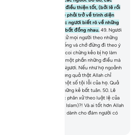
ngươi hãy đua nhau làm điều thiện tốt, (bởi lẽ rồi
đây) tất cả các ngươi sẽ phải trở về trình diện
Allah, rồi Ngài sẽ cho các ngươi biết rõ về những
điều mà các ngươi từng bất đồng nhau.
49
.
Ngươi
(hỡi Thiên Sứ) hãy phân xử mọi người theo những
điều mà Allah đã ban xuống và chớ đừng đi theo ý
muốn của họ, Ngươi hãy coi chừng kẻo bị họ làm
cho Ngươi nghịch lại với một phần những điều mà
Allah đã ban xuống cho Ngươi. Nếu như họ ngoảnh
mặt thì Ngươi hãy biết rằng quả thật Allah chỉ
muốn trừng phạt họ về một số tội lỗi của họ. Quả
thật đa số nhân loại là những kẻ bất tuân.
50
.
Lẽ
nào họ mong muốn được phân xử theo luật lệ của
thời kỳ đen tối (thời tiền Islam)?! Và ai tốt hơn Allah
về việc qui định giới luật dành cho đám người có
đức tin kiên định?!
-
Ruwwad Center