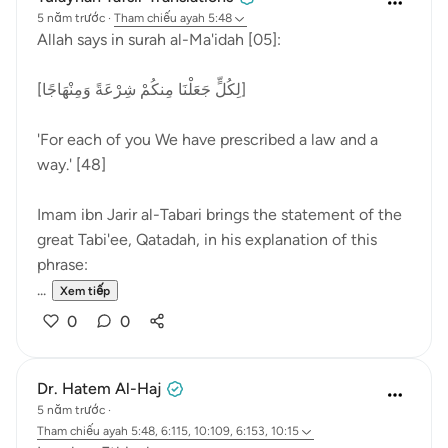
5 năm trước
·
Tham chiếu
ayah 5:48
Allah says in surah al-Ma'idah [05]:
[لِكُلٍّ جَعَلْنَا مِنكُمْ شِرْعَةً وَمِنْهَاجًا]
'For each of you We have prescribed a law and a
way.' [48]
Imam ibn Jarir al-Tabari brings the statement of the
great Tabi'ee, Qatadah, in his explanation of this
phrase:
...
Xem tiếp
0
0
Dr. Hatem Al-Haj
5 năm trước
·
Tham chiếu
ayah 5:48, 6:115, 10:109, 6:153, 10:15