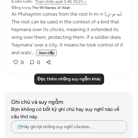
8 năm trước
·
Tham chiếu
ayah 5:48, 59:23
Đăng trong
The 99 Names of Allah
Al-Muhaymin comes from the root h-m-n (ه-م-ن).
The root can be used in the context of a bird that
haymana over its chicks, meaning it extended its
wing over them, protecting them. If a soldier does
'haymana' over a city, it means he took control of it
and watc...
Xem tiếp
0
0
Đọc thêm những suy ngẫm khác
Ghi chú và suy ngẫm
Bạn không có bất kỳ ghi chú hay suy nghĩ nào về
câu thơ này.
Hãy ghi lại những suy nghĩ của bạn…