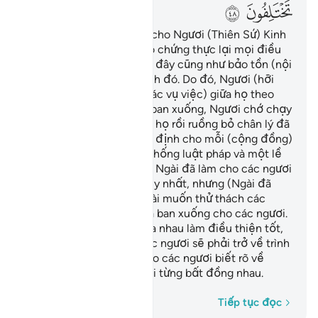
ﲧ
ﲨ
TA (Allah) đã ban xuống cho Ngươi (Thiên Sứ) Kinh
(Qur’an) bằng sự thật. Nó chứng thực lại mọi điều
có trong Kinh Sách trước đây cũng như bảo tồn (nội
dung) trong các Kinh Sách đó. Do đó, Ngươi (hỡi
Thiên Sứ) hãy phân xử (các vụ việc) giữa họ theo
những điều mà Allah đã ban xuống, Ngươi chớ chạy
theo lòng ham muốn của họ rồi ruồng bỏ chân lý đã
đến với Ngươi. TA đã qui định cho mỗi (cộng đồng)
trong các ngươi một hệ thống luật pháp và một lề
lối riêng biệt. Nếu muốn, Ngài đã làm cho các ngươi
thành một cộng đồng duy nhất, nhưng (Ngài đã
không làm thế) bởi vì Ngài muốn thử thách các
ngươi qua những điều đã ban xuống cho các ngươi.
Do đó, các ngươi hãy đua nhau làm điều thiện tốt,
(bởi lẽ rồi đây) tất cả các ngươi sẽ phải trở về trình
diện Allah, rồi Ngài sẽ cho các ngươi biết rõ về
những điều mà các ngươi từng bất đồng nhau.
Từng từ một
Tiếp tục đọc