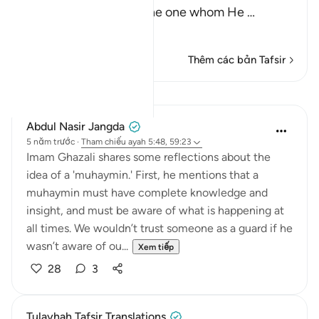
to His Prophet Musa, the one whom He
…
Đọc thêm
Thêm các bản Tafsir
Bài học
Abdul Nasir Jangda
5 năm trước
·
Tham chiếu
ayah 5:48, 59:23
Imam Ghazali shares some reflections about the
idea of a 'muhaymin.' First, he mentions that a
muhaymin must have complete knowledge and
insight, and must be aware of what is happening at
all times. We wouldn’t trust someone as a guard if he
wasn’t aware of ou...
Xem tiếp
28
3
Tulayhah Tafsir Translations