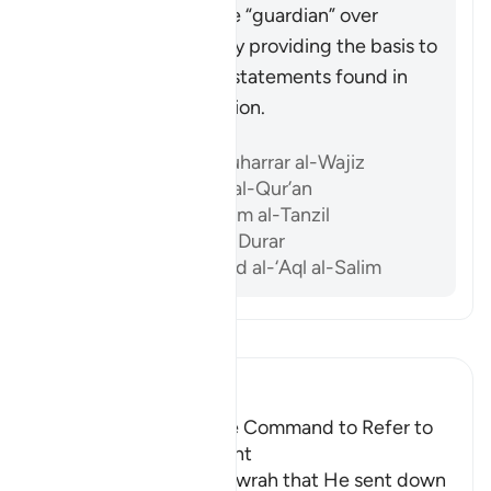
The Quran acts as the “guardian” over
previous scriptures by providing the basis to
accept or reject the statements found in
them after its revelation.
Tài liệu tham khảo
Ibn ‘Atiyyah, al-Muharrar al-Wajiz
Al-Sam’ani, Tafsir al-Qur’an
Al-Baghawi, Ma’alim al-Tanzil
Al-Biqa’i, Nazm al-Durar
Abu ‘l-Su’ud, Irshad al-‘Aql al-Salim
Đọc Tafsir
Ibn Kathir (Abridged)
Praising the Qur'an; the Command to Refer to
the Qur'an for Judgment
Allah mentioned the Tawrah that He sent down