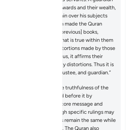
is
muhaymin
over his wards and their wealth,
and a ruler is
muhaymin
over his subjects
and their affairs. Allah made the Quran
muhaymin
over the [previous] books,
bearing witness to what is true within them
and clarifying the distortions made by those
who altered them. Thus, it affirms their
truths and falsifies any distortions. Thus it is
witness, confirmer, trustee, and guardian.”
The Quran affirms the truthfulness of the
divine books revealed before it by
upholding the same core message and
teachings even though specific rulings may
change. Some rulings remain the same while
others are abrogated. The Quran also