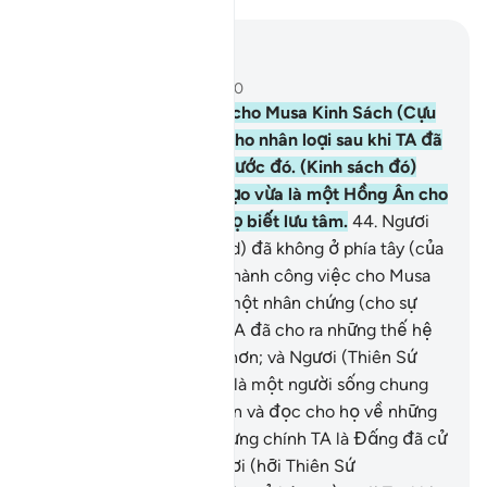
Đọc trong ngữ cảnh
Chương 28, Trang 390, Juz 20
43
.
Quả thật TA đã ban cho Musa Kinh Sách (Cựu
Ước) dùng để soi sáng cho nhân loại sau khi TA đã
tiêu diệt những thế hệ trước đó. (Kinh sách đó)
vừa là một nguồn Chỉ Đạo vừa là một Hồng Ân cho
(nhân loại) mong rằng họ biết lưu tâm.
44
.
Ngươi
(hỡi Thiên Sứ Muhammad) đã không ở phía tây (của
ngọn núi Tur) khi TA ban hành công việc cho Musa
và Ngươi cũng không là một nhân chứng (cho sự
việc đó).
45
.
Tuy nhiên, TA đã cho ra những thế hệ
khác và để họ sống thọ hơn; và Ngươi (Thiên Sứ
Muhammad) không phải là một người sống chung
với người dân của Madyan và đọc cho họ về những
Lời Mặc Khải của TA, nhưng chính TA là Đấng đã cử
phái các Sứ Giả.
46
.
Ngươi (hỡi Thiên Sứ