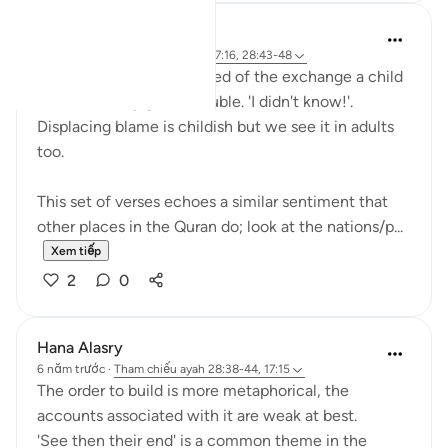
Hana Alasry
6 năm trước
·
Tham chiếu
ayah 57:16, 28:43-48
I'm automatically reminded of the exchange a child
has when they get in trouble. 'I didn't know!'.
Displacing blame is childish but we see it in adults
too.
This set of verses echoes a similar sentiment that
other places in the Quran do; look at the nations/p...
Xem tiếp
2
0
Hana Alasry
6 năm trước
·
Tham chiếu
ayah 28:38-44, 17:15
The order to build is more metaphorical, the
accounts associated with it are weak at best.
'See then their end' is a common theme in the