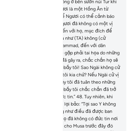
Muhammad) cũng đã không ở bên sườn núi Tur khi
TA gọi (Musa) nhưng Ngươi là một Hồng Ân từ
Thượng Đế của Ngươi để Ngươi có thể cảnh báo
một dân tộc mà trước Ngươi đã không có một vị
cảnh báo nào được cử đến với họ, mục đích để
cho họ thức tỉnh.
47
.
Nếu như (TA) không (cử
Ngươi, hỡi Thiên Sứ Muhammad, đến với dân
Quraish) thì e rằng khi họ gặp phải tai họa do những
điều mà bàn tay của họ đã gây ra, chắc chắn họ sẽ
nói: “Lạy Thượng Đế của bầy tôi! Sao Ngài không cử
một Sứ Giả đến với bầy tôi kia chứ? Nếu Ngài cử vị
đó đến thì chắc chắn bầy tôi đã tuân theo những
lời mặc khải của Ngài và bầy tôi chắc chắn đã trở
thành những người có đức tin.”
48
.
Tuy nhiên, khi
chân lý đến với họ thì họ lại bảo: “Tại sao Y không
được ban cho điều giống như điều đã được ban
cho Musa?” Phải chăng họ đã không có đức tin nơi
những điều đã được ban cho Musa trước đây đó