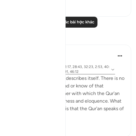
0
0
Đọc thêm các bài học khác
Suy ngẫm
Khalid Bashir
6 năm trước
·
Tham
ayah 37:117, 7:145, 5:46, 11:17, 28:43, 32:23, 2:53, 40:
chiếu
53-54, 6:154, 5:43-44, 6:91, 46:12
The Qur'an is a book that describes itself. There is no
other book that I have read or know of that
describes itself in a manner with which the Qur'an
speaks of its own uniqueness and eloquence. What
is even more remarkable is that the Qur'an speaks of
yet ano...
Xem tiếp
6
0