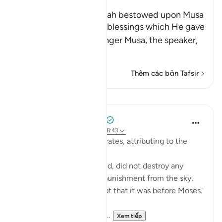
The Blessings which Allah bestowed upon Musa
Allah tells us about the blessings which He gave
His servant and Messenger Musa, the speaker,
may the best
…
Đọc thêm
Thêm các bản Tafsir
Bài học
Prophetic Commentary
8 năm trước
·
Tham chiếu
ayah 28:43
Abu Sa‘eed al-Khudri narrates, attributing to the
Prophet (saws):
'Allah, Blessed and Exalted, did not destroy any
nation with any form of punishment from the sky,
nor from the earth, except that it was before Moses.'
Then he recited:
And We gave Moses the ...
Xem tiếp