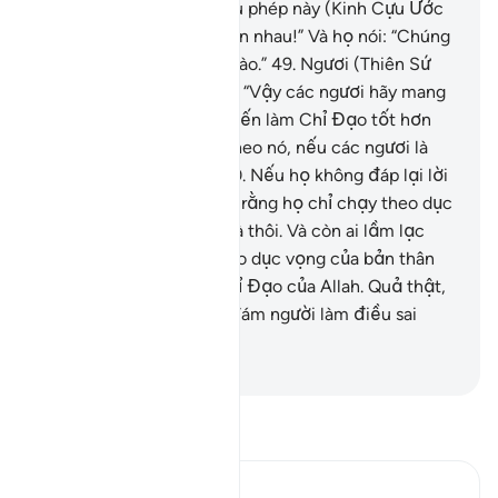
sao? Họ nói: “Hai loại phù phép này (Kinh Cựu Ước
và Kinh Qurr’an) hỗ trợ lẫn nhau!” Và họ nói: “Chúng
tôi không tin bất cứ cái nào.”
49
.
Ngươi (Thiên Sứ
Muhammad) hãy bảo họ: “Vậy các ngươi hãy mang
một Kinh Sách từ Allah đến làm Chỉ Đạo tốt hơn
hai quyển này đi, Ta sẽ theo nó, nếu các ngươi là
những người nói thật.”
50
.
Nếu họ không đáp lại lời
Ngươi thì Ngươi hãy biết rằng họ chỉ chạy theo dục
vọng của bản thân họ mà thôi. Và còn ai lầm lạc
hơn kẻ chỉ biết chạy theo dục vọng của bản thân
thay vì đi theo nguồn Chỉ Đạo của Allah. Quả thật,
Allah không hướng dẫn đám người làm điều sai
quấy bất công bao giờ.
-
Ruwwad Center
Đọc Tafsir
Ibn Kathir (Abridged)