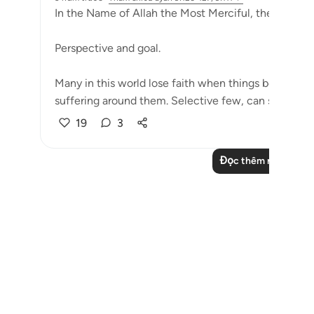
In the Name of Allah the Most Merciful, the Especial
Perspective and goal.
Many in this world lose faith when things become di
suffering around them. Selective few, can see that tri
19
3
Đọc thêm những suy
Notes
placeholders
close