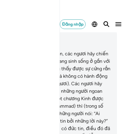
Đăng nhập
c trong ngữ cảnh
ơng 9, Trang 207, Juz 11
3
.
Hỡi những người có đức tin, các ngươi hãy chiến
u với những kẻ vô đức tin đang sinh sống ở gần với
c ngươi, mục đích để chúng thấy được sự cứng rắn
 sức mạnh của các ngươi (mà không có hành động
u gây nhiễu loạn đến các ngươi). Các ngươi hãy
ết rằng Allah luôn ở cùng với những người ngoan
o.
124
.
Bất cứ khi nào có một chương Kinh được
n xuống (cho Thiên Sứ Muhammad) thì (trong số
ững kẻ giả tạo đức tin) có những người nói: “Ai
ong quí vị gia tăng thêm đức tin bởi những lời này?”
y nhiên, đối với những người có đức tin, điều đó đã