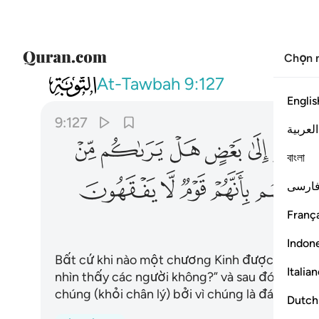
Chọn 
009
واذا ما انزلت سورة نظر بعضهم الى بعض
At-Tawbah
9:127
Englis
9:127
العربية
ﲋ
ﲌ
ﲍ
ﲎ
ﲏ
বাংলা
ﲖ
ﲗ
ﲘ
ﲙ
ﲚ
ارسی
França
Indon
Bất cứ khi nào một chương Kinh được ban xuống
Italia
nhìn thấy các người không?” và sau đó chúng qu
chúng (khỏi chân lý) bởi vì chúng là đám ngườ
Dutch