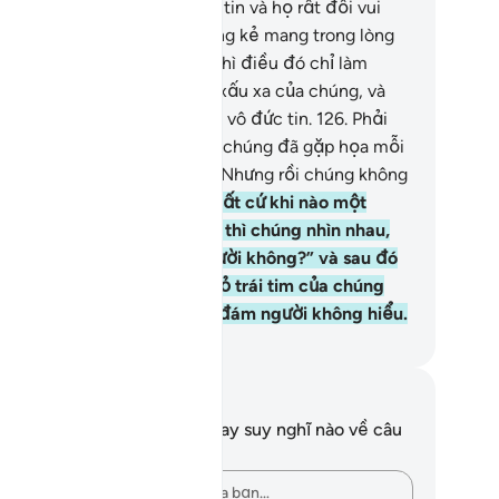
m cho họ gia tăng thêm đức tin và họ rất đỗi vui
ng.
125
.
Nhưng đối với những kẻ mang trong lòng
ứng bệnh (giả tạo đức tin) thì điều đó chỉ làm
úng thêm xấu xa (ngoài) sự xấu xa của chúng, và
úng sẽ chết trong tình trạng vô đức tin.
126
.
Phải
ăng chúng không thấy rằng chúng đã gặp họa mỗi
m đến một hoặc hai lần ư? Nhưng rồi chúng không
 năn cũng không nhớ.
127
.
Bất cứ khi nào một
ương Kinh được ban xuống thì chúng nhìn nhau,
ói): “Có ai nhìn thấy các người không?” và sau đó
úng quay đi. Allah đã gạt bỏ trái tim của chúng
hỏi chân lý) bởi vì chúng là đám người không hiểu.
uwwad Center
i chú và suy ngẫm
n không có bất kỳ ghi chú hay suy nghĩ nào về câu
ơ này.
Hãy ghi lại những suy nghĩ của bạn…