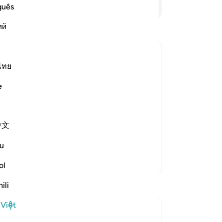
là
Tiếp tục đọc
guês
mừ
ий
ch
ch
ch
ch
ไทย
nă
e
ăn
ch
(n
中文
ch
 repentance, nor do they learn a
…
(k
u
-
R
Thêm các bản Tafsir
ol
Gh
ili
Bạ
th
 Việt