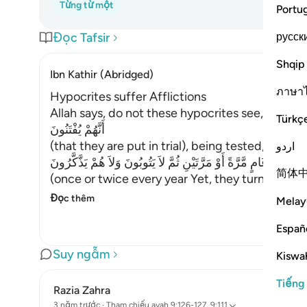
Từng từ một
Portu
русск
Đọc Tafsir
Shqip
Ibn Kathir (Abridged)
ภาษา
Hypocrites suffer Afflictions
Allah says, do not these hypocrites see,
Türkç
أَنَّهُمْ يُفْتَنُونَ
(that they are put in trial), being tested,
اردو
فِى كُلِّ عَامٍ مَّرَّةً أَوْ مَرَّتَيْنِ ثُمَّ لاَ يَتُوبُونَ وَلاَ هُمْ يَذَّكَّرُونَ
简体
(once or twice every year Yet, they turn not in
Đọc thêm
Melay
Españ
Suy ngẫm
Kiswah
Tiếng
Razia Zahra
3 năm trước
·
Tham chiếu
ayah 9:126-127, 9:111