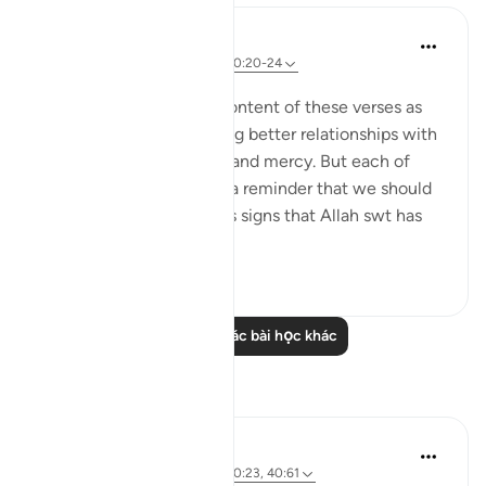
Suzy Ismail
8 năm trước
·
Tham chiếu
ayah 30:20-24
Đăng trong
Cornerstone
We often focus on the content of these verses as
guidance towards building better relationships with
our spouse through care and mercy. But each of
these ayahs begins with a reminder that we should
recognize the miraculous signs that Allah swt has
shown us thr...
Xem tiếp
7
2
Đọc thêm các bài học khác
Suy ngẫm
Wahida Aurthy
2 năm trước
·
Tham chiếu
ayah 30:23, 40:61