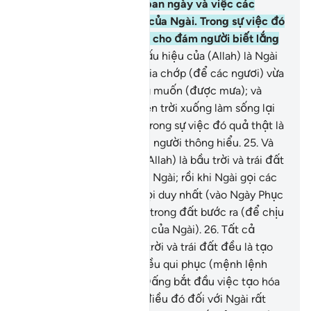
vào ban đêm cũng như ban ngày và việc các
ngươi tìm kiếm thiên ân của Ngài. Trong sự việc đó
quả thật là các dấu hiệu cho đám người biết lắng
nghe.
24
.
Và trong các dấu hiệu của (Allah) là Ngài
làm cho các ngươi thấy tia chớp (để các ngươi) vừa
lo sợ (sấm sét) vừa mong muốn (được mưa); và
Ngài ban nước mưa từ trên trời xuống làm sống lại
mảnh đất đã chết khô. Trong sự việc đó quả thật là
những dấu hiệu cho đám người thông hiểu.
25
.
Và
trong các dấu hiệu của (Allah) là bầu trời và trái đất
đứng vững theo lệnh của Ngài; rồi khi Ngài gọi các
ngươi bằng một tiếng Gọi duy nhất (vào Ngày Phục
Sinh) thì các ngươi sẽ từ trong đất bước ra (để chịu
sự xét xử và thưởng phạt của Ngài).
26
.
Tất cả
những ai trong các tầng trời và trái đất đều là tạo
vật của (Allah). Tất cả đều qui phục (mệnh lệnh
của) Ngài.
27
.
(Allah) là Đấng bắt đầu việc tạo hóa
rồi Ngài sẽ tái lập nó và điều đó đối với Ngài rất