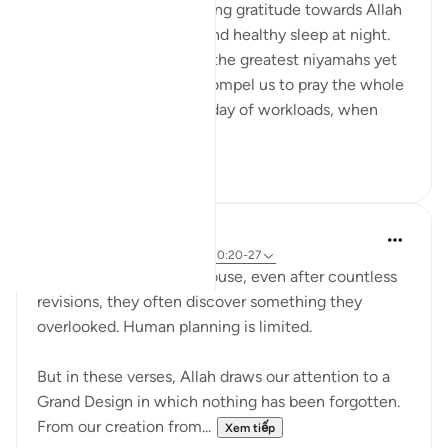
We often overlook showing gratitude towards Allah
for granting us a sound and healthy sleep at night.
Undoubtedly it is one of the greatest niyamahs yet
neglected. Allah didn't compel us to pray the whole
night. After a long tiring day of workloads, when
you...
Xem tiếp
7
0
Salihu Abba
9 tuần trước
·
Tham chiếu
ayah 30:20-27
When a person plans a house, even after countless
revisions, they often discover something they
overlooked. Human planning is limited.
But in these verses, Allah draws our attention to a
Grand Design in which nothing has been forgotten.
From our creation from...
Xem tiếp