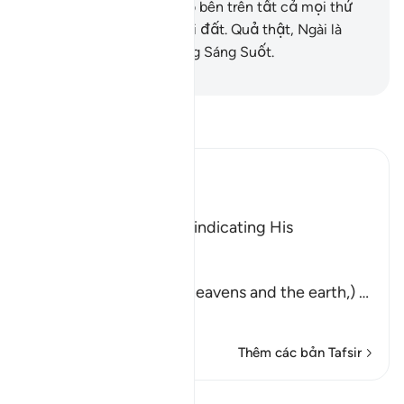
đơn giản, và Ngài tối cao bên trên tất cả mọi thứ
trong các tầng trời và trái đất. Quả thật, Ngài là
Đấng Quyền Năng, Đấng Sáng Suốt.
-
Ruwwad Center
Đọc Tafsir
Ibn Kathir (Abridged)
وَمِنْ ءَايَـتِهِ
(And among His signs) indicating His
magnificent power.
خَلَقَ السَّمَـوَتِ وَالأَرْضَ
(is the creation of the heavens and the earth,)
…
Đọc thêm
Thêm các bản Tafsir
Bài học