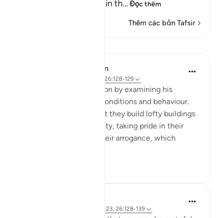
His people used to live in th
…
Đọc thêm
Thêm các bản Tafsir
Bài học
In the Shade of the Quran
31 tuần trước
·
Tham chiếu
ayah 26:128-129
Hud follows his declaration by examining his
people's own particular conditions and behaviour.
He criticizes the fact that they build lofty buildings
to demonstrate their ability, taking pride in their
wealth. He denounces their arrogance, which
results from t...
Xem tiếp
0
0
Hammad Fahim
2 năm trước
·
Tham chiếu
ayah 3:23, 26:128-139