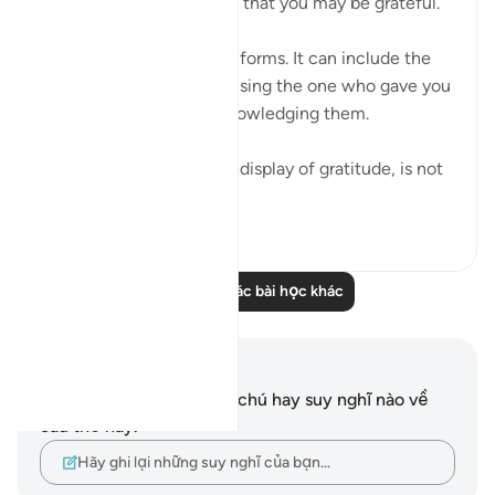
So be mindful of Allah so that you may be grateful.
Gratitude can take many forms. It can include the
expression of thanks, praising the one who gave you
these blessings and acknowledging them.
But perhaps the greatest display of gratitude, is not
simply to...
Xem tiếp
16
4
Đọc thêm các bài học khác
Ghi chú và suy ngẫm
Bạn không có bất kỳ ghi chú hay suy nghĩ nào về
câu thơ này.
Hãy ghi lại những suy nghĩ của bạn…