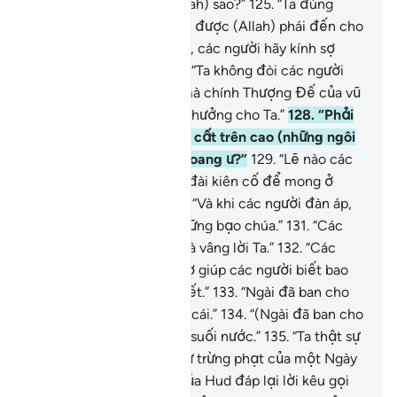
“Các người không sợ (Allah) sao?”
125
.
“Ta đúng
thực là Thiên Sứ đáng tin được (Allah) phái đến cho
các người.”
126
.
“Thế nên, các người hãy kính sợ
Allah và vâng lời Ta.”
127
.
“Ta không đòi các người
trả thù lao cho việc đó mà chính Thượng Đế của vũ
trụ và vạn vật loài sẽ ân thưởng cho Ta.”
128
.
“Phải
chăng các người đã xây cất trên cao (những ngôi
nhà kiên cố) để khoe khoang ư?”
129
.
“Lẽ nào các
người xây cất những lâu đài kiên cố để mong ở
trong đó vĩnh viễn?”
130
.
“Và khi các người đàn áp,
các người đàn áp như những bạo chúa.”
131
.
“Các
người hãy kính sợ Allah và vâng lời Ta.”
132
.
“Các
người hãy sợ Đấng đã trợ giúp các người biết bao
thiên ân mà các người biết.”
133
.
“Ngài đã ban cho
các người gia súc và con cái.”
134
.
“(Ngài đã ban cho
các người) vườn tược và suối nước.”
135
.
“Ta thật sự
lo sợ cho các người về sự trừng phạt của một Ngày
Vĩ Đại.”
136
.
(Đám dân của Hud đáp lại lời kêu gọi