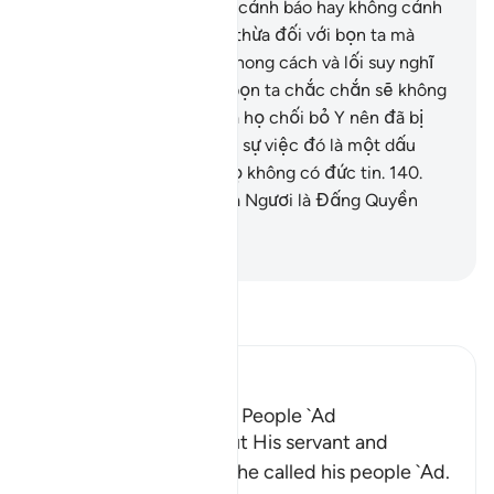
của Y), nói: “Dù ngươi có cảnh báo hay không cảnh
báo, điều đó cũng bằng thừa đối với bọn ta mà
thôi.”
137
.
“Đây đúng là phong cách và lối suy nghĩ
của người xưa.”
138
.
“Và bọn ta chắc chắn sẽ không
bị trừng phạt.”
139
.
Thế là họ chối bỏ Y nên đã bị
tiêu diệt. Quả thật, trong sự việc đó là một dấu
hiệu, nhưng đa số bọn họ không có đức tin.
140
.
Quả thật Thượng Đế của Ngươi là Đấng Quyền
Lực, Nhân Từ.
-
Ruwwad Center
Đọc Tafsir
Ibn Kathir (Abridged)
Hud's preaching to His People `Ad
Here Allah tells us about His servant and
Messenger Hud, when he called his people `Ad.