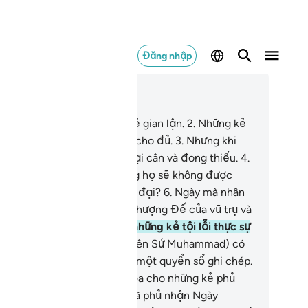
Đăng nhập
c trong ngữ cảnh
ơng 83, Trang 588, Juz 30
Thật khốn thay cho những kẻ gian lận.
2
.
Những kẻ
 khi nhận của người thì đòi cho đủ.
3
.
Nhưng khi
ng hoặc cân cho người thì lại cân và đong thiếu.
4
.
 phải những kẻ đó nghĩ rằng họ sẽ không được
ục sinh?
5
.
Cho một Ngày vĩ đại?
6
.
Ngày mà nhân
ại sẽ đứng trình diện trước Thượng Đế của vũ trụ và
n vật.
7
.
Không. Hồ sơ của những kẻ tội lỗi thực sự
m trong Sijjin.
8
.
Ngươi (Thiên Sứ Muhammad) có
t Sijjin là gì không?
9
.
Đó là một quyển sổ ghi chép.
.
Ngày đó sẽ là một thảm họa cho những kẻ phủ
ận (sự thật).
11
.
Những kẻ đã phủ nhận Ngày