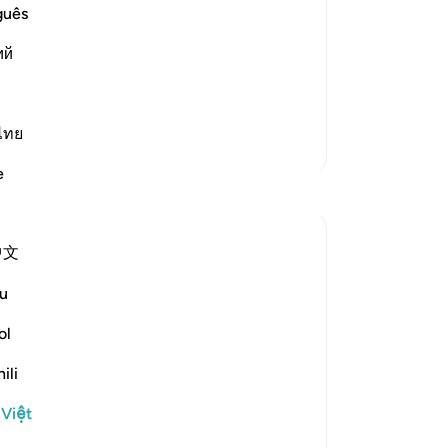
Th
guês
nh
.) meaning, that their final destination
ий
Kh
ed from the word prison (Sijn), and here
nh
hơ
là
ไทย
Thêm các bản Tafsir
ch
e
ch
Suy ngẫm
Ng
mà
Aaisha Shahany
中文
-
R
6 năm trước
·
Tham chiếu
ayah 83:7-9, 36:12
The record book of our deeds is
u
something from the knowledge of unseen
Gh
ol
we believe in. Our ultimate goal is to
Bạ
perfect its records thus we are not held at
th
ili
the questioning phase in the aakhirah.
Now, just think about the devices we are
 Việt
holding in our hands as a ...
Xem tiếp