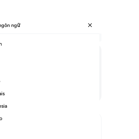
ngôn ngữ
Đăng nhập
Đọ
h
Chư
1
.
ﱊ
ﱋ
ﱌ
ﱍ
ﱎ
ﱏ
ﱐ
mà
đo
 trong Sijjin.
Có
ف
ph
Tiếp tục đọc
is
lo
vạ
esia
nằ
biế
no
10
happens to Them
nh