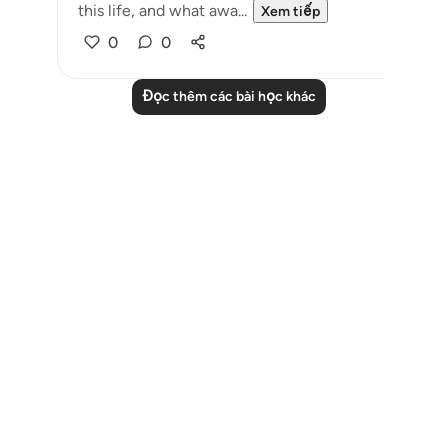
this life, and what awa...
Xem tiếp
0
0
Đọc thêm các bài học khác
Notes
placeholders
close