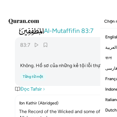
Chọn 
083
كلا ان كتاب الفجار لفي سجين ٧
Al-Mutaffifin
83:7
Englis
83:7
العربية
বাংলা
Không. Hồ sơ của những kẻ tội lỗi thực sự nằm
ارسی
Từng từ một
França
Đọc Tafsir
Indon
Italia
Ibn Kathir (Abridged)
Dutch
The Record of the Wicked and some of what 