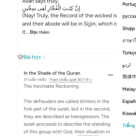
Allah says truly,
Portu
إِنَّ كِتَـبَ الْفُجَّارِ لَفِى سِجِّينٍ
(Nay! Truly, the Record of the wicked is in Sijjin
русск
and their abode will be in Sijjin, which is deriv
Shqip
it
…
Đọc thêm
ภาษา
Türkç
Bài học
اردو
In the Shade of the Quran
简体
31 tuần trước
·
Tham chiếu
ayah 83:7-8
The Inevitable Reckoning
Melay
Españ
The defrauders are called stinters in the
first part of the surah, but in the second,
Kiswah
they are described as transgressors. The
surah proceeds to describe the standing
Tiếng
of this group with God, their situation in