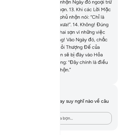
ưởng Phạt.
12
.
Không ai phủ nhận Ngày đó ngoại trừ
ững kẻ tội lỗi vượt quá giới hạn.
13
.
Khi các Lời Mặc
ải của TA được đọc lên, kẻ phủ nhận nói: “Chỉ là
ững câu chuyện của thời xa xưa!”.
14
.
Không! Đúng
n, trái tim của chúng đã bị chai sạn vì những việc
m xấu xa của chúng.
15
.
Không! Vào Ngày đó, chắc
ắn chúng sẽ bị che khuất khỏi Thượng Đế của
úng.
16
.
Rồi chúng chắc chắn sẽ bị đày vào Hỏa
ục.
17
.
Rồi sẽ có lời bảo chúng: “Đây chính là điều
 các ngươi đã thường phủ nhận.”
uwwad Center
i chú và suy ngẫm
n không có bất kỳ ghi chú hay suy nghĩ nào về câu
ơ này.
Hãy ghi lại những suy nghĩ của bạn…