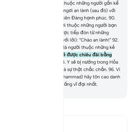
nếu người chết là người thuộc những người gần kề
(nơi Allah),
89
.
Y sẽ nghỉ ngơi an lành (sau đó) với
phần bổng lộc tốt nơi Thiên Đàng hạnh phúc.
90
.
Nếu (người chết) là người thuộc những người bạn
của tay phải,
91
.
(Y sẽ được tiếp đón từ những
người bạn của tay phải (với lời): “Chào an lành!”
92
.
Nhưng nếu (người chết) là người thuộc những kẻ
phủ nhận, lạc lối,
93
.
Y sẽ được chiêu đãi bằng
một loại nước cực sôi.
94
.
Y sẽ bị nướng trong Hỏa
Ngục.
95
.
Quả thật, đây là sự thật chắc chắn.
96
.
Vì
vậy, Ngươi (Thiên Sứ Muhammad) hãy tôn cao danh
Thượng Đế của Ngươi, Đấng vĩ đại nhất.
-
Ruwwad Center
Đọc Tafsir
Ibn Kathir (Abridged)