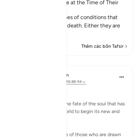
The Condition of People at the Time of Their
Death
These are the three types of conditions that
people face upon their death. Either they are
among the
…
Đọc thêm
Thêm các bản Tafsir
Bài học
In the Shade of the Quran
31 tuần trước
·
Tham chiếu
ayah 56:88-94
The Final Destination
The surah now explains the fate of the soul that has
turned its back on this world to begin its new and
permanent life:
If that dying person is one of those who are drawn