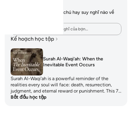
Ghi chú và suy ngẫm
Bạn không có bất kỳ ghi chú hay suy nghĩ nào về
câu thơ này.
Hãy ghi lại những suy nghĩ của bạn…
Kế hoạch học tập
Surah Al-Waqi‘ah: When the
Inevitable Event Occurs
Surah Al-Waqi'ah is a powerful reminder of the
realities every soul will face: death, resurrection,
judgment, and eternal reward or punishment. This 7…
Bắt đầu học tập