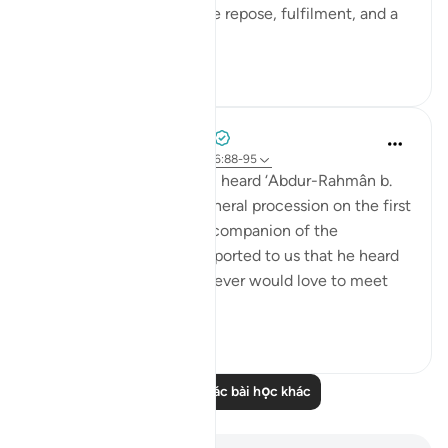
close to God, he will have repose, fulfilment, and a
garden of bl...
Xem tiếp
1
0
Prophetic Commentary
7 năm trước
·
Tham chiếu
ayah 56:88-95
‘Atâ’ b. as-Sâ’ib narrates: I heard ‘Abdur-Rahmân b.
Abu Layla say during a funeral procession on the first
day that I met him: 'This companion of the
Messenger of Allah ﷺ reported to us that he heard
the Prophet ﷺ say: ‘Whoever would love to meet
Allah (Might...
Xem tiếp
5
1
Đọc thêm các bài học khác