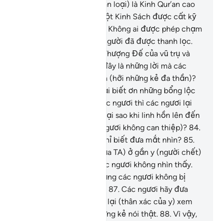
các ngươi nghe – hỡi nhân loại) là Kinh Qur’an cao
quý.
78
.
Nó nằm trong một Kinh Sách được cất kỹ
(Lawhu-Al-Mahfuzh).
79
.
Không ai được phép chạm
vào Nó ngoại trừ những người đã được thanh lọc.
80
.
Một sự mặc khải từ Thượng Đế của vũ trụ và
vạn vật.
81
.
Phải chăng đây là những lời mà các
ngươi thờ ơ và bàng quan (hỡi những kẻ đa thần)?
82
.
Thay vì các ngươi phải biết ơn những bổng lộc
(mà Allah) đã ban cho các ngươi thì các ngươi lại
quên ơn (Ngài).
83
.
Vậy tại sao khi linh hồn lên đến
cổ họng (lúc chết, các ngươi không can thiệp)?
84
.
(Sao lúc đó) các ngươi chỉ biết đưa mắt nhìn?
85
.
TA (và các Thiên Thần của TA) ở gần y (người chết)
hơn các ngươi, nhưng các ngươi không nhìn thấy.
86
.
Nếu các ngươi cho rằng các ngươi không bị
phán xét và thưởng phạt,
87
.
Các ngươi hãy đưa
(hồn của người chết) trở lại (thân xác của y) xem
nào nếu các ngươi là những kẻ nói thật.
88
.
Vì vậy,