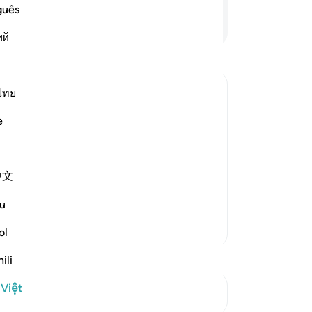
th
guês
Mu
Tiếp tục đọc
ий
lu
kê
th
-
R
ไทย
e
Gh
hat he sends the winds to drive the
Bạ
ere nothing grows, land which is dry,
th
中文
u
Thêm các bản Tafsir
ol
ili
 Việt
Xem các điểm giao nhau