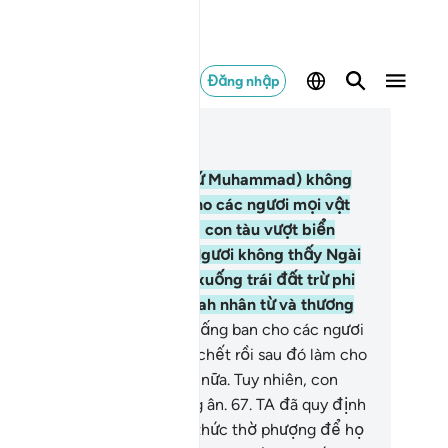
Đăng nhập
c trong ngữ cảnh
ơng 22, Trang 340, Juz 17
.
Lẽ nào Ngươi (hỡi Thiên Sứ Muhammad) không
ấy rằng Allah đã chế ngự cho các ngươi mọi vật
ong trái đất cũng như những con tàu vượt biển
eo lệnh của Ngài?! Lẽ nào Ngươi không thấy Ngài
ữ bầu trời không cho nó rơi xuống trái đất trừ phi
ài cho phép?! Quả thật, Allah nhân từ và thương
 loài người.
66
.
Và Ngài là Đấng ban cho các ngươi
 sống rồi làm cho các ngươi chết rồi sau đó làm cho
c ngươi sống trở lại một lần nữa. Tuy nhiên, con
ười thực sự là những kẻ vong ân.
67
.
TA đã quy định
o mỗi cộng đồng một nghi thức thờ phượng để họ