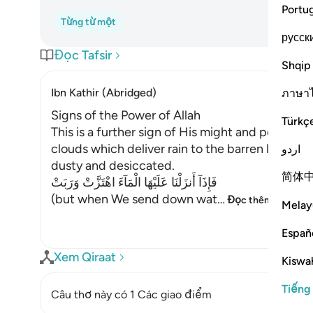
Portu
Từng từ một
русск
Đọc Tafsir
Shqip
Ibn Kathir (Abridged)
ภาษา
Signs of the Power of Allah
Türkç
This is a further sign of His might and power; t
clouds which deliver rain to the barren land wh
اردو
dusty and desiccated.
简体
فَإِذَآ أَنزَلْنَا عَلَيْهَا الْمَآءَ اهْتَزَّتْ وَرَبَتْ
(but when We send down wat
…
Đọc thêm
Melay
Españ
Xem Qiraat
Kiswah
Tiếng
Câu thơ này có 1 Các giao điểm