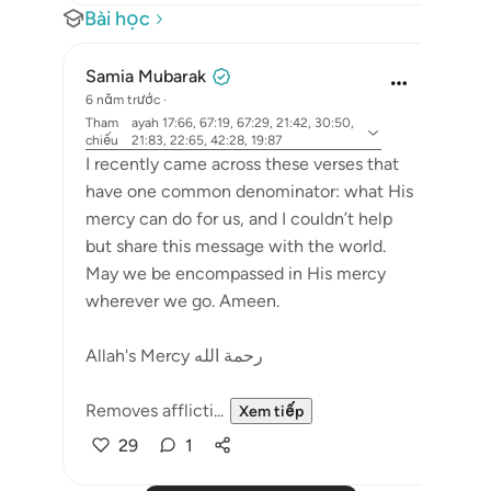
Bài học
Samia Mubarak
6 năm trước
·
Tham
ayah 17:66, 67:19, 67:29, 21:42, 30:50,
chiếu
21:83, 22:65, 42:28, 19:87
I recently came across these verses that
have one common denominator: what His
mercy can do for us, and I couldn’t help
but share this message with the world.
May we be encompassed in His mercy
wherever we go. Ameen.
Allah's Mercy رحمة الله
Removes afflicti...
Xem tiếp
29
1