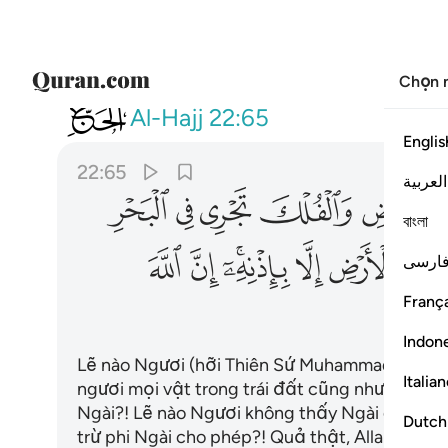
Chọn 
022
الم تر ان الله سخر لكم ما في الا
Al-Hajj
22:65
Englis
22:65
العربية
ﱉ
ﱊ
ﱋ
ﱌ
ﱍ
বাংলা
ﱓ
ﱔ
ﱕ
ﱖﱗ
ﱘ
ﱙ
ارسی
França
Indon
Lẽ nào Ngươi (hỡi Thiên Sứ Muhammad) không
Italia
ngươi mọi vật trong trái đất cũng như những 
Ngài?! Lẽ nào Ngươi không thấy Ngài giữ bầu 
Dutch
trừ phi Ngài cho phép?! Quả thật, Allah nhân t