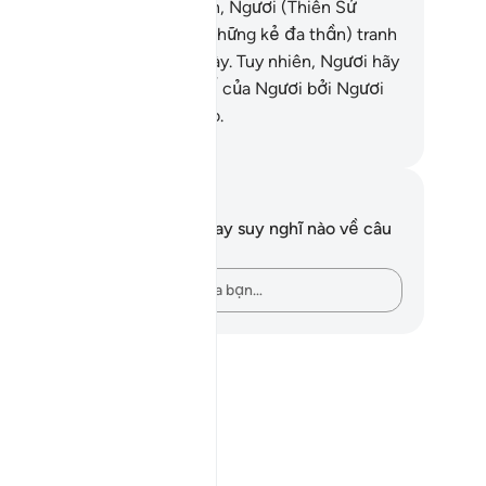
eo đó mà thực hiện. Cho nên, Ngươi (Thiên Sứ
hammad) chớ để cho họ (những kẻ đa thần) tranh
ận với Ngươi trong sự việc này. Tuy nhiên, Ngươi hãy
u gọi họ đến với Thượng Đế của Ngươi bởi Ngươi
ực sự đang ở trên Chính Đạo.
uwwad Center
i chú và suy ngẫm
n không có bất kỳ ghi chú hay suy nghĩ nào về câu
ơ này.
Hãy ghi lại những suy nghĩ của bạn…