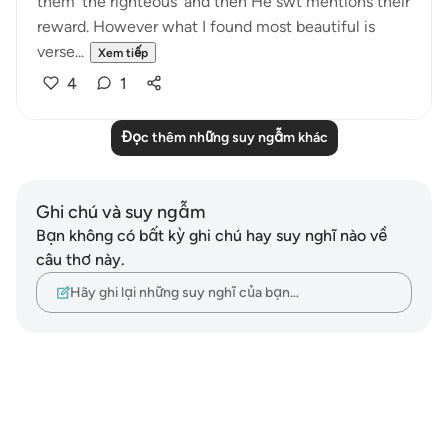
them ‘the righteous’ and then He swt mentions their
reward. However what I found most beautiful is
verse...
Xem tiếp
4
1
Đọc thêm những suy ngẫm khác
Ghi chú và suy ngẫm
Bạn không có bất kỳ ghi chú hay suy nghĩ nào về
câu thơ này.
Hãy ghi lại những suy nghĩ của bạn…