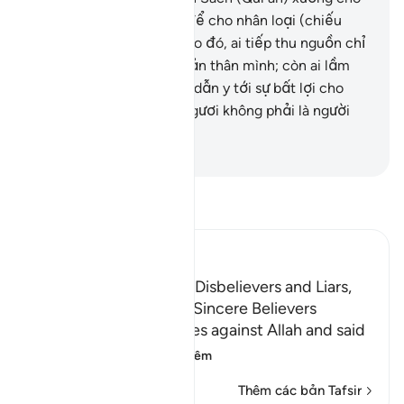
Ngươi (hỡi Thiên Sứ) là để cho nhân loại (chiếu
theo) chân lý trong Nó. Do đó, ai tiếp thu nguồn chỉ
đạo thì y được lợi cho bản thân mình; còn ai lầm
lạc thì sự lầm lạc đó chỉ dẫn y tới sự bất lợi cho
bản thân y mà thôi. Và Ngươi không phải là người
quản lý trông coi họ.
-
Ruwwad Center
Đọc Tafsir
Ibn Kathir (Abridged)
The Punishment of the Disbelievers and Liars,
and the Reward of the Sincere Believers
The idolators uttered lies against Allah and said
that there were
…
Đọc thêm
Thêm các bản Tafsir