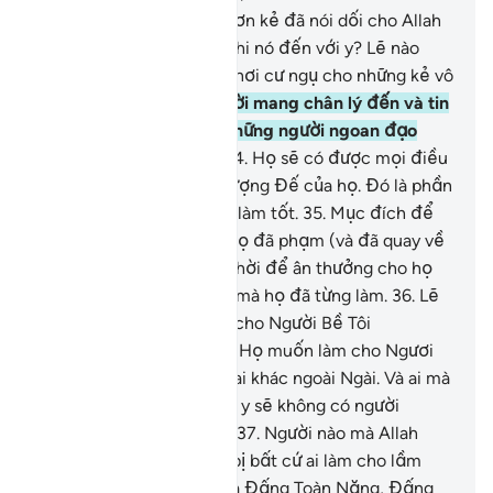
32
.
Vậy còn ai sai quấy hơn kẻ đã nói dối cho Allah
và đã phủ nhận chân lý khi nó đến với y? Lẽ nào
Hỏa Ngục không phải là nơi cư ngụ cho những kẻ vô
đức tin?!
33
.
Những người mang chân lý đến và tin
nơi nó, họ đích thực là những người ngoan đạo
(ngay chính, sợ Allah).
34
.
Họ sẽ có được mọi điều
mà họ ước muốn nơi Thượng Đế của họ. Đó là phần
thưởng của những người làm tốt.
35
.
Mục đích để
Allah xóa các tội lỗi mà họ đã phạm (và đã quay về
sám hối với Ngài) đồng thời để ân thưởng cho họ
bởi những điều tốt nhất mà họ đã từng làm.
36
.
Lẽ
nào Allah không đủ giúp cho Người Bề Tôi
(Muhammad) của Ngài?! Họ muốn làm cho Ngươi
(hỡi Thiên Sứ) sợ những ai khác ngoài Ngài. Và ai mà
Allah làm cho lầm lạc thì y sẽ không có người
hướng dẫn đúng đường.
37
.
Người nào mà Allah
hướng dẫn thì sẽ không bị bất cứ ai làm cho lầm
lạc. Lẽ nào Allah không là Đấng Toàn Năng, Đấng