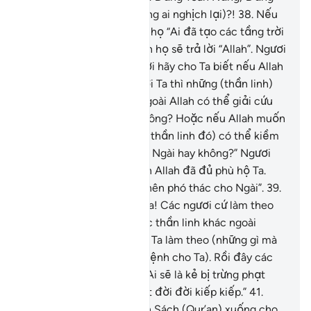
Báo Thù (trừng phạt những ai nghịch lại)?!
38
.
Nếu
Ngươi (hỡi Thiên Sứ) hỏi họ “Ai đã tạo các tầng trời
và trái đất” thì chắc chắn họ sẽ trả lời “Allah”. Ngươi
hãy nói với họ: “Các ngươi hãy cho Ta biết nếu Allah
muốn tai họa xảy đến với Ta thì những (thần linh)
mà các ngươi khấn vái ngoài Allah có thể giải cứu
Ta khỏi tai họa đó hay không? Hoặc nếu Allah muốn
thương xót Ta thì (những thần linh đó) có thể kiềm
hãm lòng thương xót của Ngài hay không?” Ngươi
hãy nói với họ: “Một mình Allah đã đủ phù hộ Ta.
Những ai tin cậy (Allah) nên phó thác cho Ngài”.
39
.
Ngươi hãy nói: “Hỡi dân ta! Các ngươi cứ làm theo
con đường (thờ cúng các thần linh khác ngoài
Allah) của các ngươi còn Ta làm theo (những gì mà
Thượng Đế của Ta đã ra lệnh cho Ta). Rồi đây các
ngươi sẽ sớm biết:”
40
.
“Ai sẽ là kẻ bị trừng phạt
nhục nhã và bị trừng phạt đời đời kiếp kiếp.”
41
.
Quả thật, TA đã ban Kinh Sách (Qur’an) xuống cho