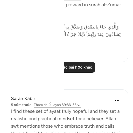
Allah promises an amazing reward in surah al-Zumar
when He says:
وَالَّذِي جَاءَ بِالصِّدْقِ وَصَدَّقَ بِهِ ۙ أُولَـٰئِكَ هُمُ الْمُتَّقُونَ * لَهُم مَّا
يَشَاءُونَ عِندَ رَبِّهِمْ ۚ ذَٰلِكَ جَزَاءُ الْمُحْسِنِينَ * لِيُكَفِّرَ اللَّـهُ عَنْهُمْ
أَسْوَأَ ...
Xem tiếp
4
0
Đọc thêm các bài học khác
Suy ngẫm
Sarah Kabir
5 năm trước
·
Tham chiếu
ayah 39:33-35
I find these set of ayaat truly hopeful and they set a
realistic and practical mindset for a believer. Allah
swt mentions those who embrace truth and calls