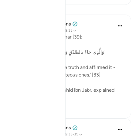
Bài học
Tulayhah Tafsir Translations
2 năm trước
·
Tham chiếu
ayah 39:33
Allah says in surah al-Zumar [39]:
[وَالَّذِي جَاءَ بِالصِّدْقِ وَصَدَّقَ بِهِ ۙ أُولَٰئِكَ هُمُ الْمُتَّقُونَ]
'One who has brought the truth and affirmed it -
those people are the righteous ones.' [33]
One of the tabi'oon, Mujahid ibn Jabr, explained
this...
Xem tiếp
4
3
Tulayhah Tafsir Translations
3 năm trước
·
Tham chiếu
ayah 39:33-35