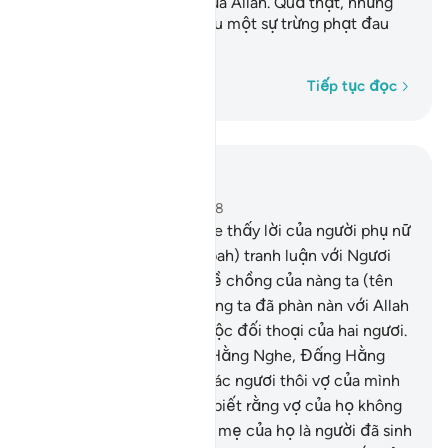
Ngài. Và đó là giới hạn của Allah. Quả thật, những
kẻ vô đức tin sẽ phải chịu một sự trừng phạt đau
đớn.
Từng từ một
Tiếp tục đọc
Đọc trong ngữ cảnh
Chương 58, Trang 542, Juz 28
1
.
Quả thật, Allah đã nghe thấy lời của người phụ nữ
(tên Khawlah bint Tha’labah) tranh luận với Ngươi
(Thiên Sứ Muhammad) về chồng của nàng ta (tên
Aws bin As-Samit), và nàng ta đã phàn nàn với Allah
và Allah đã nghe thấy cuộc đối thoại của hai ngươi.
Thật vậy, Allah là Đấng Hằng Nghe, Đấng Hằng
Thấy.
2
.
Những ai trong các ngươi thôi vợ của mình
theo lối Zhihar[1] thì hãy biết rằng vợ của họ không
phải là mẹ của họ. Bởi lẽ mẹ của họ là người đã sinh