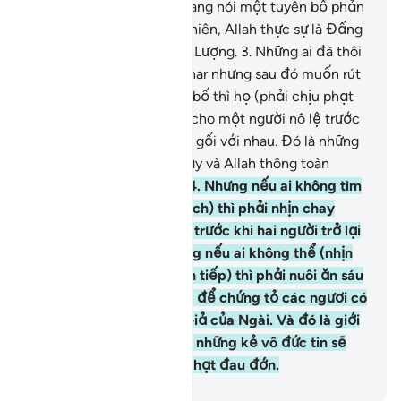
đẻ ra họ. Quả thật, họ đang nói một tuyên bố phản
cảm và sai sự thật. Tuy nhiên, Allah thực sự là Đấng
Hằng Tha Thứ, Đấng Độ Lượng.
3
.
Những ai đã thôi
vợ của mình theo lối Zhihar nhưng sau đó muốn rút
lại những gì họ đã tuyên bố thì họ (phải chịu phạt
bằng cách) chuộc tự do cho một người nô lệ trước
khi hai người trở lại chăn gối với nhau. Đó là những
gì các ngươi được răn dạy và Allah thông toàn
những gì các ngươi làm.
4
.
Nhưng nếu ai không tìm
thấy (nô lệ để phóng thích) thì phải nhịn chay
trong hai tháng liên tiếp trước khi hai người trở lại
chăn gối với nhau. Nhưng nếu ai không thể (nhịn
chay trong hai tháng liên tiếp) thì phải nuôi ăn sáu
mươi người nghèo. Đó là để chứng tỏ các ngươi có
đức tin nơi Allah và Sứ Giả của Ngài. Và đó là giới
hạn của Allah. Quả thật, những kẻ vô đức tin sẽ
phải chịu một sự trừng phạt đau đớn.
-
Ruwwad Center