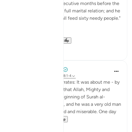
fast instead for two consecutive months before the
couple may resume their full marital relation; and he
who is unable to do it shall feed sixty needy people."
(Verse 4)
This is followed b...
Xem tiếp
0
0
Prophetic Commentary
8 năm trước
·
Tham chiếu
ayah 58:1-4
Khawlah bt. Tha‘labah narrates: It was about me - by
Allah - and Aws b. Sâmit that Allah, Mighty and
Majestic, revealed the beginning of Surah al-
Mujâdilah. I was with him, and he was a very old man
who became ill-mannered and miserable. One day
he came to me ...
Xem tiếp
1
0