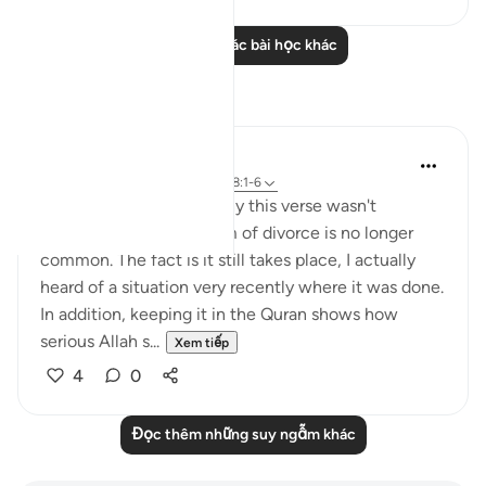
Đọc thêm các bài học khác
Suy ngẫm
tareq abed
7 năm trước
·
Tham chiếu
ayah 58:1-6
Someone once asked why this verse wasn't
abrogated since this form of divorce is no longer
common. The fact is it still takes place, I actually
heard of a situation very recently where it was done.
In addition, keeping it in the Quran shows how
serious Allah s...
Xem tiếp
4
0
Đọc thêm những suy ngẫm khác