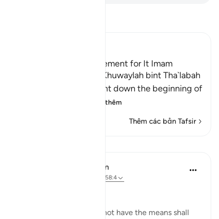
Đọc Tafsir
Ibn Kathir (Abridged)
Az-Zihar and the Atonement for It Imam
Ahmad recorded that Khuwaylah bint Tha`labah
said, "By Allah! Allah sent down the beginning of
Surat Al-Mujadila
…
Đọc thêm
Thêm các bản Tafsir
Bài học
In the Shade of the Quran
31 tuần trước
·
Tham chiếu
ayah 58:4
The surah here states:
"However, he who does not have the means shall