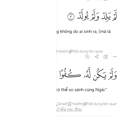
ﱉ
ﱊ
م يلد ولم يولد ٣
ﱋ
ﱌ
ﱍ
َمْ يَلِدْ وَلَمْ يُولَدْ ٣
“Ngài không sinh ra ai và cũng không do ai sinh ra, (mà là
Đấng Tạo Hóa).”
Tafsirs
Bài học
Suy ngẫm
Hadith
Nội dung liên quan
112:4
ﱎ
ﱏ
لم يكن له كفوا احد ٤
ﱐ
ﱑ
ﱒ
ﱓ
َلَمْ يَكُن لَّهُۥ كُفُوًا أَحَدٌۢ ٤
“Và không có một ai (cái gì) có thể so sánh cùng Ngài.”
Tafsirs
Bài học
Suy ngẫm
Qiraat
Hadith
Nội dung liên qua
Hết chương
Tiếp tục đọc