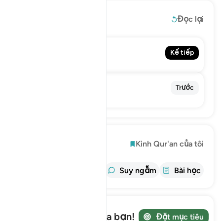
Đọc thêm
Đọc lại
113. Al-Falaq
Kế tiếp
The Daybreak
111. Al-Masad
Trước
The Palm Fiber
Khám phá
Kinh Qur'an của tôi
thông tin
Tafsir
Suy ngẫm
Bài học
Ghi lại hành trình của bạn!
Đặt mục tiêu