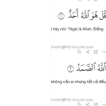
ﱁ
ﱂ
ل هو الله احد ١
ﱃ
ﱄ
ﱅ
ُلْ هُوَ ٱللَّهُ أَحَدٌ ١
Ngươi (Thiên Sứ Muhammad) hãy nói: “Ngài là Allah, Đấng
Duy Nhất.”
Tafsirs
Bài học
Suy ngẫm
Hadith
Nội dung liên quan
112:2
ﱆ
لله الصمد ٢
ﱇ
ﱈ
للَّهُ ٱلصَّمَدُ ٢
“Allah là Đấng Tự Hữu (Ngài không cần ai nhưng tất cả đều
cần Ngài).”
Tafsirs
Bài học
Suy ngẫm
Hadith
Nội dung liên quan
112:3