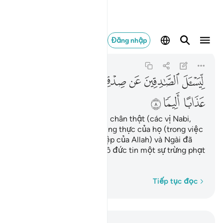
ليسال الصادقين عن صد
Đăng nhập
Al-Ahzab
33:8
33:8
ﱔ
ﱕ
ﱖ
ﱗﱘ
ﱙ
ﱚ
ﱛ
ﱜ
ﱝ
Để Ngài hỏi những người chân thật (các vị Nabi,
các vị Thiên Sứ) về sự trung thực của họ (trong việc
rao truyền Bức Thông Điệp của Allah) và Ngài đã
chuẩn bị cho những kẻ vô đức tin một sự trừng phạt
đau đớn.
Từng từ một
Tiếp tục đọc