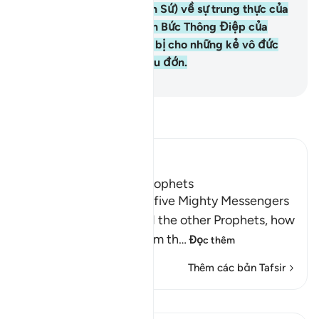
(các vị Nabi, các vị Thiên Sứ) về sự trung thực của
họ (trong việc rao truyền Bức Thông Điệp của
Allah) và Ngài đã chuẩn bị cho những kẻ vô đức
tin một sự trừng phạt đau đớn.
-
Ruwwad Center
Đọc Tafsir
Ibn Kathir (Abridged)
The Covenant of the Prophets
Allah tells us about the five Mighty Messengers
with strong resolve and the other Prophets, how
He took a covenant from th
…
Đọc thêm
Thêm các bản Tafsir
Bài học