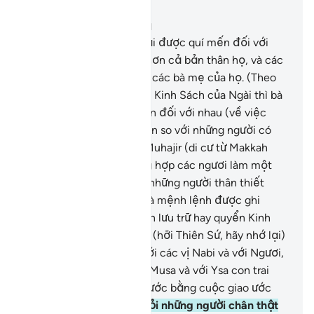
Đọc trong ngữ cảnh
Chương 33, Trang 419, Juz 21
6
.
Nabi (Muhammad) phải được quí mến đối với
những người có đức tin hơn cả bản thân họ, và các
bà vợ của Y được xem là các bà mẹ của họ. (Theo
sắc lệnh của Allah) trong Kinh Sách của Ngài thì bà
con ruột thịt được ưu tiên đối với nhau (về việc
hưởng gia tài thừa kế) hơn so với những người có
đức tin và những người Muhajir (di cư từ Makkah
đến Madinah), trừ trường hợp các ngươi làm một
hành động tử tế đối với những người thân thiết
nhất của các ngươi. Đó là mệnh lệnh được ghi
trong Kinh Sách (Văn bản lưu trữ hay quyển Kinh
Mẹ ở nơi Allah).
7
.
Ngươi (hỡi Thiên Sứ, hãy nhớ lại)
khi TA (Allah) giao ước với các vị Nabi và với Ngươi,
với Nuh, với Ibrahim, với Musa và với Ysa con trai
của Maryam, TA đã giao ước bằng cuộc giao ước
trịnh trọng.
8
.
Để Ngài hỏi những người chân thật