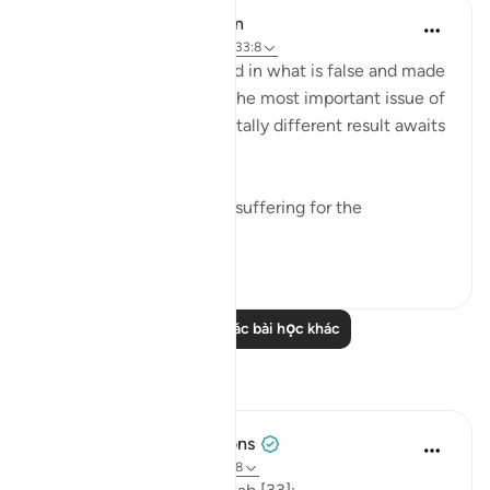
In the Shade of the Quran
31 tuần trước
·
Tham chiếu
ayah 33:8
As for those who believed in what is false and made
false claims concerning the most important issue of
all, the issue of faith, a totally different result awaits
them:
"He has prepared painful suffering for the
unbelievers." (Verse 8)
0
0
Đọc thêm các bài học khác
Suy ngẫm
Tulayhah Tafsir Translations
năm ngoái
·
Tham chiếu
ayah 33:8