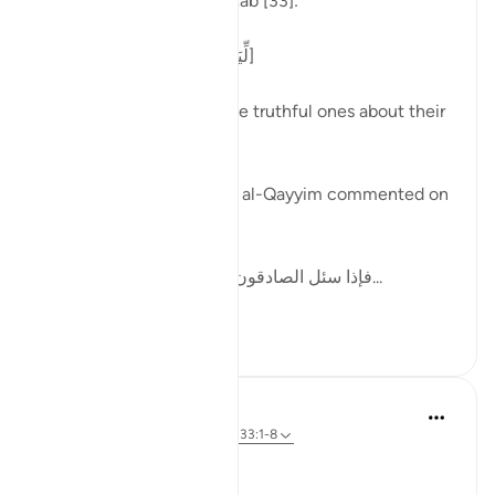
Allah says in surah al-Ahzab [33]:
[لِّيَسْأَلَ الصَّادِقِينَ عَن صِدْقِهِمْ]
'That He may question the truthful ones about their
truthfulness.' [8]
In one of his writings, ibn al-Qayyim commented on
this by writing:
[فإذا سئل الصادقون وحوسبوا على صدقهم، ف...
Xem tiếp
12
2
Dr Maryam Fayyaz
48 tuần trước
·
Tham chiếu
ayah 33:1-8
Bismillah