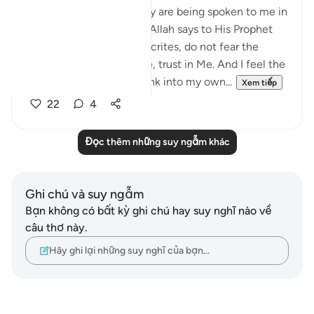
I hear the verses as if they are being spoken to me in
the stillness of Madinah. Allah says to His Prophet
ﷺ: do not obey the hypocrites, do not fear the
disbelievers, fear only Me, trust in Me. And I feel the
weight of those words sink into my own...
Xem tiếp
22
4
Đọc thêm những suy ngẫm khác
Ghi chú và suy ngẫm
Bạn không có bất kỳ ghi chú hay suy nghĩ nào về
câu thơ này.
Hãy ghi lại những suy nghĩ của bạn…