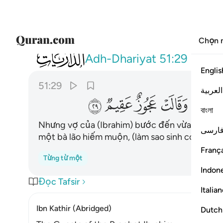
Chọn 
051
فاقبلت امراته في صرة فصكت وجهها وقالت عج
Adh-Dhariyat
51:29
Englis
51:29
العربية
ﳙ
ﳚ
ﳛ
ﳜ
বাংলা
Nhưng vợ của (Ibrahim) bước đến vừa lấy tay đ
ارسی
một bà lão hiếm muộn, (làm sao sinh con được
França
Từng từ một
Indon
Đọc Tafsir
Italia
Ibn Kathir (Abridged)
Dutch