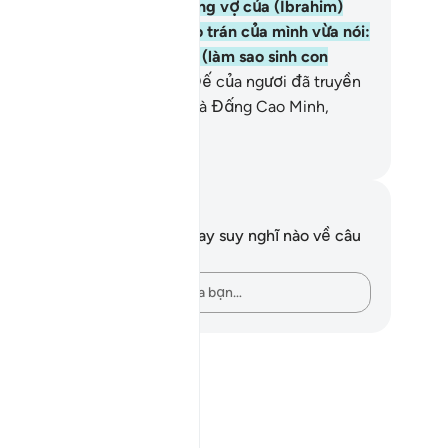
 con trai hiểu biết.
29
.
Nhưng vợ của (Ibrahim)
ớc đến vừa lấy tay đập vào trán của mình vừa nói:
ôi là một bà lão hiếm muộn, (làm sao sinh con
ợc)?”
30
.
Họ nói: “Thượng Đế của ngươi đã truyền
ng như thế. Quả thật, Ngài là Đấng Cao Minh,
ng Toàn Tri.”
uwwad Center
i chú và suy ngẫm
n không có bất kỳ ghi chú hay suy nghĩ nào về câu
ơ này.
Hãy ghi lại những suy nghĩ của bạn…