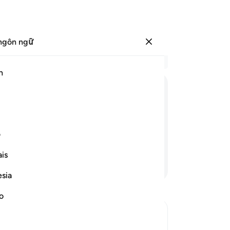
ngôn ngữ
Đăng nhập
Đọ
h
Chư
24
ﳓ
ﳔ
ﳕ
ﳖ
ﳗ
ﳘ
ch
và
ập vào trán của mình vừa nói: “Tôi là
đá
ف
)?”
nh
is
(I
Tiếp tục đọc
ma
esia
đặt
kh
no
lo 
“N