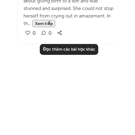
about giving birth to a son and was
stunned and surprised. She could not stop
herself from crying out in amazement. In
th...
Xem tiếp
0
0
Đọc thêm các bài học khác
Notes
placeholders
close