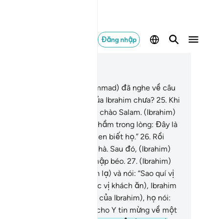
Đăng nhập
c trong ngữ cảnh
ơng 51, Trang 521, Juz 26
.
Ngươi (hỡi Thiên Sứ Muhammad) đã nghe về câu
uyện các vị khách vinh dự của Ibrahim chưa?
25
.
Khi
o gặp (Ibrahim), họ lên tiếng chào Salam. (Ibrahim)
p lại lời chào Salam (và nói thầm trong lòng: Đây là
ững người lạ, mình không quen biết họ.”
26
.
Rồi
brahim) quay vào gặp người nhà. Sau đó, (Ibrahim)
ng ra một con bê (nướng) mập béo.
27
.
(Ibrahim)
 nó trước mặt (các vị khách lạ) và nói: “Sao quí vị
ông ăn?”
28
.
(Không thấy các vị khách ăn), Ibrahim
sợ trong lòng. (Thấy vẻ lo sợ của Ibrahim), họ nói:
gươi đừng lo sợ!” Và họ báo cho Y tin mừng về một