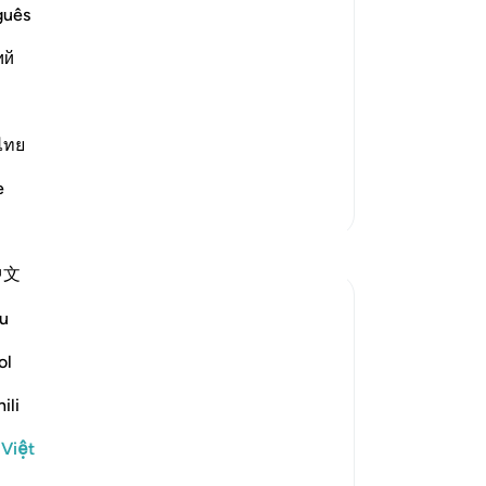
đứa
guês
 Al-Hijr. Allah said,
bư
ий
“T
ests of Ibrahim), whom Ibrahim honored
đư
đú
Đấ
ไทย
-
R
e
Thêm các bản Tafsir
Gh
Suy ngẫm
Bạ
中文
th
Khaleda Begum
u
5 năm trước
·
Tham chiếu
ayah 51:24-30
#BestDaysBestDeeds
ol
ili
Hospitality-a sunnah of Ibrahim (As) and
sacrifice
 Việt