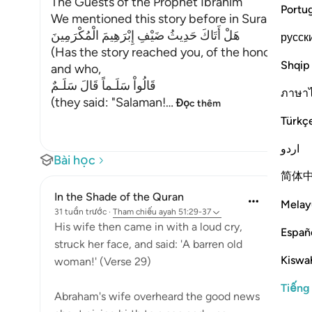
The Guests of the Prophet Ibrahim
Portu
We mentioned this story before in Surah Hud and
هَلْ أَتَاكَ حَدِيثُ ضَيْفِ إِبْرَهِيمَ الْمُكْرَمِينَ
русск
(Has the story reached you, of the honored gu
Shqip
and who,
قَالُواْ سَلَـماً قَالَ سَلَـمٌ
ภาษา
(they said: "Salaman!
…
Đọc thêm
Türkç
اردو
Bài học
简体
In the Shade of the Quran
Melay
31 tuần trước
·
Tham chiếu
ayah 51:29-37
His wife then came in with a loud cry,
Españ
struck her face, and said: 'A barren old
Kiswah
woman!' (Verse 29)
Tiếng
Abraham's wife overheard the good news