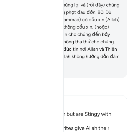
giễu thì Allah chế giễu chúng lại và (rồi đây) chúng
sẽ phại chịu một sự trừng phạt đau đớn.
80
.
Dù
Ngươi (hỡi Thiên Sứ Muhammad) có cầu xin (Allah)
tha thứ cho chúng hoặc không cầu xin, (hoặc)
thậm chí Ngươi có cầu xin cho chúng đến bảy
mươi lần thì Allah cũng không tha thứ cho chúng.
Đó là bởi vì chúng đã vô đức tin nơi Allah và Thiên
Sứ của Ngài. Quả thật, Allah không hướng dẫn đám
người dấy loạn, bất tuân.
-
Ruwwad Center
Đọc Tafsir
Ibn Kathir (Abridged)
Hypocrites seek Wealth but are Stingy with
Alms
Allah says, some hypocrites give Allah their