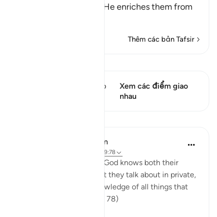
strongest oaths that if He enriches them from
His bounty,
…
Đọc thêm
Thêm các bản Tafsir
Xem Qiraat
Câu thơ này có 1 Các giao
Xem các điểm giao
điểm
nhau
Bài học
In the Shade of the Quran
31 tuần trước
·
Tham chiếu
ayah 9:78
"Do they not realize that God knows both their
secret thoughts and what they talk about in private,
and that God has full knowledge of all things that
are hidden away?" (Verse 78)