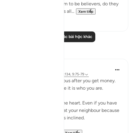
Since the hypocrites claim to be believers, do they
not know that God knows all...
Xem tiếp
0
0
Đọc thêm các bài học khác
Suy ngẫm
Salah Sheikh
5 năm trước
·
Tham chiếu
ayah 3:134, 9:75-79
You don't become generous after you get money.
You are generous because it is who you are.
Generosity is a state of the heart. Even if you have
no money you will smile at your neighbour because
that is where your heart is inclined.
So with instilling withi...