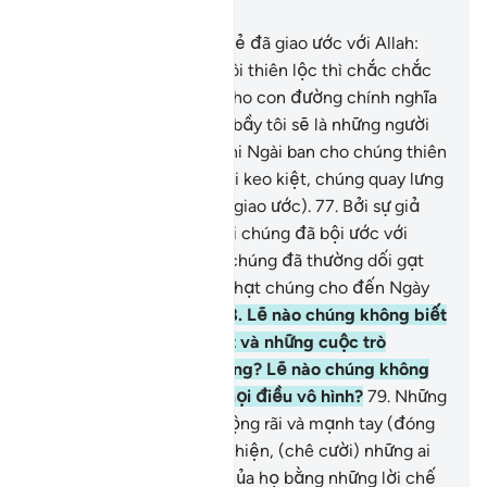
Chương 9, Trang 199, Juz 10
75
.
Trong bọn chúng có kẻ đã giao ước với Allah:
“Nếu Ngài ban cho bầy tôi thiên lộc thì chắc chắc
bầy tôi sẽ chi dùng nó (cho con đường chính nghĩa
của Allah) và chắc chắn bầy tôi sẽ là những người
đức hạnh.”
76
.
Vậy mà khi Ngài ban cho chúng thiên
lộc của Ngài thì chúng lại keo kiệt, chúng quay lưng
và lật lộng (như chưa hề giao ước).
77
.
Bởi sự giả
tạo trong lòng chúng, bởi chúng đã bội ước với
Allah và bởi những điều chúng đã thường dối gạt
Ngài nên Ngài đã trừng phạt chúng cho đến Ngày
chúng sẽ gặp lại Ngài.
78
.
Lẽ nào chúng không biết
rằng Allah biết rõ bí mật và những cuộc trò
chuyện riêng tư của chúng? Lẽ nào chúng không
biết rằng Allah biết rõ mọi điều vô hình?
79
.
Những
kẻ gièm pha các tín đồ rộng rãi và mạnh tay (đóng
góp tài sản) cho việc từ thiện, (chê cười) những ai
đóng góp tùy khả năng của họ bằng những lời chế