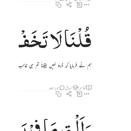
قُلْنَا
لَا
تَخَفْ
اِن
قلنا لا تخف انك انت الاعلى ٦٨
قُلْنَا لَا تَخَفْ إِنَّكَ أَنتَ ٱلْأَعْلَىٰ ٦٨
ہم نے فرمایا کہ ڈرو نہیں یقیناً تم ہی غالب رہو گے
تفاسیر
اسباق
تدبرات
وَاَلْقِ
مَا
فِیْ
یَمِیْ
والق ما في يمينك تلقف ما صنعوا انما صنعوا كيد ساحر ولا يفلح الساحر حيث اتى 
وَأَلْقِ مَا فِى يَمِينِكَ تَلْقَفْ مَا صَنَعُوٓا۟ ۖ إِنَّمَا صَنَعُوا۟ كَيْدُ سَـٰحِرٍۢ ۖ وَلَا يُف