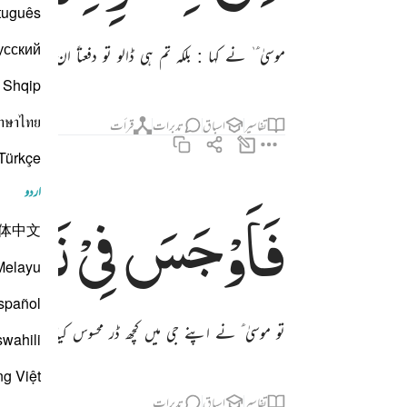
tuguês
усский
موسیٰ ؑ ٰ نے کہا : بلکہ تم ہی ڈالو تو دفعتاً ان کی ر
Shqip
าษาไทย
تفاسیر
اسباق
تدبرات
قرأت
Türkçe
اردو
فَاَوْجَسَ
فِیْ
نَفْس
فاوجس في نفسه خيفة موسى ٦٧
فَأَوْجَسَ فِى نَفْسِهِۦ خِيفَةًۭ مُّوسَىٰ ٦٧
体中文
Melayu
spañol
تو موسیٰ ؑ نے اپنے جی میں کچھ ڈر محسوس کیا
swahili
ng Việt
تفاسیر
اسباق
تدبرات