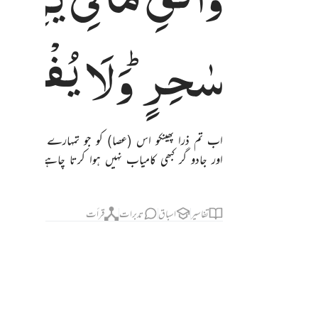
سٰحِرٍ ؕ
وَلَا
یُفْلِحُ
اب تم ذرا پھینکو اس (عصا) کو جو تمہارے دائیں ہات
اور جادو گر کبھی کامیاب نہیں ہوا کرتا چاہے کہیں س
تفاسیر
اسباق
تدبرات
قرأت