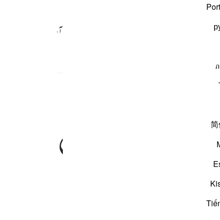
Por
р
سیاں اور لاٹھیاں ان کے جادو کے اثر سے اس کو ایسے نظر آنے لگیں گویا وہ دوڑ
ภ
ِهٖ
خِیْفَةً
مُّوْسٰی
简
E
Ki
Tiế