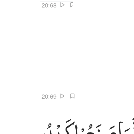
20:68
20:69
َمَا
صَنَعُوْا
كَیْدُ