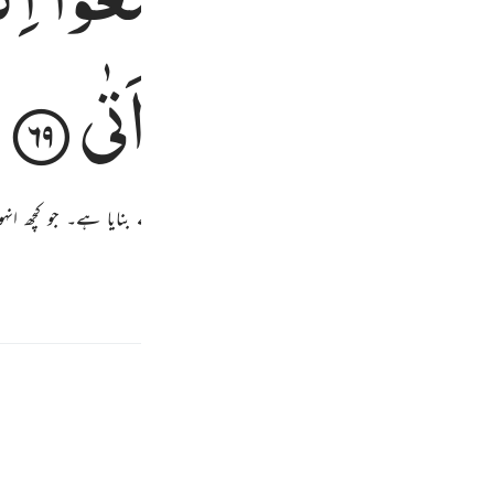
السَّاحِرُ
حَیْثُ
اَتٰی
ھ میں ہے یہ نگل جائے گا اس سب کو جو کچھ انہوں نے بنایا ہے۔ جو کچھ ان
ے بھی آئے
پوری سورہ پڑھیں
جاری رکھیں