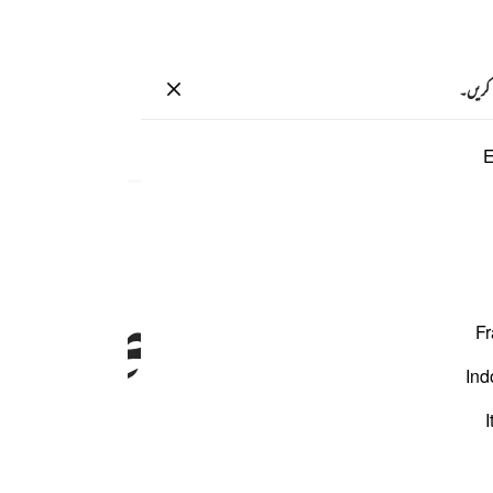
سائن ان کریں۔
 کریں۔
صفحہ
316
پارہ
16
/
حزب
32
E
ِذَا
حِبَالُهُمْ
وَعِصِیُّهُمْ
Fr
Ind
َّهَا
تَسْعٰی
I