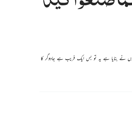
ہوں نے بنایا ہے یہ تو بس ایک فریب ہے جادوگر کا