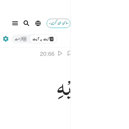
سائن ان کریں۔
آیت بہ آیت
قرائت
20:66
یُخَیَّلُ
اِلَیْهِ