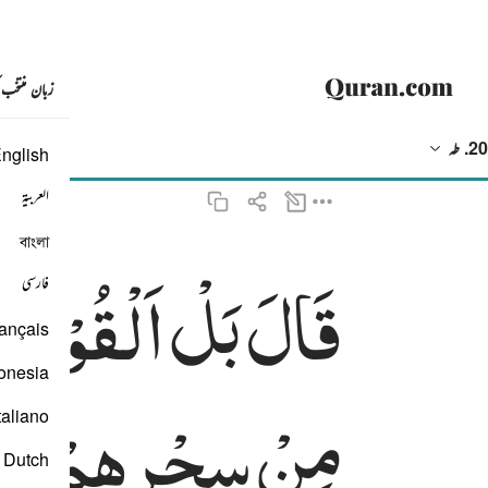
زبان منتخب
20. طه
nglish
ترجمہ
: بیان القرآن (ڈاکٹر اسرار احمد)
العربية
বাংলা
قَالَ
بَلْ
اَلْقُوْا ۚ
فَا
قال بل القوا فاذا حبالهم وعصيهم يخيل اليه من سحرهم انها تسعى ٦٦
فارسی
قَالَ بَلْ أَلْقُوا۟ ۖ فَإِذَا حِبَالُهُمْ وَعِصِيُّهُمْ يُخَيَّلُ إِلَيْهِ مِن سِحْرِهِمْ أَنَّهَا تَسْعَىٰ ٦٦
ançais
onesia
مِنْ
سِحْرِهِمْ
اَن
taliano
Dutch