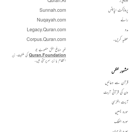
ڈویلپرز
Quran.AI
پروڈکٹ اپڈیٹس
Sunnah.com
رائے
Nuqayah.com
مدد
Legacy.Quran.com
عطیہ کریں۔
Corpus.Quran.com
غیر منافع بخش منصوبے جو
Quran.Foundation
کی ملکیت، زیرِ
انتظام یا زیرِ سرپرستی ہیں۔
مشہور لنکس
قرآن سے دعائیں
دن کی قرآنی آیت
آیت الکرسی
سورہ یسین
سورہ الملک
سورہ الرحمان