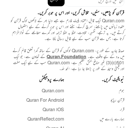
قرآن کو پڑھیں، سنیں، تلاش کریں، اور اس پر تدبر کریں۔
Quran.com ایک قابلِ اعتماد پلیٹ فارم ہے جسے دنیا بھر کے لاکھوں لوگ قرآن کو
متعدد زبانوں میں پڑھنے، سرچ کرنے، سننے اور اس پر تدبر کرنے کے لیے استعمال
کرتے ہیں۔ یہ ترجمے، تفسیر، تلاوت، لفظ بہ لفظ ترجمہ اور گہرے مطالعے کے ٹولز فراہم
کرتا ہے، جس سے قرآن سب کے لیے قابلِ رسائی بنتا ہے۔
صدقۂ جاریہ کے طور پر، Quran.com لوگوں کو قرآن کے ساتھ گہرا تعلق قائم کرنے
میں مدد کے لیے وقف ہے۔
Quran.Foundation
کے تعاون سے، جو ایک
501(c)(3) غیر منافع بخش تنظیم ہے، Quran.com سب کے لیے ایک مفت
اور قیمتی وسیلہ کے طور پر بڑھتا جا رہا ہے، الحمد للہ۔
نیویگیٹ کریں۔
ہمارے پروجیکٹس
ہوم
Quran.com
قرآن ریڈیو
Quran For Android
قراء
Quran iOS
ہمارے بارے میں
QuranReflect.com