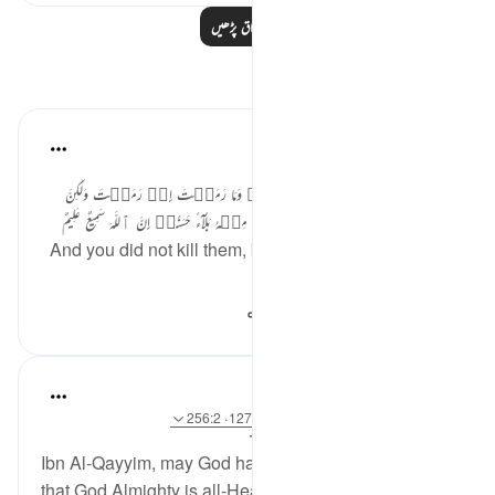
مزید اسباق پڑھیں
مظاہر
Marina
4 years ago
·
حوالہ
آیت 17:8
‎فَلَمۡ تَقۡتُلُوهُمۡ وَلَٰكِنَّ ٱللَّهَ قَتَلَهُمْۚ وَمَا رَمَيۡتَ إِذۡ رَمَيۡتَ وَلَٰكِنَّ
ٱللَّهَ رَمَىٰۚ وَلِيُبۡلِىَ ٱلۡمُؤۡمِنِينَ مِنۡهُ بَلَآءً حَسَنًاۚ إِنَّ ٱللَّهَ سَمِيعٌ عَلِيمٌ
And you did not kill them, but it was Allah who killed
them. And you...
مزید دیکھیں
262
9
6
J Yousef
8 years ago
·
حوالہ
آیت 1:49، 17:8، 127:2، 256:2
میں پوسٹ کیا گیا
The 99 Names of Allah
Ibn Al-Qayyim, may God have mercy on him, says
that God Almighty is all-Hearing such that He hears