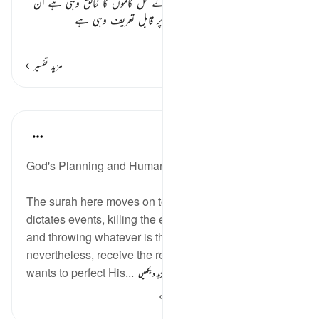
اللہ تعالیٰ بیان فرماتا ہے کہ بندوں کے کل کاموں کا خالق وہی ہے ان
سے جو بھی اچھائیاں سرزد ہوں اس پر قابل تعریف وہی ہے
…
مزید پڑھیں
مزید تفسیر
اسباق
In the Shade of the Quran
31 weeks ago
·
حوالہ
آیت 17:8
God's Planning and Human Implementation
The surah here moves on to show God's hand as He
dictates events, killing the enemies of the believers,
and throwing whatever is thrown. The believers,
nevertheless, receive the reward, because God
wants to perfect His...
مزید دیکھیں
305
0
1