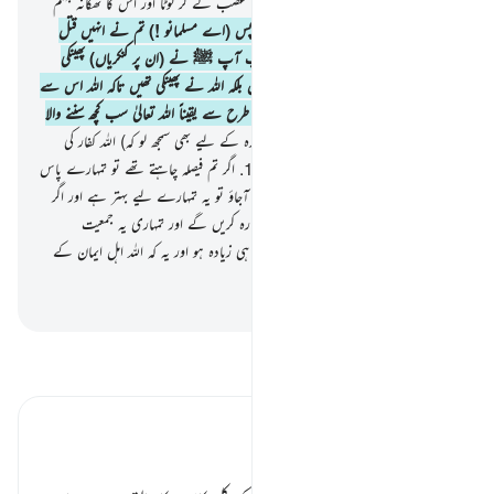
(دوسری) جمعیت سے ملنا ہو تو وہ اللہ کا غضب لے کر لوٹا اور اس کا ٹھکانہ جہنم
ہے اور وہ بہت ہی برا ٹھکانہ ہے
17
.
پس (اے مسلمانو !) تم نے انہیں قتل
نہیں کیا بلکہ اللہ نے انہیں قتل کیا اور جب آپ ﷺ نے (ان پر کنکریاں) پھینکی
تھیں تو وہ آپ ﷺ نے نہیں پھینکی تھیں بلکہ اللہ نے پھینکی تھیں تاکہ اللہ اس سے
اہل ایمان کے جوہر نکھارے خوب اچھی طرح سے یقیناً اللہ تعالیٰ سب کچھ سننے والا
جاننے والا ہے
18
.
یہ تو ہوچکا اور (آئندہ کے لیے بھی سمجھ لو کہ) اللہ کفار کی
تمام چالوں کو ناکام بنا دینے والا ہے
19
.
اگر تم فیصلہ چاہتے تھے تو تمہارے پاس
(اللہ کا) فیصلہ آچکا اور اگر اب بھی تم باز آجاؤ تو یہ تمہارے لیے بہتر ہے اور اگر
تم پھر یہی کرو گے تو ہم بھی یہی کچھ دوبارہ کریں گے اور تمہاری یہ جمعیت
تمہارے کسی کام نہیں آسکے گی خواہ کتنی ہی زیادہ ہو اور یہ کہ اللہ اہل ایمان کے
ساتھ ہے
-
بیان القرآن (ڈاکٹر اسرار احمد)
تفسیر پڑھیں
تفسیر ابنِ کثیر
اللہ کی مدد ہی وجہ کامرانی ہے ٭٭