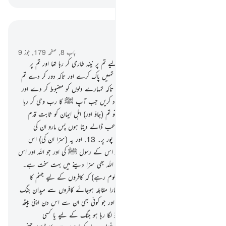
سیاق و سباق میں پڑھیں
باب 8, صفحہ 179, جوز 9
11
.
یاد کرو جبکہ اللہ تمہاری تسکین کے لیے تم پر نیند طاری کر رہا تھا اور تم پر
آسمان سے پانی برسا رہا تھا تاکہ اس سے تمہیں پاک کرے اور تاکہ دور کر دے تم
سے شیطان کی (ڈالی ہوئی) نجاست کو اور تاکہ تمہارے دلوں کو مضبوط کر دے اور
اس سے تمہارے پاؤں جما دے
12
.
یاد کریں جب آپ ﷺ کا رب وحی کر رہا
تھا فرشتوں کو کہ میں تمہارے ساتھ ہوں تو تم (جاؤ اور) اہل ایمان کو ثابت قدم
رکھو میں ابھی ان کافروں کے دلوں میں رعب ڈالے دیتا ہوں پس مارو ان کی
گردنوں کے اوپر اور مارو ان کی ایک ایک پور پر۔
13
.
اور یہ (سزا ان کی) اس
لیے ہے کہ انہوں نے مخالفت کی اللہ اور اس کے رسول ﷺ کی اور جو اللہ اور اس
کے رسول ﷺ کے ساتھ دشمنی کرے تو اللہ بھی سزا دینے میں بہت سخت ہے۔
14
.
(لو) یہ تو چکھو اور یہ (بھی تمہیں معلوم رہے) کہ کافروں کے لیے جہنم کا
عذاب ہے
15
.
اے اہل ایمان جب تمہارا مقابلہ ہوجائے کافروں سے میدان جنگ
میں تو تم ان سے پیٹھ مت پھیرنا۔
16
.
اور جو کوئی بھی ان سے اس دن اپنی پیٹھ
پھیرے گا سوائے اس کے کہ وہ کوئی داؤ لگا رہا ہو جنگ کے لیے یا کسی