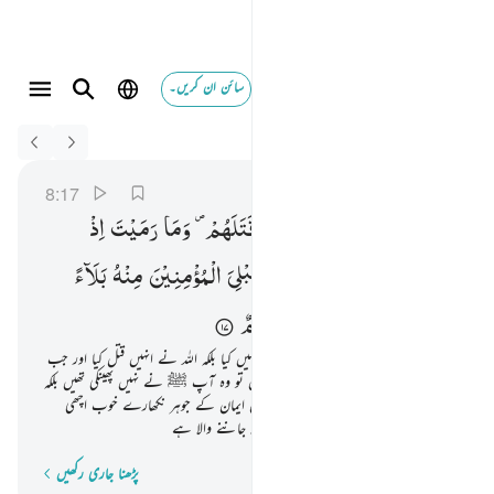
سائن ان کریں۔
Switch Quran.com to
English
فلم تقتلوهم ولاكن الله قتلهم وما رميت اذ رميت ولاكن الله
الأنفال
8:17
8:17
فَلَمْ
تَقْتُلُوْهُمْ
وَلٰكِنَّ
اللّٰهَ
قَتَلَهُمْ ۪
وَمَا
رَمَیْتَ
اِذْ
رَمَیْتَ
وَلٰكِنَّ
اللّٰهَ
رَمٰی ۚ
وَلِیُبْلِیَ
الْمُؤْمِنِیْنَ
مِنْهُ
بَلَآءً
حَسَنًا ؕ
اِنَّ
اللّٰهَ
سَمِیْعٌ
عَلِیْمٌ
پس (اے مسلمانو !) تم نے انہیں قتل نہیں کیا بلکہ اللہ نے انہیں قتل کیا اور جب
آپ ﷺ نے (ان پر کنکریاں) پھینکی تھیں تو وہ آپ ﷺ نے نہیں پھینکی تھیں بلکہ
اللہ نے پھینکی تھیں تاکہ اللہ اس سے اہل ایمان کے جوہر نکھارے خوب اچھی
طرح سے یقیناً اللہ تعالیٰ سب کچھ سننے والا جاننے والا ہے
پڑھنا جاری رکھیں
لفظ بہ لفظ