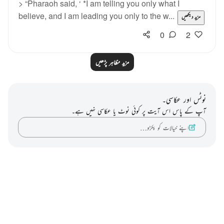
> “Pharaoh said, ‘ *I am telling you only what I
believe, and I am leading you only to the w...
مزید دیکھیں
0
2
مزید مظاہر پڑھیں
نوٹس اور عکاسی۔
آپ کے پاس اس آیت پر کوئی نوٹ یا عکاسی نہیں ہے۔
اپنے خیالات کو پکڑو…