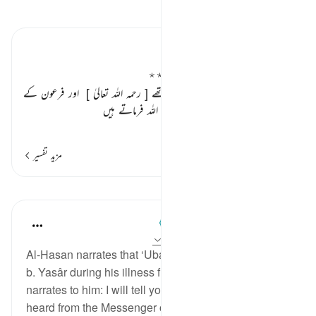
تفسیر پڑھیں
تفسیر ابنِ کثیر
ایک مرد مومن کی فرعون کو نصیحت ٭٭
مشہور تو یہی ہے کہ یہ مومن قبطی تھے
[ رحمہ اللہ تعالیٰ ]
‏ اور فرعون کے
خاندان کے تھے۔ حضرت سدی رحمہ اللہ فرماتے ہیں
…
مزید پڑھیں
مزید تفسیر
اسباق
Prophetic Commentary
8 years ago
·
حوالہ
آیت 29:40، 79:20
Al-Hasan narrates that ‘Ubayd b. Ziyâd visited Mu‘qil
b. Yasâr during his illness from which he died. Mu‘qil
narrates to him: I will tell you of a statement that I
heard from the Messenger of Allah (saws). I heard