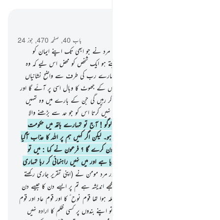
سیاق و سباق میں پڑھیں
باب 40, صفحہ 470, جوز 24
28
.
اور آل فرعون میں سے ایک مومن مرد نے جو ابھی تک اپنے ایمان کو
چھپائے ہوئے تھا کہا کیا تم قتل کرنا چاہتے ہو ایک شخص کو محض اس لیے کہ وہ
کہتا ہے میرا رب اللہ ہے ! حالانکہ وہ تمہارے رب کی طرف سے واضح نشانیاں
لے کر آیا ہے اور اگر وہ جھوٹا ہے تو اس کے جھوٹ کا وبال اسی پر آئے گا اور
اگر وہ سچا ہوا تو تمہیں وہ بعض باتیں پہنچ کر رہیں گی جن کے بارے میں وہ تمہیں
وعید سنا رہا ہے۔ یقینا اللہ تعالیٰ راہ یاب نہیں کرتا اس کو جو حد سے بڑھنے والا
بہت جھوٹا ہو
29
.
اے میری قوم کے لوگو ! آج تو تمہارے ہاتھ میں حکومت
ہے اور تم ہر طرح سے زمین میں غالب ہو۔ لیکن اگر کہیں ہم پر اللہ کا عذاب آگیا
تو اس سے بچانے کے لیے ہماری مدد کون کرے گا ؟ فرعون نے کہا : میں تو
تمہیں وہی کچھ دکھا رہا ہوں جو مجھے نظر آ رہا ہے اور میں نہیں راہنمائی کر رہا تمہاری
مگر کامیابی کے راستے کی طرف۔
30
.
اور مرد مومن نے (اپنی تقریر جاری رکھتے
ہوئے) کہا : اے میری قوم کے لوگو ! مجھے اندیشہ ہے تم پر ایسے دن کا جیسے دن
پہلی قوموں پر آئے تھے
31
.
جیسا کہ معاملہ ہوا تھا قوم نوح ؑ کا اور قوم عاد اور قوم
ثمود اور ان کے بعد کی قوموں کا اور اللہ تو اپنے بندوں پر کسی ظلم کا ارادہ نہیں