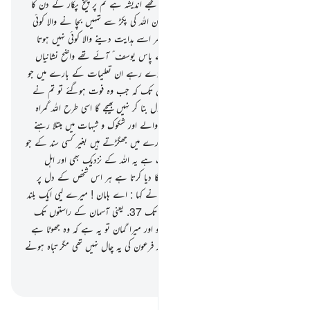
رکھتا
32
.
اور اے میری قوم کے لوگو ! مجھے اندیشہ ہے تم پر چیخ پکار کے دن کا
33
.
جس دن تم پیٹھ موڑ کر بھاگو گے لیکن اللہ کی پکڑ سے تمہیں بچا نے والا کوئی
نہیں ہوگا اور جسے اللہ ہی گمراہ کر دے پھر اسے ہدایت دینے والا کوئی نہیں ہوتا
34
.
اور (دیکھو !) اس سے پہلے تمہارے پاس یوسف ؑ آئے تھے واضح نشانیاں
لے کر لیکن تم شکوک و شبہات میں ہی پڑے رہے ان تعلیمات کے بارے میں جو
وہ ؑ تمہارے پاس لے کر آئے تھے یہاں تک کہ جب وہ فوت ہوگئے تو تم نے
کہا کہ اب ان کے بعد اللہ کسی اور کو رسول بنا کر نہیں بھیجے گا اسی طرح اللہ گمراہ
کردیتا ہے ان لوگوں کو جو حد سے بڑھنے والے اور شکوک و شبہات میں مبتلا رہنے
والے ہوں
35
.
جو اللہ کی آیات کے بارے میں جھگڑتے ہیں بغیر کسی سند کے جو
ان کے پاس آئی ہو بڑی بیزاری کی بات ہے یہ اللہ کے نزدیک بھی اور اہل
ِایمان کے نزدیک بھی اسی طرح اللہ مہر لگا دیا کرتا ہے ہر اس شخص کے دل پر
جو متکبر ّاور سرکش ہو
36
.
اور فرعون نے کہا : اے ہامان ! میرے لیی ایک بلند
عمارت بنوائو تاکہ میں پہنچ جائوں راستوں تک
37
.
یعنی آسمان کے راستوں تک
پھر میں جھانک کر دیکھوں موسیٰ کے الٰہ کو اور میرا گمان تو یہ ہے کہ وہ جھوٹا ہے
اور اسے روک دیا گیا سیدھی راہ سے۔ اور فرعون کی یہ چال نہیں تھی مگر تباہ ہونے
کے لیے
-
بیان القرآن (ڈاکٹر اسرار احمد)