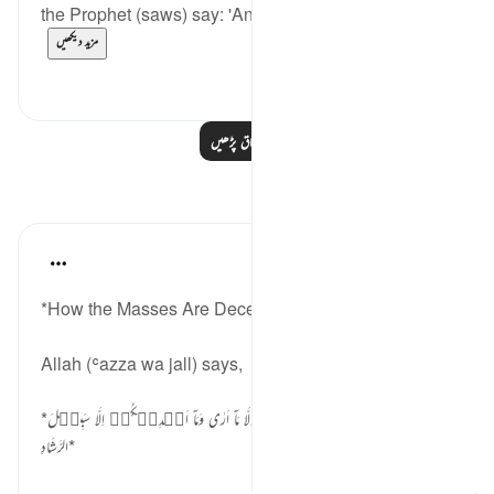
the Prophet (saws) say: 'Any servant whom Alla...
مزید دیکھیں
0
0
مزید اسباق پڑھیں
مظاہر
Abu Hizkeel
21 weeks ago
·
حوالہ
آیت 29:40
*How the Masses Are Deceived*
Allah (ʿazza wa jall) says,
*قَالَ فِرۡعَوۡنُ مَاۤ اُرِيۡكُمۡ اِلَّا مَاۤ اَرٰى وَمَاۤ اَهۡدِيۡكُمۡ اِلَّا سَبِيۡلَ
الرَّشَادِ‏*