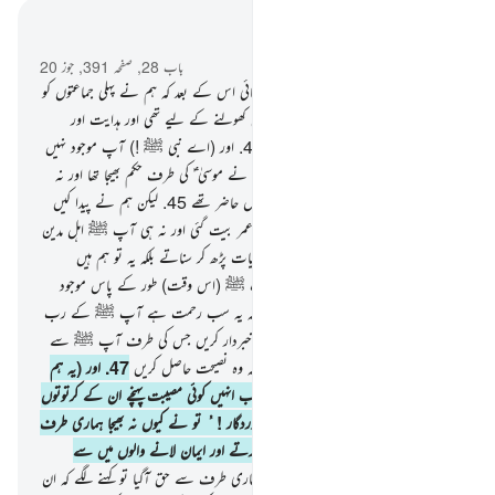
سیاق و سباق میں پڑھیں
باب 28, صفحہ 391, جوز 20
43
.
اور ہم نے موسیٰ ؑ کو کتاب عطا فرمائی اس کے بعد کہ ہم نے پہلی جماعتوں کو
ہلاک کردیا تھا (یہ کتاب) لوگوں کی آنکھیں کھولنے کے لیے تھی اور ہدایت اور
رحمت تھی تاکہ وہ نصیحت حاصل کریں
44
.
اور (اے نبی ﷺ !) آپ موجود نہیں
تھے (اس پہاڑ کے) غربی جانب جب ہم نے موسیٰ ؑ کی طرف حکم بھیجا تھا اور نہ
آپ ﷺ ان لوگوں میں شامل تھے جو وہاں حاضر تھے
45
.
لیکن ہم نے پیدا کیں
بہت سی نسلیں تو ان کے اوپر ایک لمبی عمر بیت گئی اور نہ ہی آپ ﷺ اہل مدین
کے درمیان مقیم تھے کہ ان کو ہماری آیات پڑھ کر سناتے بلکہ یہ تو ہم ہیں
(رسولوں کو) بھیجنے والے
46
.
اور نہ آپ ﷺ (اس وقت) طور کے پاس موجود
تھے جب ہم نے (موسیٰ ؑ کو) پکارا تھا بلکہ یہ سب رحمت ہے آپ ﷺ کے رب
کی طرف سے تاکہ آپ ﷺ اس قوم کو خبردار کریں جس کی طرف آپ ﷺ سے
پہلے کوئی خبردار کرنے والا نہیں آیا شاید کہ وہ نصیحت حاصل کریں
47
.
اور (یہ ہم
نے اس لیے کیا کہ) کہیں ایسا نہ ہو کہ جب انہیں کوئی مصیبت پہنچے ان کے کرتوتوں
کے سبب تو یہ کہیں کہ اے ہمارے پروردگار ! ُ تو نے کیوں نہ بھیجا ہماری طرف
کوئی رسول کہ ہم تیری آیات کی پیروی کرتے اور ایمان لانے والوں میں سے
ہوجاتے
48
.
لیکن جب ان کے پاس ہماری طرف سے حق آگیا تو کہنے لگے کہ ان