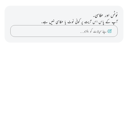
نوٹس اور عکاسی۔
آپ کے پاس اس آیت پر کوئی نوٹ یا عکاسی نہیں ہے۔
اپنے خیالات کو پکڑو…
Notes
placeholders
close