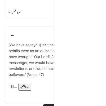
…
مزید پڑھیں
مزید تفسیر
اسباق
In the Shade of the Quran
31 weeks ago
·
حوالہ
آیت 47:28
[We have sent you] lest they say when a disaster
befalls them as an outcome of what their own hands
have wrought, 'Our Lord! If only You had sent us a
messenger, we would have followed Your
revelations, and would have been among the
believers.' (Verse 47)
Thi...
مزید دیکھیں
0
0