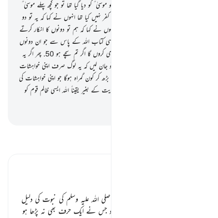
(رسول ﷺ کو وہی کچھ کیوں نہیں دیا گیا جو موسیٰ ؑ کو دیا گیا تھا تو جو کچھ پہلے موسیٰ ؑ
کو دیا گیا تھا کیا لوگوں نے اس کے ساتھ کفر نہیں کیا تھا انہوں نے کہا کہ یہ تو دو
جادو ہیں ایک دوسرے کے مددگار اور انہوں نے کہا کہ ہم تو دونوں کا انکار کرتے
ہیں
49
.
آپ ﷺ کہیے کہ پھر لاؤ کوئی ایسی کتاب اللہ کے پاس سے جو ان دونوں
سے زیادہ ہدایت والی ہو میں اس کی پیروی کروں گا اگر تم سچے ہو
50
.
پھر اگر یہ
لوگ آپ ﷺ کی بات کو قبول نہ کریں تو جان لیں کہ یہ لوگ صرف اپنی خواہشات
کی پیروی کر رہے ہیں اور اس شخص سے بڑھ کر کون گمراہ ہوگا جو اپنی خواہشات کی
پیروی کر رہا ہو اللہ کی طرف سے کسی ہدایت کے بغیر یقیناً اللہ ایسی ظالم قوم کو
ہدایت نہیں دیتا
-
بیان القرآن (ڈاکٹر اسرار احمد)
تفسیر پڑھیں
تفسیر ابنِ کثیر
دلیل نبوت ٭٭
اللہ تبارک وتعالیٰ اپنے نبی آخرالزمان
صلی اللہ علیہ وسلم
کی نبوت کی دلیل
دیتا ہے کہ
” ایک وہ شخص جو امی ہو جس نے ایک حرف بھی نہ پڑھا ہو