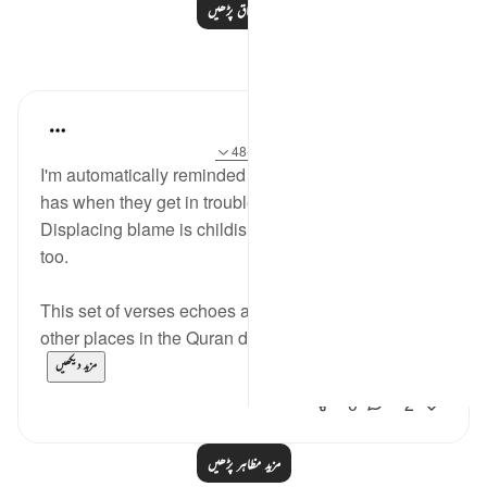
مزید اسباق پڑھیں
مظاہر
Hana Alasry
6 years ago
·
حوالہ
آیت 16:57، 43:28-48
I'm automatically reminded of the exchange a child
has when they get in trouble. 'I didn't know!'.
Displacing blame is childish but we see it in adults
too.
This set of verses echoes a similar sentiment that
other places in the Quran do; look at the nations/p...
مزید دیکھیں
0
2
مزید مظاہر پڑھیں