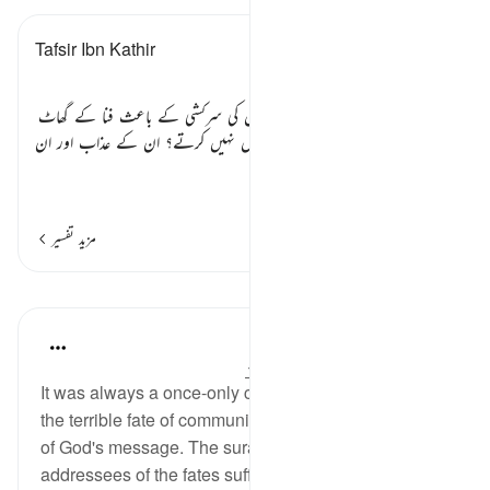
Tafsir Ibn Kathir
باب
ہم نے تم جیسوں کو تم سے پہلے ان کی سرکشی کے باعث فنا کے گھاٹ
اتار دیا ہے پھر تم کیوں عبرت حاصل نہیں کرتے؟ ان کے عذاب اور ان
کی رسوائی کے واقعات میں
…
مزید پڑھیں
مزید تفسیر
اسباق
In the Shade of the Quran
31 weeks ago
·
حوالہ
آیت 51:54-53
It was always a once-only command to bring about
the terrible fate of communities that rejected the truth
of God's message. The surah reminds its
addressees of the fates suffered by communities