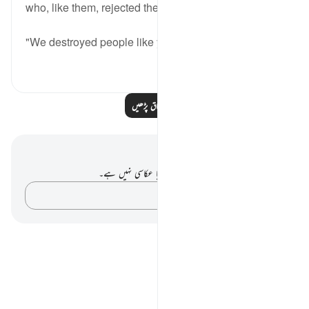
who, like them, rejected the truth:
"We destroyed people like you...
مزید دیکھیں
0
0
مزید اسباق پڑھیں
نوٹس اور عکاسی۔
آپ کے پاس اس آیت پر کوئی نوٹ یا عکاسی نہیں ہے۔
اپنے خیالات کو پکڑو…