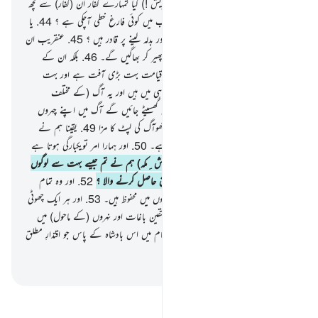
صاحب قدرت کا پکڑنا۔
43
.
(تو اے قریش !) کیا تمہارے کفار اُن (کفار) سے کچھ
بہتر ہیں ؟ یا تمہارے لیے سابقہ الہامی کتب میں کوئی فارغ خطی آچکی ہے ؟
44
.
یا
یہ کہتے ہیں کہ ہم ایک طاقتور جمعیت ہیں اور بدلہ لینے پر قادر ہیں ؟
45
.
عنقریب ان
کی جمعیت شکست کھاجائے گی اور وہ پیٹھ پھیر کر بھاگیں گے۔
46
.
بلکہ ان کے
اصل وعدے کا وقت تو قیامت ہے اور قیامت بہت بڑی آفت ہے اور بہت
زیادہ کڑوی ہے۔
47
.
یقینا یہ مجرمین گمراہی میں ہیں اور یہ آگ (کے مختلف
طبقات) میں ہوں گے۔
48
.
جس دن یہ گھسیٹے جائیں گے آگ میں اپنے چہروں
کے بل۔ ان سے کہا جائے گا :) اب چکھوآگ کی لپٹ کا مزا
49
.
یقینا ہم نے
ہرچیز ایک اندازے کے مطابق پیدا کی ہے۔
50
.
اور ہمارا امر تویکبارگی ہوتا ہے
جیسے نگاہ کا لپک جانا۔
51
.
تو (اے قریش ِمکہ) ہم نے تم جیسے بہت سے لوگوں
کو ہلاک کیا ہے تو کوئی ہے اس سے سبق حاصل کرنے والا ؟
52
.
اور وہ تمام
اعمال جو ان لوگوں نے کیے ہیں وہ صحیفوں میں محفوظ ہیں۔
53
.
اور ہر ایک چھوٹی
اور بڑی چیز لکھی ہوئی ہے۔
54
.
یقینا متقین باغات اور نہروں (کے ماحول) میں
ہوں گے۔
55
.
بہت اعلیٰ راستی کے مقام میں اس بادشاہ کے پاس جو اقتدارِ مطلق
کا مالک ہے۔
-
بیان القرآن (ڈاکٹر اسرار احمد)
تفسیر پڑھیں