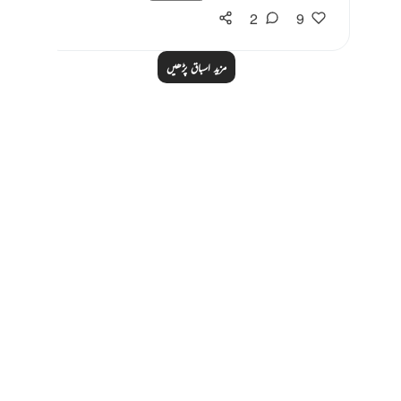
2
9
مزید اسباق پڑھیں
Notes
placeholders
close