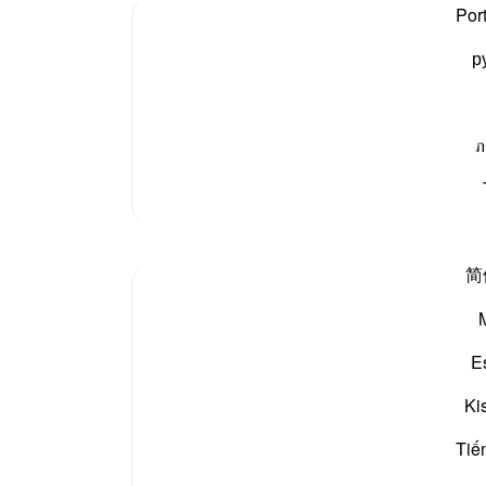
میں ہ
Por
کسی چ
р
پائیں
کرے گ
بڑے بڑے کام اس دن ہوں گے، ان کا ذکر کر رہا ہے کہ
«يَوْمَ
-
بیان 
ائے گا،
«وَتَرَى الْجِبَالَ تَحْسَبُهَا جَامِدَةً وَهِيَ ت
ภ
نوٹس
مزید تفسیر
آپ ک
مظاہر
简
Syaari Ab Rahman
49 weeks ago
·
حوالہ
آیت 46:18-55
AL KAHFI SERIES
E
Victory In The Land Of The Olive Trees 🌳
AYAT 46 - 55 : Guidance Towards True
Ki
Victory
Tiế
18:46