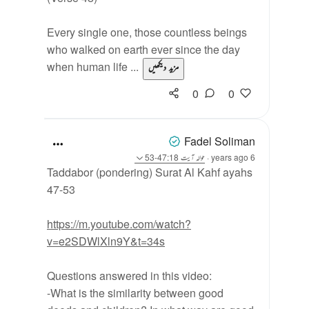
Every single one, those countless beings
who walked on earth ever since the day
when human life ...
مزید دیکھیں
0
0
Fadel Soliman
6 years ago
·
حوالہ
آیت 47:18-53
Taddabor (pondering) Surat Al Kahf ayahs
47-53
https://m.youtube.com/watch?
v=e2SDWlXln9Y&t=34s
Questions answered in this video:
-What is the similarity between good