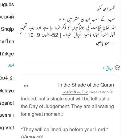
tuguês
تفسیر ابنِ کثیر
усский
سب کے سب میدان حشر میں ٭٭
اللہ تعالیٰ قیامت کی ہولناکیوں کا ذکر فرما رہا ہے اور جب تعجب خیز 
Shqip
تَمُورُ السَّمَاءُ مَوْرًا وَتَسِيرُ الْجِبَالُ سَيْرًا»
[ 52-الطور: 9، 10 ]
‏ آسمان پھٹ ج
าษาไทย
…
مزید پڑھیں
Türkçe
اردو
اسباق
体中文
In the Shade of the Quran
Melayu
31 weeks ago
·
حوالہ
آیت 48:18
Indeed, not a single soul will be left out of
spañol
the Day of Judgement. They are all waiting
for a great moment:
swahili
ng Việt
"They will be lined up before your Lord."
(Verse 48)