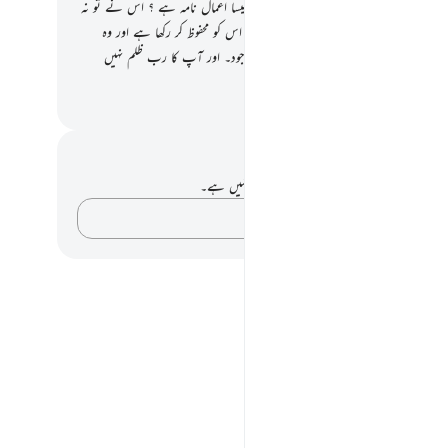
وگا اور کہیں گے : ہائے ہماری شامت ! یہ کیسا اعمال نامہ ہے ؟ اس نے تو نہ
ھوٹی چیز کو چھوڑا ہے اور نہ کسی بڑی کو مگر اس کو محفوظ کر رکھا ہے اور وہ
 گے جو عمل بھی انہوں نے کیا ہوگا اسے موجود۔ اور آپ کا رب ظلم نہیں
ا کسی پر بھی
القرآن (ڈاکٹر اسرار احمد)
 اور عکاسی۔
ے پاس اس آیت پر کوئی نوٹ یا عکاسی نہیں ہے۔
اپنے خیالات کو پکڑو…