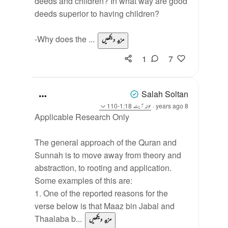
deeds and children? In what way are good
deeds superior to having children?
-Why does the ...
مزید دیکھیں
1
7
Salah Soltan
8 years ago
·
حوالہ
آیت 1:18-110
Applicable Research Only
The general approach of the Quran and
Sunnah is to move away from theory and
abstraction, to rooting and application.
Some examples of this are:
1. One of the reported reasons for the
verse below is that Maaz bin Jabal and
Thaalaba b...
مزید دیکھیں